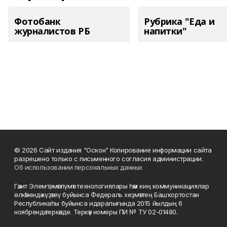
Фотобанк
Рубрика "Еда и
журналистов РБ
напитки"
© 2026 Сайт издания "Оскон" Копирование информации сайта
разрешено только с письменного согласия администрации.
Об использовании персональных данных
Гәзит Элемтә, мәғлүмәт технологиялары һәм киң коммуникациялар
өлкәһендә күҙәтеү буйынса Федераль хеҙмәттең Башҡортостан
Республикаһы буйынса идаралығында 2015 йылдың 6
ноябрендә теркәлде. Теркәү номеры ПИ № ТУ 02-01480.