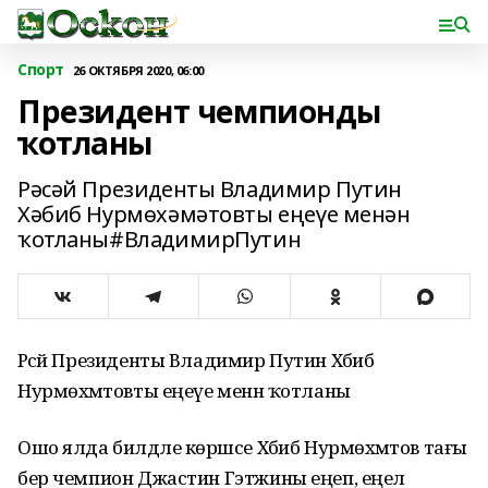
Спорт
26 ОКТЯБРЯ 2020, 06:00
Президент чемпионды
ҡотланы
Рәсәй Президенты Владимир Путин
Хәбиб Нурмөхәмәтовты еңеүе менән
ҡотланы#ВладимирПутин
Рәсәй Президенты Владимир Путин Хәбиб
Нурмөхәмәтовты еңеүе менән ҡотланы
Ошо ялда билдәле көрәшсе Хәбиб Нурмөхәмәтов тағы
бер чемпион Джастин Гэтжины еңеп, еңел