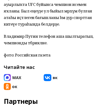
ауырлыҡта UFC буйынса чемпион исемен
яҡланы. Был еңеүҙе ул быйыл мәрхүм булған
атаһы иҫтәлегенә бағышланы һәм ҙур спорттан
китеүе тураһында белдерҙе.
Владимир Путин телефон аша шылтыратып,
чемпионды тәбрикләне.
фото: Российская газета
Читайте нас
Партнеры