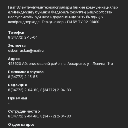
Гәзит Элемтә, мәғлүмәт технологиялары һәм киң коммуникациялар
өлкәһендә күҙәтеү буйынса Федераль хеҙмәттең Башҡортостан
Республикаһы буйынса идаралығында 2015 йылдың 6
ноябрендә теркәлде. Теркәү номеры ПИ № ТУ 02-01480.
Телефон
8(34772) 2-15-04
Эл. почта
oskon_askar@mail.ru
Адрес
453620 Абзелиловский район, с. Аскарово, ул. Ленина, 14а
Рекламная служба
8(34772) 2-15-55
Редакция
8(34772) 2-04-80, 8(34772) 2-04-83
Приемная
-
Сотрудничество
8(34772) 2-04-80, 8(34772) 2-04-83
Отдел кадров