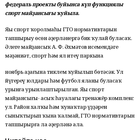
федераль проекты буйынса күп функциялы
спорт майҙансығы ҡуйыла.
Яңы спорт ҡоролмаһы ГТО нормативтарын
тапшырыу өсөн әҙерләнергә бик ҡулай буласаҡ.
Әлеге майҙансыҡ А. Ф. Әхмәтов исемендәге
мәҙәниәт, спорт һәм ял итеү паркына
ноябрь аҙағына тиклем ҡуйылып бөтәсәк. Ул
йүгереү юлдары һәм футбол яланы буласаҡ
урынға урынлаштырылған. Яңы спорт
майҙансығы- асыҡ һауалағы тренажёр комплекс
ул. Район халҡы һәм ҡунаҡтар үҙҙәрен
сыныҡтырып ҡына ҡалмай, ГТО нормативтарын
тапшырырға ла әҙерләнә ала.