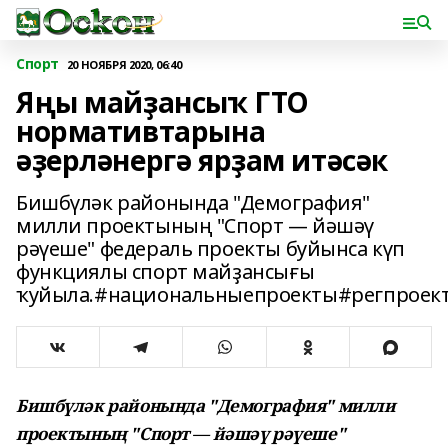
Спорт
20 НОЯБРЯ 2020, 06:40
Яңы майҙансыҡ ГТО
нормативтарына
әҙерләнергә ярҙам итәсәк
Бишбүләк районында "Демография"
милли проектының "Спорт — йәшәү
рәүеше" федераль проекты буйынса күп
функциялы спорт майҙансығы
ҡуйыла.#национальныепроекты#регпроек
Бишбүләк районында "Демография" милли
проектының "Спорт — йәшәү рәүеше"