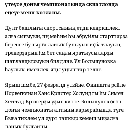
үтеүсе донъя чемпионатында скиатлонда
еңеүе менән ҡотланы.
Дәүләт башлығы спортсының етди көнәркәшлектә
алға сығыуын, иң мөһим һәм абруйлы старттарҙа
беренсе булырға лайыҡ булыуын иҫбатлауын,
тренерҙарын һәм бөтә саңғы яратыусыларҙы
шатландырыуын билдәләне. Ул Большуновҡа
һаулыҡ, именлек, яңы уңыштар теләне.
Ярыш шәмбе, 27 февралдә үткәйне. Финишта рәсәйле
Норвегиянан Ханс Кристер Холундты һәм Симен
Хегстад Крюгерҙы уҙып китте. Большунов өсөн
донъя чемпионаты алтыны карьераһында тәүге.
Быға тиклем ул дүрт тапҡыр көмөш миҙалға
лайыҡ булғайны.