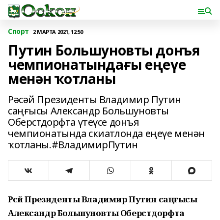
Спорт
2 МАРТА 2021, 12:50
Путин Большуновты донъя
чемпионатындағы еңеүе
менән ҡотланы
Рәсәй Президенты Владимир Путин
саңғысы Александр Большуновты
Оберстдорфта үтеүсе донъя
чемпионатында скиатлонда еңеүе менән
ҡотланы.#ВладимирПутин
Рәсәй Президенты Владимир Путин саңғысы
Александр Большуновты Оберстдорфта