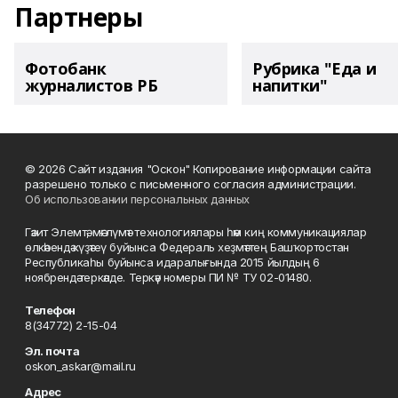
Партнеры
Фотобанк
Рубрика "Еда и
журналистов РБ
напитки"
© 2026 Сайт издания "Оскон" Копирование информации сайта
разрешено только с письменного согласия администрации.
Об использовании персональных данных
Гәзит Элемтә, мәғлүмәт технологиялары һәм киң коммуникациялар
өлкәһендә күҙәтеү буйынса Федераль хеҙмәттең Башҡортостан
Республикаһы буйынса идаралығында 2015 йылдың 6
ноябрендә теркәлде. Теркәү номеры ПИ № ТУ 02-01480.
Телефон
8(34772) 2-15-04
Эл. почта
oskon_askar@mail.ru
Адрес