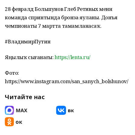
28 февралдә Большунов Глеб Ретивых менән
команда спринтында бронза яуланы. Донъя
чемпионаты 7 мартта тамамланасаҡ.
#ВладимирПутин
Яңылыҡ сығанағы:
https://lenta.ru/
Фото:
https://www.instagram.com/san_sanych_bolshunov/
Читайте нас