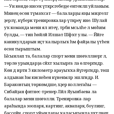
— Ун көндө нисек үткәрәсәгебеҙҙе ентекләп уйланым.
Минең өсөн тәүмаҡсат — балаларҙы яңы миҙгелгә
әҙерләү, күберәк тренировкалар үткәреү ине. Шулай
уҡ команда менән ял итеү, тәрбиә мәсьәләһе лә мөһим
булды, — тип һөйләй Илшат Шәфҡәт улы. — Йәйге
каникулдарын иҫтә ҡалырлыҡ һәм файҙалы үтһен
өсөн тырыштым.
Ысынлап та, балалар спорт менән шөғөлләнергә лә,
төрлө урындарҙа сәйәхәт ҡылырға ла өлгөргәндәр.
Көн дә иртән 3 километр арауыҡҡа йүгергәндәр, төш
алдынан һәм кискеһен күнекмәләр эшләгәндәр. И.
Бараковтың төркөмдәше, хәҙер коллегаһы —
Сибайҙан фитнес-тренер Ләйлә Яуынбаева ла
балалар менән шөғөлләнә. Тренировка-лар
араһында зоопарк, картинг, аквапарк, боулинг,
бассейн, спорт уйындары ҡаласығында рәхәтләнеп