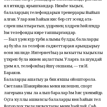
ял иткәндәр, ярышҡандар. Нимәһе ҡыҙыҡ,
балаларҙың телефондарын тренерҙары йыйып
алған. Улар көн һайын кис бер сәғәт эсендә ата-
әсәләренә шылтыратып, үҙҙәренең хәлдәрен һөйләгәндәр
һәм телефонды кире тапшырғандар.
— Был үҙенә күрә тәрбиә алымы булды, балаларҙы
аҙ булһа ла телефон-гаджеттарҙан арындырыу
өсөн эшләнде. Интернетһыҙ ҙа ваҡытты ҡыҙыҡлы
үткәреп була икәнен аңлаттым. Уларға ла шундай
әүҙем ял, телефонһыҙ йәшәү оҡшаны, — ти И.
Бараков.
Балаларҙы ашатыу ҙа бик яҡшы ойошторола.
Светлана Шакирйәнова менән килешеп, спорт
лагерына уны ла алып баралар һәм һис үкенмәйҙәр.
Оҫта ҡуллы ашнаҡсы балаларҙы көн һайын тел
йоторлоҡ тәмле ризыҡтары менән һыйлай. Саф