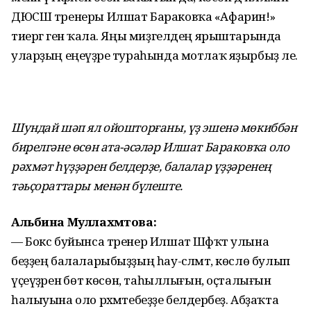
ДЮСШ тренеры Илшат Бараковҡа «Афарин!»
тиергә генә ҡала. Яңы миҙгелдең ярыштарында
уларҙың еңеүҙәре тураһында мотлаҡ яҙырбыҙ әле.
Шундай шәп ял ойошторғаны, үҙ эшенә мөкиббән
бирелгәне өсөн ата-әсәләр Илшат Бараковҡа оло
рәхмәт һүҙҙәрен белдерҙе, балалар үҙҙәренең
тәьҫораттары менән бүлеште.
Альбина Муллахмәтова:
— Бокс буйынса тренер Илшат Шәфҡәт улына
беҙҙең балаларыбыҙҙың һау-сәләмәт, көслө булып
үҫеүҙәренә бөтә көсөн, таһыллығын, оҫталығын
һалыуына оло рәхмәтебеҙҙе белдерәбеҙ. Абҙаҡта