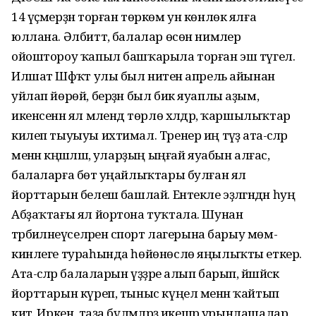
14 үҫмерҙән торған төркөм ун көнлөк ялға
юллана. Әлбиттә, балалар өсөн нимәлер
ойоштороу ҡапыл башҡарыла торған эш түгел.
Илшат Шәфҡәт улы был ниәтен апрель айынан
уйлап йөрөй, берҙән был бик яуаплы аҙым,
икенсенән ял мәлендә төрлө хәлдәр, ҡаршылыҡтар
килеп тыуыуы ихтимал. Тренер иң тәүҙә ата-әсәләр
менән кәңәшләшә, уларҙың ыңғай яуабын алғас,
балаларға бөтә уңайлыҡтары булған ял
йорттарын белешә башлай. Ентекле эҙләгәндән һуң
Абҙаҡтағы ял йортона туҡтала. Шунан
тәрбиәләнеүселәренә спорт лагерына барыу мөм-
кинлеге тураһында һөйөнөслө яңылыҡты еткерә.
Ата-әсәләр балаларын үҙҙәре алып барып, йәшәйәсәк
йорттарын күреп, тыныс күңел менән ҡайтып
китә. Иркен, таҙа бүлмәләрҙә икешәр урынлашалар.