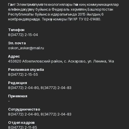
Гәзит Элемтә, мәғлүмәт технологиялары һәм киң коммуникациялар
өлкәһендә күҙәтеү буйынса Федераль хеҙмәттең Башҡортостан
Республикаһы буйынса идаралығында 2015 йылдың 6
ноябрендә теркәлде. Теркәү номеры ПИ № ТУ 02-01480.
Телефон
8(34772) 2-15-04
Эл. почта
oskon_askar@mail.ru
Адрес
453620 Абзелиловский район, с. Аскарово, ул. Ленина, 14а
Рекламная служба
8(34772) 2-15-55
Редакция
8(34772) 2-04-80, 8(34772) 2-04-83
Приемная
-
Сотрудничество
8(34772) 2-04-80, 8(34772) 2-04-83
Отдел кадров
8(34772) 2-11-85