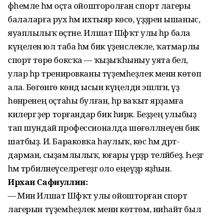
фәһемле һәм оҫта ойошторолған спорт лагеры
балаларға рух һәм ихтыяр көсө, үҙҙәренә ышаныс,
яуаплылыҡ өҫтәне. Илшат Шәфҡәт улы һәр бала
күңеленә юл таба һәм бик үҙенсәлекле, ҡатмарлы
спорт төрө боксҡа — ҡыҙыҡһыныу уята белә,
улар һәр тренировканы түҙемһеҙлек менән көтөп
ала. Бөгөнгө көндә ысын күңелдән эшләгән, үҙ
һөнәренең оҫтаһы булған, һәр ваҡыт ярҙамға
килергә әҙер торғандар бик һирәк. Беҙҙең улыбыҙ
тап шундай профессионалда шөғөлләнеүенә бик
шатбыҙ. И. Бараковҡа һаулыҡ, көс һәм дәрт-
дарман, сыҙамлылыҡ, юғары үрҙәр теләйбеҙ. Һеҙгә
һәм тәрбиәләнеүселәрегеҙгә оло еңеүҙәр яҙһын.
Ирхан Сафиуллин:
— Мин Илшат Шәфҡәт улы ойошторған спорт
лагерын түҙемһеҙлек менән көттөм, ниһайәт был