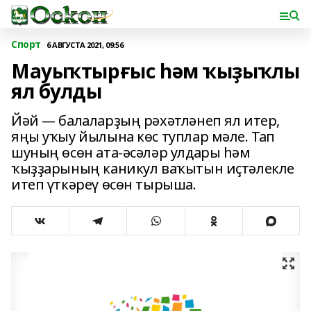
Спорт
6 АВГУСТА 2021, 09:56
Мауыҡтырғыс һәм ҡыҙыҡлы
ял булды
Йәй — балаларҙың рәхәтләнеп ял итер,
яңы уҡыу йылына көс туплар мәле. Тап
шуның өсөн ата-әсәләр улдары һәм
ҡыҙҙарының каникул ваҡытын иҫтәлекле
итеп үткәреү өсөн тырыша.