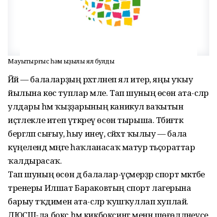
Мауыҡтырғыс һәм ҡыҙыҡлы ял булды
Йәй — балаларҙың рәхәтләнеп ял итер, яңы уҡыу
йылына көс туплар мәле. Тап шуның өсөн ата-әсәләр
улдары һәм ҡыҙҙарының каникул ваҡытын
иҫтәлекле итеп үткәреү өсөн тырыша. Тәбиғәткә
бергәләп сығыу, һыу инеү, сәйәхәт ҡылыу — бала
күңелендә мәңге һаҡланасаҡ матур тәьҫораттар
ҡалдырасаҡ.
Тап шуның өсөн дә балалар-үҫмерҙәр спорт мәктәбе
тренеры Илшат Бараковтың спорт лагерына
барыу тәҡдимен ата-әсәләр ҡушҡуллап хуплай.
ДЮСШ-ла бокс һәм кикбоксинг менән шөғөлләнеүсе