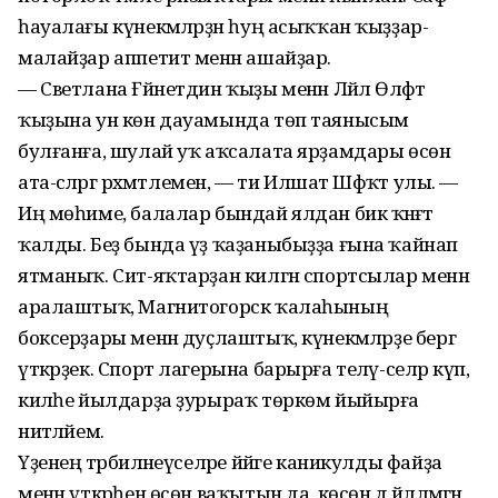
һауалағы күнекмәләрҙән һуң асыҡҡан ҡыҙҙар-
малайҙар аппетит менән ашайҙар.
— Светлана Ғәйнетдин ҡыҙы менән Ләйлә Өлфәт
ҡыҙына ун көн дауамында төп таянысым
булғанға, шулай уҡ аҡсалата ярҙамдары өсөн
ата-әсәләргә рәхмәтлемен, — ти Илшат Шәфҡәт улы. —
Иң мөһиме, балалар бындай ялдан бик ҡәнәғәт
ҡалды. Беҙ бында үҙ ҡаҙаныбыҙҙа ғына ҡайнап
ятманыҡ. Сит-яҡтарҙан килгән спортсылар менән
аралаштыҡ, Магнитогорск ҡалаһының
боксерҙары менән дуҫлаштыҡ, күнекмәләрҙе бергә
үткәрҙек. Спорт лагерына барырға теләү-селәр күп,
киләһе йылдарҙа ҙурыраҡ төркөм йыйырға
ниәтләйем.
Үҙенең тәрбиәләнеүселәре йәйге каникулды файҙа
менән үткәрһен өсөн ваҡытын да, көсөн дә йәлләмәгән