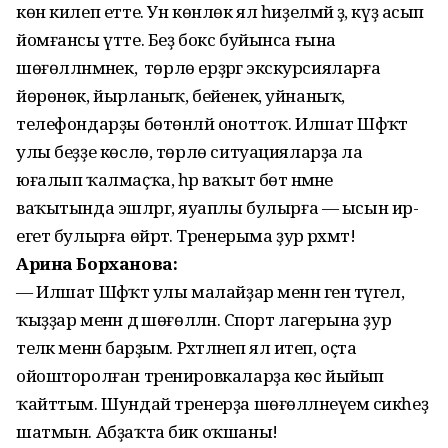
көн килеп етте. Ун көнлөк ял һиҙелмәй ҙә, күҙ асып
йомғансы үтте. Беҙ бокс буйынса ғына
шөғөлләнмәнек, ә төрлө ерҙәргә экскурсияларға
йөрөнөк, йырланыҡ, бейенек, уйнаныҡ,
телефондарҙы бөтөнләй оноттоҡ. Илшат Шәфҡәт
улы беҙҙе көслө, төрлө ситуацияларҙа ла
юғалып ҡалмаҫҡа, һәр ваҡыт бөтә нәмәне
ваҡытында эшләргә, яуаплы булырға — ысын ир-
егет булырға өйрәтә. Тренерыма ҙур рәхмәт!
Арина Борханова:
— Илшат Шәфҡәт улы малайҙар менән генә түгел,
ҡыҙҙар менән дә шөғөлләнә. Спорт лагерына ҙур
теләк менән барҙым. Рәхәтләнеп ял итеп, оҫта
ойошторолған тренировкаларҙа көс йыйып
ҡайттым. Шундай тренерҙа шөғөлләнеүемә сикһеҙ
шатмын. Абҙаҡта бик оҡшаны!