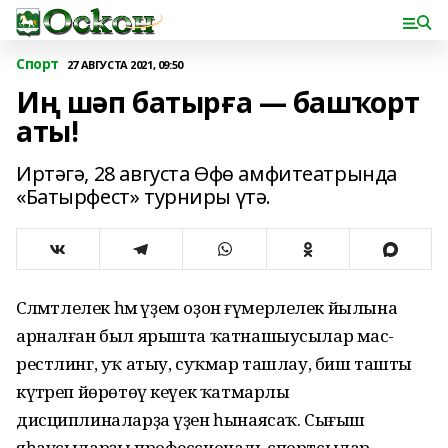
Спорт
27 АВГУСТА 2021, 09:50
Иң шәп батырға — башҡорт
аты!
Иртәгә, 28 августа Өфө амфитеатрында
«Батырфест» турниры үтә.
Сәләмәтлелек һәм әүҙем оҙон ғүмерлелек йылына
арналған был ярышта ҡатнашыусылар мас-
рестлинг, уҡ атыу, суҡмар ташлау, биш ташты
күтәреп йөрөтөү кеүек ҡатмарлы
дисциплиналарҙа үҙен һынаясаҡ. Сығыш
яһаусыларҙы профессиональ спортсылар