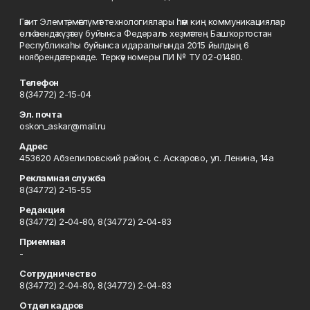
Гәзит Элемтә, мәғлүмәт технологиялары һәм киң коммуникациялар
өлкәһендә күҙәтеү буйынса Федераль хеҙмәттең Башҡортостан
Республикаһы буйынса идаралығында 2015 йылдың 6
ноябрендә теркәлде. Теркәү номеры ПИ № ТУ 02-01480.
Телефон
8(34772) 2-15-04
Эл. почта
oskon_askar@mail.ru
Адрес
453620 Абзелиловский район, с. Аскарово, ул. Ленина, 14а
Рекламная служба
8(34772) 2-15-55
Редакция
8(34772) 2-04-80, 8(34772) 2-04-83
Приемная
-
Сотрудничество
8(34772) 2-04-80, 8(34772) 2-04-83
Отдел кадров