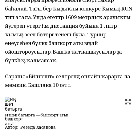
баһалай. Тағы бер ҡыҙыҡлы конкурс Ҡымыҙ RUN
тип атала. Унда егеттәр 1609 метрлыҡ арауыҡты
йүгереп үтергә һәм дистанция буйына 1 литр
ҡымыҙ эсеп бөтөргә тейеш була. Турнир
еңеүсеһенә бүләккә башҡорт аты вәғәҙәләй
ойоштороусылар. Башҡа ҡатнашыусылар ҙа
бүләкһеҙ ҡалмаясаҡ.
Сараны «Бәйләнештә» селтәрендә онлайн ҡарарға ла
мөмкин. Башлана 10 сәғәттә.
Иң шәп батырға — башҡорт аты!
Автор:
Резеда Хасанова