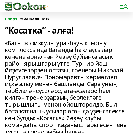
Спорт
26 ФЕВРАЛЯ , 10:15
“Косатка” - алға!
«Батыр» физкультура -һауыҡтырыу
комплексында Ватанды һаҡлаусылар
көнөнә арналған йөҙөү буйынса асыҡ
район ярыштары үтте. Турнир йәш
йөҙөүселәрҙең остазы, тренеры Николай
Нуруллаевич Пономаревты хөрмәтләп
иҫкә алыу менән башланды. Сара уның
тәрбиәләнеүселәре, ата-әсәләре һәм
килгән тренерҙарҙың берлектәге
тырышлығы менән ойошторолдо. Был
бөтә ҡатнашыусылар өсөн дә үҙенсәлекле
көн булды: «Косатка» йөҙөү клубы
командаһы спорт ҡаҙаныштары өсөн генә
түгел, ә тренерыбыҙ һалған