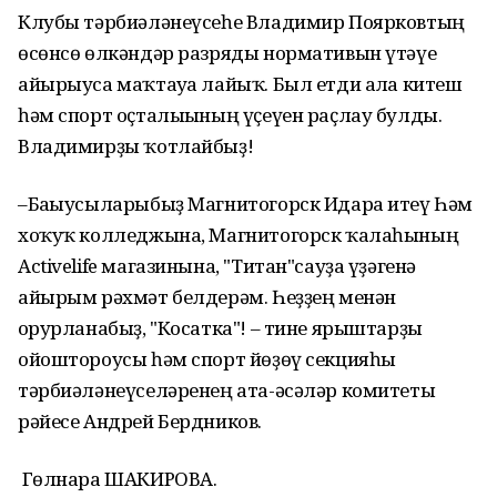
Клубы тәрбиәләнеүсеһе Владимир Поярковтың
өсөнсө өлкәндәр разряды нормативын үтәүе
айырыуса маҡтауға лайыҡ. Был етди алға китеш
һәм спорт оҫталығының үҫеүен раҫлау булды.
Владимирҙы ҡотлайбыҙ!
–Бағыусыларыбыҙ Магнитогорск Идара итеү Һәм
хоҡуҡ колледжына, Магнитогорск ҡалаһының
Activelife магазинына, "Титан"сауҙа үҙәгенә
айырым рәхмәт белдерәм. Һеҙҙең менән
ғорурланабыҙ, "Косатка"! – тине ярыштарҙы
ойоштороусы һәм спорт йөҙөү секцияһы
тәрбиәләнеүселәренең ата-әсәләр комитеты
рәйесе Андрей Бердников.
Гөлнара ШАКИРОВА.