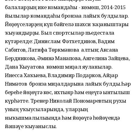
балаларҙың ике командаһы - көмөш, 2014-2015
йылғылар командаһы бронзаға лайыҡ булдылар.
Йөҙөүселәрҙең күп бәйгелә шәхси ҡаҙаныштары
ҡыуандырҙы. Был спортсылар пьедесталға
күтәрелде: Динислам Фәтхетдинов, Вадим
Сабитов, Латифа Төркмәнова алтын; Аксана
Бердникова, Әминә Манапова, Ангелина Зайцева,
Дана Ҡыуатова көмөш миҙал яуланылар.
Инесса Хаҡыева, Владимир Подарков, Айҙар
Ниғмәтов бронза миҙалдарына лайыҡ булды.Һәр
береһе йөҙөүгә көс, ихтыяр һәм еңеүгә ынтылыш
күрһәтте. Тренер Николай Пономаревтың рухы
уның уҡыусыларында, уларҙың
ныҡышмалылығында һәм йөҙөүгә һөйөүендә
йәшәүе ҡыуаныслы.