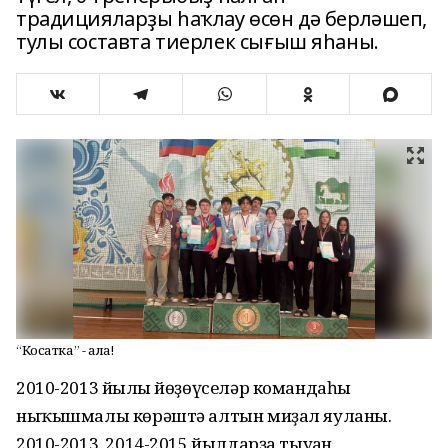
традицияларҙы һаҡлау өсөн дә берләшеп,
тулы составта тиерлек сығыш яһаны.
“Косатка” - алға!
2010-2013 йылғы йөҙөүселәр командаһы
ныҡышмалы көрәштә алтын миҙал яуланы.
2010-2013, 2014-2015 йылдарҙа тыуған