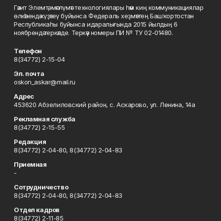
Гәзит Элемтә, мәғлүмәт технологиялары һәм киң коммуникациялар
өлкәһендә күҙәтеү буйынса Федераль хеҙмәттең Башҡортостан
Республикаһы буйынса идаралығында 2015 йылдың 6
ноябрендә теркәлде. Теркәү номеры ПИ № ТУ 02-01480.
Телефон
8(34772) 2-15-04
Эл. почта
oskon_askar@mail.ru
Адрес
453620 Абзелиловский район, с. Аскарово, ул. Ленина, 14а
Рекламная служба
8(34772) 2-15-55
Редакция
8(34772) 2-04-80, 8(34772) 2-04-83
Приемная
-
Сотрудничество
8(34772) 2-04-80, 8(34772) 2-04-83
Отдел кадров
8(34772) 2-11-85