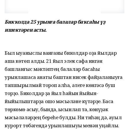
Бикҡолда 25 урынға балалар баҡсаһы үҙ
ишектәрен асты.
Был ҡыуаныслы ваҡиғаны бикҡолдар оҙаҡ йылдар
аша көтөп алды. 21 йыл элек сафҡа ингән
башланғыс мәктәптең балалар баҡсаһы
урынлашасаҡ ҡанаты баштан нисек файҙаланыуға
тапшырылмай тороп ҡалһа, әлеге көнгәсә буш
торҙо. Бикҡолдар ҙа йыл һайын йыйын-
йыйылыштарҙа ошо мәсьәләне күтәрҙе. Баҡса
төркөмө асыу, бында, ысынлап та, көнүҙәк
мәсьәләләрҙең береһе булды. Ни тиһәң дә, ауыл
курорт төбәгендә урынлашыуы менән уңайлы.