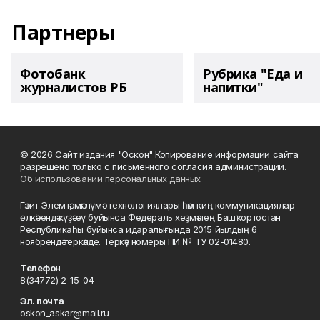
Партнеры
Фотобанк
Рубрика "Еда и
журналистов РБ
напитки"
© 2026 Сайт издания "Оскон" Копирование информации сайта
разрешено только с письменного согласия администрации.
Об использовании персональных данных
Гәзит Элемтә, мәғлүмәт технологиялары һәм киң коммуникациялар
өлкәһендә күҙәтеү буйынса Федераль хеҙмәттең Башҡортостан
Республикаһы буйынса идаралығында 2015 йылдың 6
ноябрендә теркәлде. Теркәү номеры ПИ № ТУ 02-01480.
Телефон
8(34772) 2-15-04
Эл. почта
oskon_askar@mail.ru