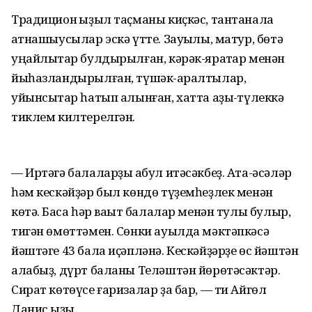
Традицион ҡыҙыл таҫманы киҫкәс, тантанала
ҡатнашыусылар эскә үтте. Зауыҡлы, матур, бөтә
уңайлыҡтар булдырылған, кәрәк-яраҡтар менән
йыһазландырылған, түшәк-ҡаралтылар,
уйынсыҡтар һатып алынған, хатта аҙыҡ-түлеккә
тиклем килтерелгән.
— Иртәгә балаларҙы ҡабул итәсәкбеҙ. Ата-әсәләр
һәм кескәйҙәр был көндө түҙемһеҙлек менән
көтә. Баҡса һәр ваҡыт балалар менән тулы булыр,
тигән өмөттәмен. Сөнки ауылда мәктәпкәсә
йәштәге 43 бала иҫәпләнә. Кескәйҙәрҙе өс йәштән
алабыҙ, дүрт баланы Теләштән йөрөтәсәктәр.
Сират көтөүсе ғаризалар ҙа бар, — ти Айгөл
Данис ҡыҙы.