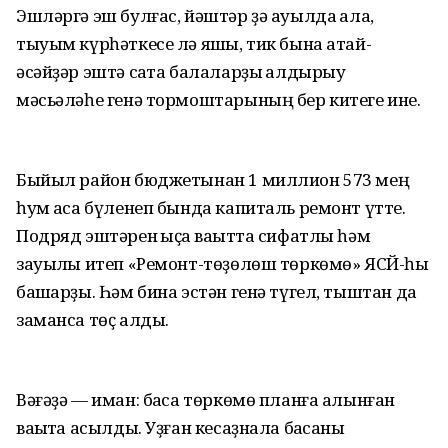
Эшләргә эш булғас, йәштәр ҙә ауылда ҡала,
тыуым күрһәткесе лә яҡшы, тик бына атай-
әсәйҙәр эштә саҡта балаларҙы ҡалдырыу
мәсьәләһе генә тормоштарының бер китеге ине.
Быйыл район бюджетынан 1 миллион 573 мең
һум аҡса бүленеп бында капиталь ремонт үтте.
Подряд эштәрен ҡыҫҡа ваҡытта сифатлы һәм
зауыҡлы итеп «Ремонт-төҙөлөш төркөмө» ЯСЙ-һы
башҡарҙы. Һәм бина эстән генә түгел, тыштан да
заманса төҫ алды.
Вәғәҙә — иман: баҡса төркөмө планға алынған
ваҡытҡа асылды. Уҙған кесаҙнала баҡсаны