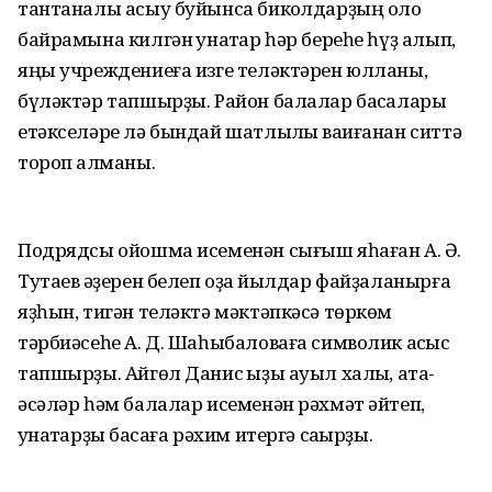
тантаналы асыу буйынса бикҡолдарҙың оло
байрамына килгән ҡунаҡтар һәр береһе һүҙ алып,
яңы учреждениеға изге теләктәрен юлланы,
бүләктәр тапшырҙы. Район балалар баҡсалары
етәкселәре лә бындай шатлыҡлы ваҡиғанан ситтә
тороп ҡалманы.
Подрядсы ойошма исеменән сығыш яһаған А. Ә.
Тутаев ҡәҙерен белеп оҙаҡ йылдар файҙаланырға
яҙһын, тигән теләктә мәктәпкәсә төркөм
тәрбиәсеһе А. Д. Шаһыбаловаға символик асҡыс
тапшырҙы. Айгөл Данис ҡыҙы ауыл халҡы, ата-
әсәләр һәм балалар исеменән рәхмәт әйтеп,
ҡунаҡтарҙы баҡсаға рәхим итергә саҡырҙы.