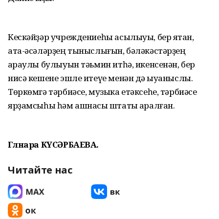
Кескәйҙәр учреждениеһы асылыуы, бер яҡтан,
ата-әсәләрҙең тыныслығын, бәләкәстәрҙең
ҡараулы булыуын тәьмин итһә, икенсенән, бер
нисә кешене эшле итеүе менән дә ҡыуаныслы.
Төркөмгә тәрбиәсе, музыка етәксеһе, тәрбиәсе
ярҙамсыһы һәм ашнаҡсы штаты ҡаралған.
Гөлнара КҮСӘРБАЕВА.
Читайте нас