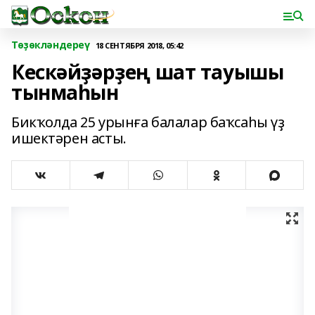
Төҙөкләндереү
18 СЕНТЯБРЯ 2018, 05:42
Кескәйҙәрҙең шат тауышы
тынмаһын
Бикҡолда 25 урынға балалар баҡсаһы үҙ
ишектәрен асты.