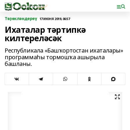
Төҙөкләндереү
17 ИЮНЯ 2019, 06:57
Ихаталар тәртипкә
килтереләсәк
Республикала «Башҡортостан ихаталары»
программаһы тормошҡа ашырыла
башланы.