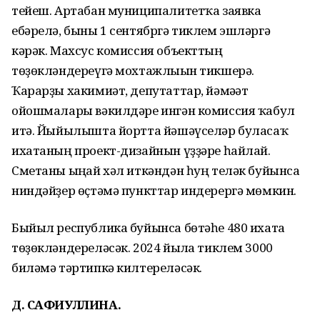
тейеш. Артабан муниципалитетҡа заявка
ебәрелә, быны 1 сентябргә тиклем эшләргә
кәрәк. Махсус комиссия объекттың
төҙөкләндереүгә мохтажлығын тикшерә.
Ҡарарҙы хакимиәт, депутаттар, йәмәғәт
ойошмалары вәкилдәре ингән комиссия ҡабул
итә. Йыйылышта йортта йәшәүселәр буласаҡ
ихатаның проект-дизайнын үҙҙәре һайлай.
Сметаны ыңғай хәл иткәндән һуң теләк буйынса
ниндәйҙер өҫтәмә пункттар индерергә мөмкин.
Быйыл республика буйынса бөтәһе 480 ихата
төҙөкләндереләсәк. 2024 йылға тиклем 3000
биләмә тәртипкә килтереләсәк.
Д. САФИУЛЛИНА.