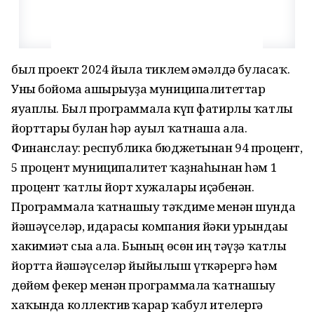
был проект 2024 йылға тиклем ғәмәлдә буласаҡ.
Уны бойомға ашырыуҙа муниципалитеттар
яуаплы. Был программала күп фатирлы ҡатлы
йорттары булған һәр ауыл ҡатнаша ала.
Финанслау: республика бюджетынан 94 процент,
5 процент муниципалитет ҡаҙнаһынан һәм 1
процент ҡатлы йорт хужалары иҫәбенән.
Программала ҡатнашыу тәҡдиме менән шунда
йәшәүселәр, идарасы компания йәки урындағы
хакимиәт сыға ала. Бының өсөн иң тәүҙә ҡатлы
йортта йәшәүселәр йыйылыш үткәрергә һәм
дөйөм фекер менән программала ҡатнашыу
хаҡында коллектив ҡарар ҡабул ителергә