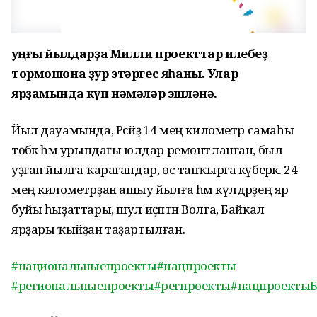
Һуңғы йылдарҙа Милли проекттар илебеҙ
тормошона ҙур этәргес яһаны. Улар
ярҙамында күп нәмәләр эшләнә.
Йыл дауамында, Рәсәйҙә 14 мең километр самаһы
төбәк һәм урындағы юлдар ремонтланған, был
уҙған йылға ҡарағандар, өс тапҡырға күберәк. 24
мең километрҙан ашыу йылға һәм күлдәрҙең яр
буйы һыҙаттары, шул иҫәптән Волга, Байкал
ярҙары ҡыйҙан таҙартылған.
#национальныепроекты
#нацпроекты
#региональныепроекты
#регпроекты
#нацпроекты