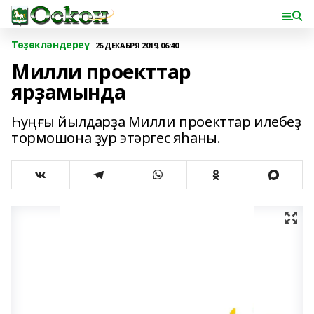
Төҙөкләндереү
26 ДЕКАБРЯ 2019, 06:40
Милли проекттар
ярҙамында
Һуңғы йылдарҙа Милли проекттар илебеҙ
тормошона ҙур этәргес яһаны.