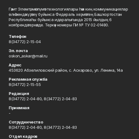
Гәзит Элемтә, мәғлүмәт технологиялары һәм киң коммуникациялар
өлкәһендә күҙәтеү буйынса Федераль хеҙмәттең Башҡортостан
Республикаһы буйынса идаралығында 2015 йылдың 6
ноябрендә теркәлде. Теркәү номеры ПИ № ТУ 02-01480.
Телефон
8(34772) 2-15-04
Эл. почта
oskon_askar@mail.ru
Адрес
453620 Абзелиловский район, с. Аскарово, ул. Ленина, 14а
Рекламная служба
8(34772) 2-15-55
Редакция
8(34772) 2-04-80, 8(34772) 2-04-83
Приемная
-
Сотрудничество
8(34772) 2-04-80, 8(34772) 2-04-83
Отдел кадров