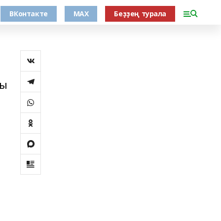
ВКонтакте
MAX
Беҙҙең турала
ны