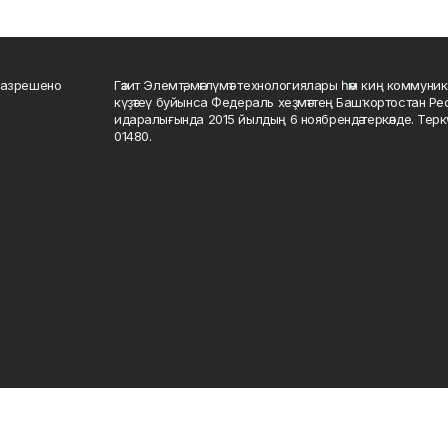
разрешено
Гәзит Элемтә, мәғлүмәт технологиялары һәм киң коммуник
күҙәтеү буйынса Федераль хеҙмәттең Башҡортостан Р
идаралығында 2015 йылдың 6 ноябрендә теркәлде. Тер
01480.