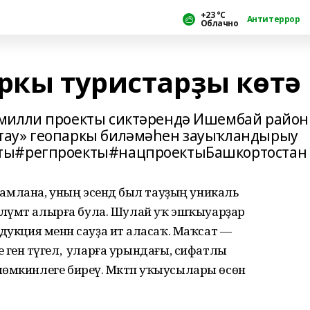
+23 °С
Антитеррор
Облачно
аркы туристарҙы көтә
 милли проекты сиктәрендә Ишембай райо
тау» геопаркы биләмәһен зауыҡландырыу
кты#регпроекты#нацпроектыБашкортостан
амамлана, уның эсендә был тауҙың уникаль
әғлүмәт алырға була. Шулай уҡ эшҡыуарҙар
дукция менән сауҙа итә аласаҡ. Маҡсат —
генә түгел, ә уларға урындағы, сифатлы
өмкинлеге биреү. Мәктәп уҡыусылары өсөн