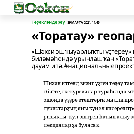
Төҙөкләндереү
29 МАРТА 2021, 11:45
«Торатау» геоп
«Шәхси эшҡыуарлыҡты үҫтереү»
биләмәһендә урынлашҡан «Тора
дауам итә.#национальныепрое
Шихан итәгендә визит үҙәген төҙөү т
тәбиғәте, экскурсиялар тураһында м
ошонда үҙҙәре етештергән милли про
туристарҙың яңы күңел кисерештәре 
ризыҡты, ҡул эштәрен һатып алыу м
лекциялар ҙа буласаҡ.