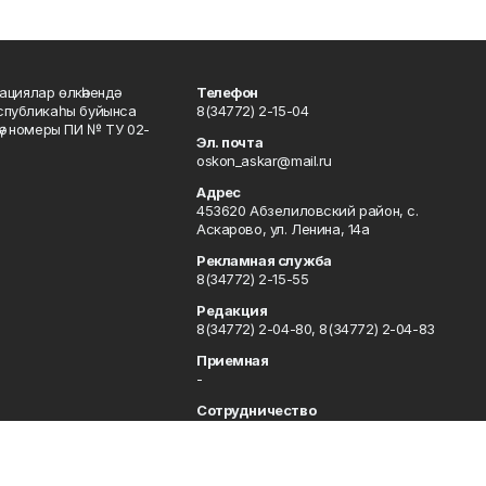
ациялар өлкәһендә
Телефон
еспубликаһы буйынса
8(34772) 2-15-04
кәү номеры ПИ № ТУ 02-
Эл. почта
oskon_askar@mail.ru
Адрес
453620 Абзелиловский район, с.
Аскарово, ул. Ленина, 14а
Рекламная служба
8(34772) 2-15-55
Редакция
8(34772) 2-04-80, 8(34772) 2-04-83
Приемная
-
Сотрудничество
8(34772) 2-04-80, 8(34772) 2-04-83
Отдел кадров
8(34772) 2-11-85