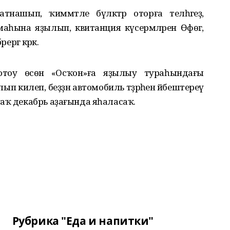
нашып, ҡиммәтле бүләктәр оторға теләһәгеҙ,
маһына яҙылып, квитанция күсермәләрен Өфөгә,
ргә кәрәк.
 отоу өсөн «Осҡон»ға яҙылыу тураһындағы
п килеп, беҙҙән автомобиль тәҙрәһенә йәбештереү
аҡ декабрь аҙағында яһаласаҡ.
Рубрика "Еда и напитки"