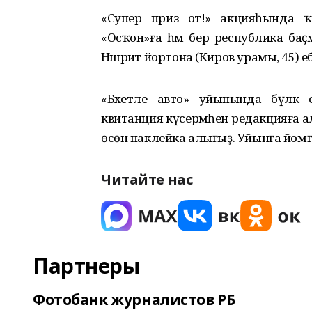
«Супер приз от!» акцияһында ҡат
«Осҡон»ға һәм бер республика баҫ
Нәшриәт йортона (Киров урамы, 45) ебәре
«Бәхетле авто» уйынында бүләк
квитанция күсермәһен редакцияға алы
өсөн наклейка алығыҙ. Уйынға йомғ
Читайте нас
Партнеры
Фотобанк журналистов РБ