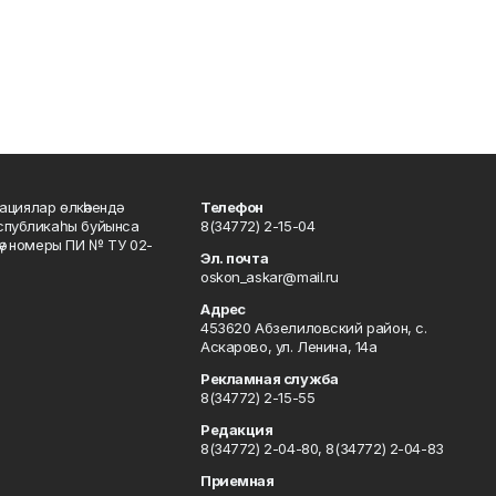
ациялар өлкәһендә
Телефон
еспубликаһы буйынса
8(34772) 2-15-04
кәү номеры ПИ № ТУ 02-
Эл. почта
oskon_askar@mail.ru
Адрес
453620 Абзелиловский район, с.
Аскарово, ул. Ленина, 14а
Рекламная служба
8(34772) 2-15-55
Редакция
8(34772) 2-04-80, 8(34772) 2-04-83
Приемная