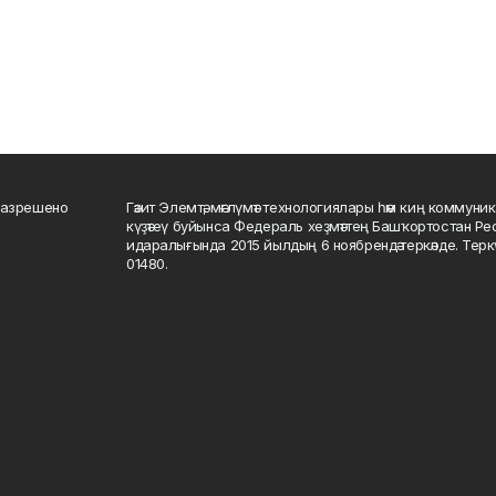
разрешено
Гәзит Элемтә, мәғлүмәт технологиялары һәм киң коммуник
күҙәтеү буйынса Федераль хеҙмәттең Башҡортостан Р
идаралығында 2015 йылдың 6 ноябрендә теркәлде. Тер
01480.