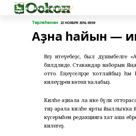
Төрлөһөнән
22 НОЯБРЯ 2016, 09:59
Аҙна һайын — и
Вәғәҙә итеүебеҙсә, был дүшәмбелә
билдәләнде. Стакандар наборын Яңауы
отто. Еңеүселәрҙе ҡотлайбыҙ һәм
килеүҙәрен көтөп ҡалабыҙ.
Киләһе аҙнала ла ике бүләк оттораса
тиҙ арала киләһе ярты йыллыҡҡа йә
күсермәһен редакцияға хат аша ебәре
килегеҙ.