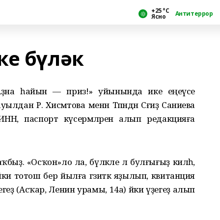
+25 °С
Антитеррор
Ясно
ке бүләк
ге «Аҙна һайын — приз!» уйынында ике еңеүсе
лдан Р. Хисмәтова менән Тәпәндән Сәғиҙә Саниева
 ИНН, паспорт күсермәләрен алып редакцияға
ҡбыҙ. «Осҡон»ло ла, бүләкле лә булғығыҙ килһә,
ки тотош бер йылға гәзиткә яҙылып, квитанция
геҙ (Асҡар, Ленин урамы, 14а) йәки үҙегеҙ алып