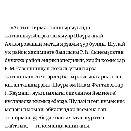
— «Алтын тирмә» тапшырыуында
ҡатнашыуыбыҙға эшҡыуар Шәүрә апай
Аллаярованың матди ярҙамы ҙур булды. Шулай
уҡ район хакимиәте башлығы Р. Һ. Сыңғыҙовтан
бүләккә район энциклопедияһын, хәрби комиссар
Р. М. Ғәҙелшиндан локаль һуғыштарҙа
ҡатнашҡан егеттәрҙең батырлығына арналған
китап тапшырҙыҡ. Шәүрә һәм Илһам Фәттәховтар
(«Ҡаҙмаш» яуаплылығы сикләнгән йәмғиәте)
күстәнәскә ҡымыҙ ебәрҙе. Шулай итеп, күмәк көс
менән һынатмай, әбйәлилдәр исеменә тап
төшөрмәй, үҙебеҙҙе яҡшы яҡтан күрһәтеп
ҡайттыҡ, — ти команда капитаны.