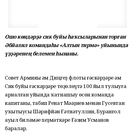
Ошо көндәрҙә сик буйы һаҡсыларынан торған
Әбйәлил командаһы «Алтын тирмә» уйынында
үҙҙәренең белемен һынаны.
Совет Армияһы һәм Диңгеҙ флоты ғәскәрҙәре һәм
Сик буйы ғәскәрҙәре төҙөлөүгә 100 йыл тулыуға
арналған уйында ҡатнашыу өсөн команда
капитаны, табип Ренат Мәһәҙиев менән Гусевтан
уҡытыусы Шәрифйән Ғәтиәтуллин, Буранғол
ауыл биләмәһе хеҙмәткәре Ғәзим Усманов
баралар.