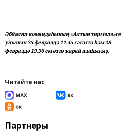
Әбйәлил командаһының «Алтын тирмәлә»ге
уйынын 25 февралдә 11.45 сәғәттә һәм 28
февралдә 19.30 сәғәттә ҡарай алаһығыҙ.
Читайте нас
Партнеры