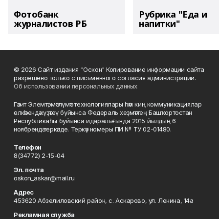
Фотобанк
Рубрика "Еда и
журналистов РБ
напитки"
© 2026 Сайт издания "Оскон" Копирование информации сайта
разрешено только с письменного согласия администрации.
Об использовании персональных данных
Гәзит Элемтә, мәғлүмәт технологиялары һәм киң коммуникациялар
өлкәһендә күҙәтеү буйынса Федераль хеҙмәттең Башҡортостан
Республикаһы буйынса идаралығында 2015 йылдың 6
ноябрендә теркәлде. Теркәү номеры ПИ № ТУ 02-01480.
Телефон
8(34772) 2-15-04
Эл. почта
oskon_askar@mail.ru
Адрес
453620 Абзелиловский район, с. Аскарово, ул. Ленина, 14а
Рекламная служба