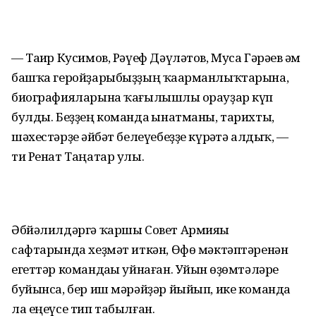
— Таһир Кусимов, Рәүеф Дәүләтов, Муса Гәрәев һәм
башҡа геройҙарыбыҙҙың ҡаһарманлыҡтарына,
биографияларына ҡағылышлы һорауҙар күп
булды. Беҙҙең команда һынатманы, тарихты,
шәхестәрҙе һәйбәт белеүебеҙҙе күрһәтә алдыҡ, —
ти Ренат Таңатар улы.
Әбйәлилдәргә ҡаршы Совет Армияһы
сафтарында хеҙмәт иткән, Өфө мәктәптәренән
егеттәр командаһы уйнаған. Уйын һөҙөмтәләре
буйынса, бер иш мәрәйҙәр йыйып, ике команда
ла еңеүсе тип табылған.