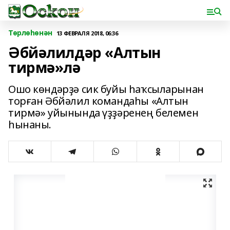
Төрлөһөнән
13 ФЕВРАЛЯ 2018, 06:36
Әбйәлилдәр «Алтын
тирмә»лә
Ошо көндәрҙә сик буйы һаҡсыларынан
торған Әбйәлил командаһы «Алтын
тирмә» уйынында үҙҙәренең белемен
һынаны.