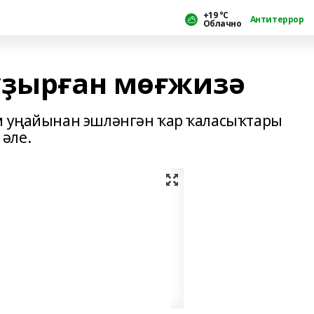
+19 °С
Антитеррор
Облачно
уҙырған мөғжизә
ам уңайынан эшләнгән ҡар ҡаласыҡтары
әле.