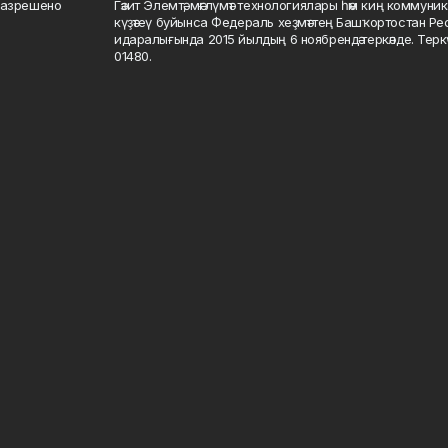
разрешено
Гәзит Элемтә, мәғлүмәт технологиялары һәм киң коммуник
күҙәтеү буйынса Федераль хеҙмәттең Башҡортостан Р
идаралығында 2015 йылдың 6 ноябрендә теркәлде. Тер
01480.