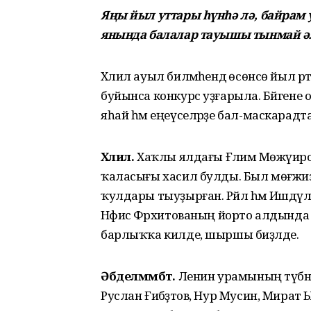
Яңы йыл уттары һүнһә лә, байрам
янында балалар тауышы тынмай ә
Хәлил ауыл биләмәһендә өсөнсө йыл р
буйынса конкурс уҙғарыла. Бәйген
яһай һәм еңеүселәрҙе бал-маскарадта б
Хәлил.
Хаҡлы ялдағы Ғәлимә Мөжәүир
ҡаласығы хасил булды. Был мөғжизәне
ҡулдары тыуҙырған. Рәйлә һәм Ишдәүл
Нәфисә Фәрхитованың йорто алдынд
барлыҡҡа килде, шыршы биҙәлде.
Әбделмәмбәт.
Ленин урамының түбәнге
Руслан Ғибәҙәтов, Нур Мусин, Мират 