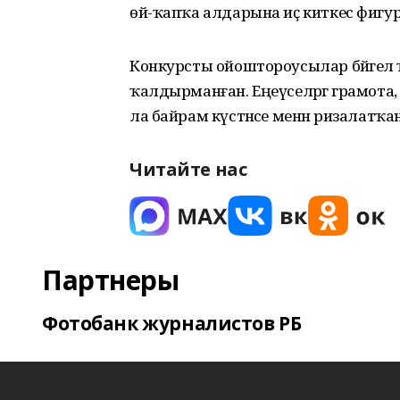
өй-ҡапҡа алдарына иҫ киткес фигур
Конкурсты ойоштороусылар бәйгелә
ҡалдырманған. Еңеүселәргә грамот
ла байрам күстәнәсе менән ризалатҡа
Читайте нас
Партнеры
Фотобанк журналистов РБ