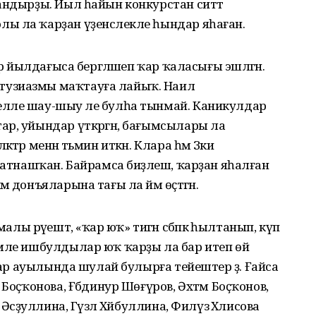
андырҙы. Йыл һайын конкурстан ситтә
ы ла ҡарҙан үҙенсәлекле һындар яһаған.
әр йылдағыса бергәләшеп ҡар ҡаласығы эшләгән.
тузиазмы маҡтауға лайыҡ. Наил
лле шау-шыу әле булһа тынмай. Каникулдар
р, уйындар үткәргән, бағымсылары ла
әр менән тәьмин иткән. Клара һәм Зәки
ҡатнашҡан. Байрамса биҙәлеш, ҡарҙан яһалған
 донъяларына тағы ла йәм өҫтәгән.
 рәүештә, «ҡар юҡ» тигән сәбәпкә һылтанып, күп
әмле ишбулдылар юҡ ҡарҙы ла бар итеп өй
алар ауылында шулай булырға тейештер ҙә. Ғайса
Боҫҡонова, Ғәбдинур Шөғүров, Әхтәм Боҫҡонов,
Әсәҙуллина, Гүзәл Хәйбуллина, Филүзә Хәлисова