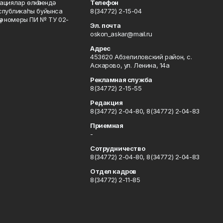
ациялар өлкәһендә
Телефон
еспубликаһы буйынса
8(34772) 2-15-04
кәү номеры ПИ № ТУ 02-
Эл. почта
oskon_askar@mail.ru
Адрес
453620 Абзелиловский район, с.
Аскарово, ул. Ленина, 14а
Рекламная служба
8(34772) 2-15-55
Редакция
8(34772) 2-04-80, 8(34772) 2-04-83
Приемная
-
Сотрудничество
8(34772) 2-04-80, 8(34772) 2-04-83
Отдел кадров
8(34772) 2-11-85