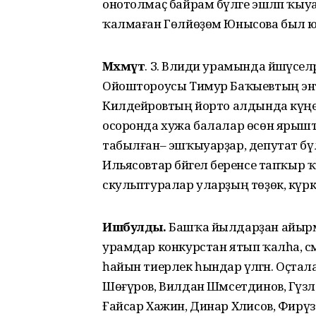
онотолмаҫ байрам бүләге эшләп ҡыу
ҡалмаған Гөлйөҙөм Юнысова был юл
Мәхмүт
. З. Вәлиди урамында йәшәүсел
Ойоштороусы Тимур Баҡыевтың эн
Килдейәровтың йорто алдында күңе
осоронда хужа балалар өсөн ярышта
табылған– эшҡыуарҙар, депутат бүләкт
Ильясовтар бәйгелә беренсе тапҡыр 
скульптуралар уларҙың төҙөк, күркәм
Ишбулды.
Башҡа йылдарҙан айырмалы
урамдар конкурстан ятып ҡалһа, с
һайын тиерлек һындар әүәләгән. Оҫт
Шөғүров, Вилдан Шәмсетдинов, Гүзәл 
Ғайсар Хажин, Динар Хәлисов, Фирүзә 