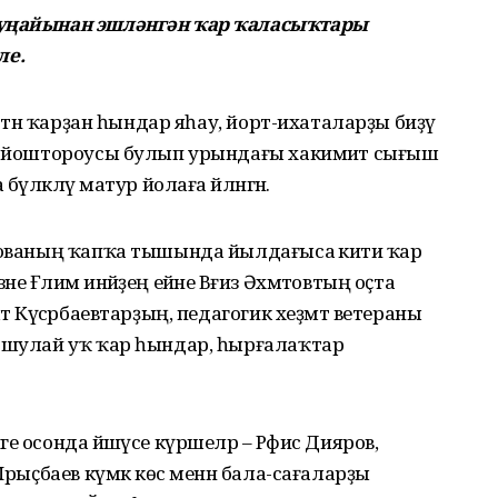
 уңайынан эшләнгән ҡар ҡаласыҡтары
ле.
әттән ҡарҙан һындар яһау, йорт-ихаталарҙы биҙәү
е ойоштороусы булып урындағы хакимиәт сығыш
үләкләү матур йолаға әйләнгән.
ованың ҡапҡа тышында йылдағыса әкиәти ҡар
 Ғәлимә инәйҙең ейәне Вәғиз Әхмәтовтың оҫта
әт Күсәрбаевтарҙың, педагогик хеҙмәт ветераны
а шулай уҡ ҡар һындар, һырғалаҡтар
 осонда йәшәүсе күршеләр – Рәфис Дияров,
Ырыҫбаев күмәк көс менән бала-сағаларҙы