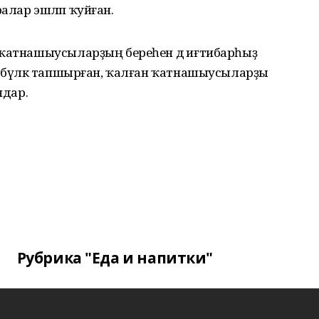
алар эшләп ҡуйған.
 ҡатнашыусыларҙың береһен дә иғтибарһыҙ
а, бүләк тапшырған, ҡалған ҡатнашыусыларҙы
ндар.
Рубрика "Еда и напитки"