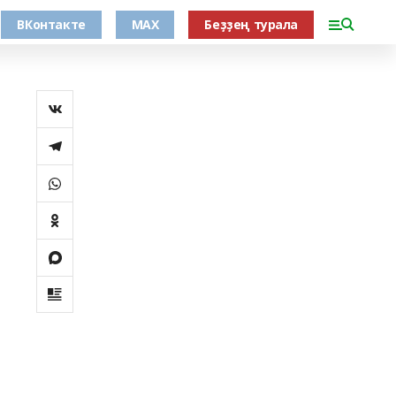
ВКонтакте
MAX
Беҙҙең турала