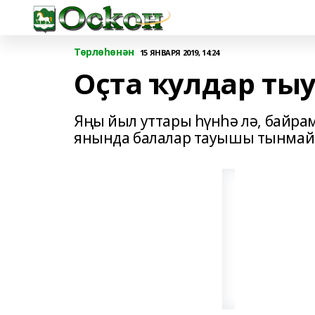
Төрлөһөнән
15 ЯНВАРЯ 2019, 14:24
Оҫта ҡулдар ты
Яңы йыл уттары һүнһә лә, байр
янында балалар тауышы тынмай 