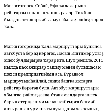
Магнитогорск, Сибай, Өфө ҡалаларына
рейстарҙы ышанып тапшыралар. Тик биш
йылдан автопарк ябылыу сәбәпле, эшһеҙ тороп
ҡала.
Магнитогорскиҙа ҡала маршруттары буйынса
автобуста бер аҙ йөрөгәс, Ласын Иштимер улы үҙ
эшен булдырырға ҡарар итә. Шул рәүешле, 2011
йылда пассажирҙар ташыу менән булышасаҡ
шәхси предприятиеһын аса. Буранғол
маршрутын һайлай, сөнки башҡа яҡтарға
рейстар йөрөгән була. Автобус маршруттары
ябылғас, район үҙәгенә, бүтән ауылдарға нисек
барып етергә, нимә менән ҡайтырға белмәй
аптыранған урман яғы ауылдары халҡының