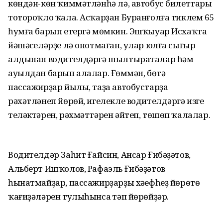
көндән-көн ҡиммәтләнһә лә, автобус билеттары
тотороҡло ҡала. Асҡарҙан Буранғолға тиклем 65
һумға барып етергә мөмкин. Эшҡыуар Исхаҡта
йәшәүселәрҙе лә онотмаған, улар юлға сығыр
алдынан водителдәргә шылтыраталар һәм
ауылдан барып алалар. Ғөмүмән, бөтә
пассажирҙар йылы, таҙа автобустарҙа
рәхәтләнеп йөрөй, игелекле водителдәргә изге
теләктәрен, рәхмәттәрен әйтеп, төшөп ҡалалар.
Водителдәр Заһит Ғайсин, Ансар Ғибәҙәтов,
Альберт Ишҡолов, Рафаэль Ғибәҙәтов
һынатмайҙар, пассажирҙарҙы хәүефһеҙ йөрөтөү
ҡағиҙәләрен тулыһынса үтәп йөрөйҙәр.