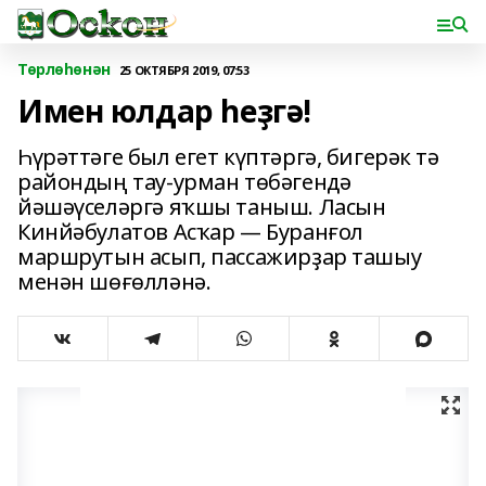
Төрлөһөнән
25 ОКТЯБРЯ 2019, 07:53
Имен юлдар һеҙгә!
Һүрәттәге был егет күптәргә, бигерәк тә
райондың тау-урман төбәгендә
йәшәүселәргә яҡшы таныш. Ласын
Кинйәбулатов Асҡар — Буранғол
маршрутын асып, пассажирҙар ташыу
менән шөғөлләнә.