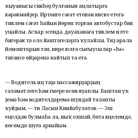
ҡыуанысы сикһеҙ булғанын аңлатырға
кәрәкмәйҙер. Иртәнге сәғәт етенән киске етегә
тиклем сәғәт һайын йөрөп торған автобустар бик
уңайлы. Асҡар эсендә, дауаханаға тиклем илтеү
бигерәк тә оло йәштәгеләргә ҡулайлы. Тиҙ арала
йомоштарын үтәп, кире юлға сығыусылар «һә»
тигәнсе өйҙәренә ҡайтып та етә.
— Водитель иң тәүҙә пассажирҙарҙың
сәләмәтлеге һәм ғүмере өсөн яуаплы. Баштан уҡ
үҙемә һәм водителдәремә шундай талапты
ҡуйҙым, — ти Ласын Кинйәбулатов. — Эш
еңелдән булмаһа ла, ныҡ оҡшай, бөтә күңелемде,
көсөмдө шуға арнайым.