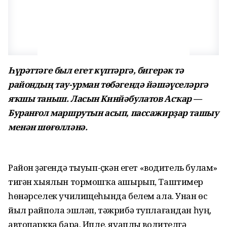
Һүрәттәге был егет күптәргә, бигерәк тә
райондың тау-урман төбәгендә йәшәүселәргә
яҡшы таныш. Ласын Кинйәбулатов Асҡар —
Буранғол маршрутын асып, пассажирҙар ташыу
менән шөғөлләнә.
Район үҙәгендә тыуып-үҫкән егет «водитель булам»
тигән хыялын тормошҡа ашырып, Таштимер
һөнәрселек училищеһында белем ала. Унан өс
йыл райпола эшләп, тәжрибә туплағандан һуң,
автопаркка бара. Ипле, яуаплы водителгә