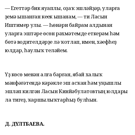
— Егеттәр бик яуаплы, оҙаҡ эшләйҙәр, уларға
үҙемә ышанған кеүек ышанам, — ти Ласын
Иштимер улы. — Һөнәри байрам алдынан
уларға эштәре өсөн рәхмәтемде еткерәм һәм
бөтә водителдәрҙе лә ҡотлап, имен, хәүефһеҙ
юлдар, һаулыҡ теләйем.
Үҙ көсө менән алға барған, ябай халыҡ
мәнфәғәтендә кәрәкле эш асҡан һәм уңышлы
эшләп килгән Ласын Кинйәбулатовтың юлдары
ла тигеҙ, ҡаршылыҡтарһыҙ булһын.
Д. ДӘҮЛӘТБАЕВА.