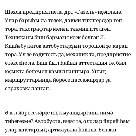
Шәхси предприятиела дүрт «Газель» иҫәпләнә.
Улар барыһы ла төҙөк, даими тикшереүҙәр үтеп
тора, тахографтар менән тәьмин ителгән.
Техниканы биш бармағы кеүек белгән Л.
Кинйәбулатов автобустарҙың торошон үҙе ҡарап
тора. Ул үҙе водитель дә, механик та, предприятие
етәксеһе лә. Биш йыл һайын аттестация үтә, был
юҫыҡта белемен камиллаштыра. Уның
маршруттарында йөрөүсе пассажирҙар ҙа
страховкаланған.
Ә юл йөрөүселәрҙе иң ҡыуандырғаны нимә
тиһегеҙме? Автобуста, ғәҙәттә, ололар йөрөй һәм
улар хаҡтарҙың артмауына һөйөнә. Бензин