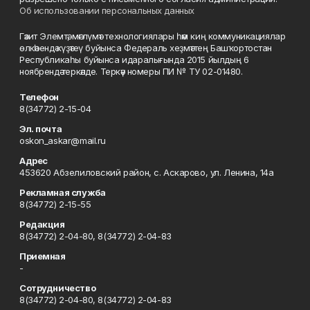
Об использовании персональных данных
Гәзит Элемтә, мәғлүмәт технологиялары һәм киң коммуникациялар
өлкәһендә күҙәтеү буйынса Федераль хеҙмәттең Башҡортостан
Республикаһы буйынса идаралығында 2015 йылдың 6
ноябрендә теркәлде. Теркәү номеры ПИ № ТУ 02-01480.
Телефон
8(34772) 2-15-04
Эл. почта
oskon_askar@mail.ru
Адрес
453620 Абзелиловский район, с. Аскарово, ул. Ленина, 14а
Рекламная служба
8(34772) 2-15-55
Редакция
8(34772) 2-04-80, 8(34772) 2-04-83
Приемная
-
Сотрудничество
8(34772) 2-04-80, 8(34772) 2-04-83