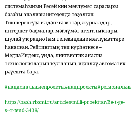
системаһының Рәсәй киң мәғлүмәт саралары
базаһы анализы нигеҙендә төҙөлгән.
Тикшеренеүҙә илдәге гәзиттәр, журналдар,
интернет-баҫмалар, мәғлүмәт агентлыҡтары,
шулай уҡ радио һәм телевидение мәғлүмәттәре
һаналған. Рейтингтың төп күрһәткесе –
МедиаИндекс, унда, лингвистик анализ
технологияларын ҡулланып, иҫәпләү автоматик
рәүештә бара.
#национальныепроекты
#нацпроекты
#региональн
https://bash.rbsmi.ru/articles/milli-proekttar/Be-t-ge-
s--r-tend-3438/