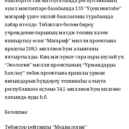
Башҡортостан матбуғатында республиканың
ауыл мәктәптәре базаһында 133 “Үҫеш нөктәһе”
мәғариф үҙәге эшләй башлағаны тураһында
хәбәр ителде. Төбәктәге белем биреү
учреждениеларының матди-техник хәлен
яҡшыртыу өсөн “Мәғариф” милли проектына
ярашлы 208,5 миллион һум алынғаны
яҡтыртылды. Киң мәғлүмәт саралары шулай уҡ
“Экология” милли проектының “Урмандарҙы
һаҡлау” төбәк проектына ярашлы урман
янғындарын һүндереү техникаһы алыуға
республикаға өҫтәмә 34,5 миллион һум килгәне
хаҡында яҙҙы һ.б.
Белешмә:
Төбәктәр рейтингы “Медиалогия”