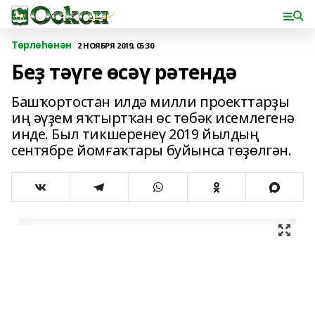
Төрлөһөнән
2 НОЯБРЯ 2019, 05:30
Беҙ тәүге өсәү рәтендә
Башҡортостан илдә милли проекттарҙы
иң әүҙем яҡтыртҡан өс төбәк исемлегенә
инде. Был тикшеренеү 2019 йылдың
сентябре йомғаҡтары буйынса төҙөлгән.