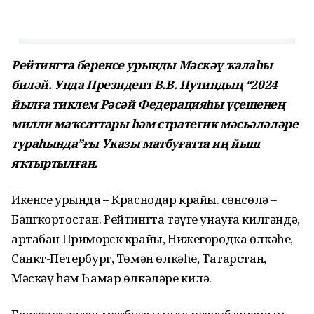
Рейтингта беренсе урынды Мәскәү ҡалаһы
биләй. Унда Президент В.В. Путиндың “2024
йылға тиклем Рәсәй Федерацияһы үҫешенең
милли маҡсаттары һәм стратегик мәсьәләләре
тураһында”ғы Указы матбуғатта иң йыш
яҡтыртылған.
Икенсе урында – Краснодар крайы. Өсөнсөлә –
Башҡортостан. Рейтингта тәүге унауға килгәндә,
артабан Приморск крайы, Нижегородка өлкәһе,
Санкт-Петербург, Төмән өлкәһе, Татарстан,
Мәскәү һәм Һамар өлкәләре килә.