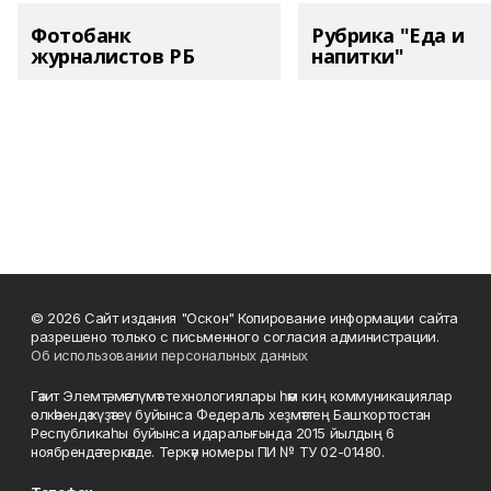
Фотобанк
Рубрика "Еда и
журналистов РБ
напитки"
© 2026 Сайт издания "Оскон" Копирование информации сайта
разрешено только с письменного согласия администрации.
Об использовании персональных данных
Гәзит Элемтә, мәғлүмәт технологиялары һәм киң коммуникациялар
өлкәһендә күҙәтеү буйынса Федераль хеҙмәттең Башҡортостан
Республикаһы буйынса идаралығында 2015 йылдың 6
ноябрендә теркәлде. Теркәү номеры ПИ № ТУ 02-01480.