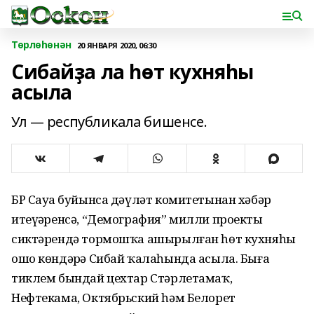
Төрлөһөнән
20 ЯНВАРЯ 2020, 06:30
Сибайҙа ла һөт кухняһы
асыла
Ул — республикала бишенсе.
БР Сауҙа буйынса дәүләт комитетынан хәбәр
итеүҙәренсә, “Демография” милли проекты
сиктәрендә тормошҡа ашырылған һөт кухняһы
ошо көндәрҙә Сибай ҡалаһында асыла. Быға
тиклем бындай цехтар Стәрлетамаҡ,
Нефтекама, Октябрьский һәм Белорет