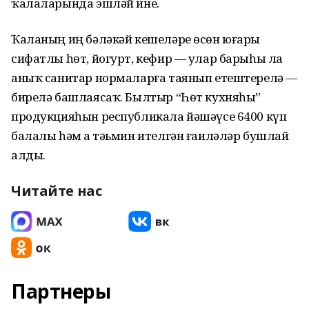
ҡалаларында эшләй ине.
Ҡаланың иң бәләкәй кешеләре өсөн юғары
сифатлы һөт, йогурт, кефир — улар барыһы ла
аныҡ санитар нормаларға таянып етештерелә —
бирелә башлаясаҡ. Былтыр “Һөт кухняһы”
продукцияһын республикала йәшәүсе 6400 күп
балалы һәм аҙ тәьмин ителгән ғаиләләр бушлай
алды.
Читайте нас
Партнеры