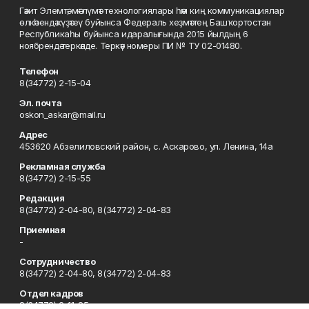
Гәзит Элемтә, мәғлүмәт технологиялары һәм киң коммуникациялар
өлкәһендә күҙәтеү буйынса Федераль хеҙмәттең Башҡортостан
Республикаһы буйынса идаралығында 2015 йылдың 6
ноябрендә теркәлде. Теркәү номеры ПИ № ТУ 02-01480.
Телефон
8(34772) 2-15-04
Эл. почта
oskon_askar@mail.ru
Адрес
453620 Абзелиловский район, с. Аскарово, ул. Ленина, 14а
Рекламная служба
8(34772) 2-15-55
Редакция
8(34772) 2-04-80, 8(34772) 2-04-83
Приемная
-
Сотрудничество
8(34772) 2-04-80, 8(34772) 2-04-83
Отдел кадров
8(34772) 2-11-85