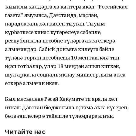
ҡыҙыҡлы хәлдәргә лә килтерә икән. “Российская
газета” яҙыуынса, Дағстанда, мәҫлән,
парадоксаль хәл килеп тыуған. Тыуым
күрһәткесе кинәт күтәрелеүе сәбәпле,
республикала пособие түләргә аҡса еткерә
алмағандар. Сабый донъяға килеүгә бәйле
түләнә торған пособиены 10 мең ғаиләгә тип
иҫәп тотһалар, улар 18 меңдән ашып киткән,
шул арҡала социаль яҡлау министрлығы аҡса
еткерә алмаған икән.
Был мәсьәләне Рәсәй Хөкүмәте тиҙ арала хәл
иткән: Дағстан бюджетына өҫтәмә аҡса күсереп,
бөтә ғаиләләр ҙә тейешле түләмдәрҙе алған.
Читайте нас