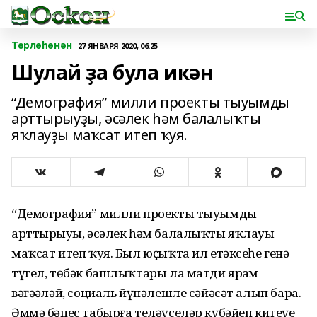
Төрлөһөнән
27 ЯНВАРЯ 2020, 06:25
Шулай ҙа була икән
“Демография” милли проекты тыуымды
арттырыуҙы, әсәлек һәм балалыҡты
яҡлауҙы маҡсат итеп ҡуя.
“Демография” милли проекты тыуымды
арттырыуҙы, әсәлек һәм балалыҡты яҡлауҙы
маҡсат итеп ҡуя. Был юҫыҡта ил етәксеһе генә
түгел, төбәк башлыҡтары ла матди ярҙам
вәғәҙәләй, социаль йүнәлешле сәйәсәт алып бара.
Әммә бәпес табырға теләүселәр күбәйеп китеүе