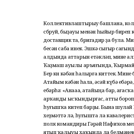
Коллективлаштырыу башлана, колх
сбруй, быҙауы менән һыйыр биреп к
доставщик та, бригадир ҙа була. Мин
бесән саба инек. Эшкә сығыр сағын
алдында аттарын етәкләп, мине алып
Ҡаҙмаш ауылы аръяғында, Ҡырмай т
Бер көн кәбән һалырға киттек. Мине
Атайым кәбән һала, әсәй күбә ебәрә
ебәрһә: «Анааа, атайыңа бар, ағасҡа
арҡанды ысҡындырғас, атты бороп 
һуғышҡа китеп барҙы. Бына шулай
хеҙмәттә лә, һуғышта ла кавалери
полк командиры Гәрәй Нафиҡов менә
ятып ҡалыуы хаҡында ла белмәнек