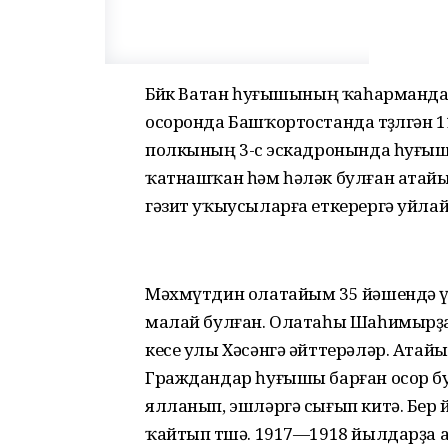
Бөйөк Ватан һуғышының ҡаһарманд
осоронда Башҡортостанда төҙөлгән 
полкының 3-сө эскадронында һуғы
ҡатнашҡан һәм һәләк булған атай
гәзит уҡыусыларға еткерергә уйла
Мәхмүтдин олатайым 35 йәшендә үл
малай булған. Олатаһы Шаһимырҙан
кесе улы Хәсәнгә әйттерәләр. Атай
Граждандар һуғышы барған осор бу
ялланып, эшләргә сығып китә. Бер 
ҡайтып төшә. 1917—1918 йылдарҙа