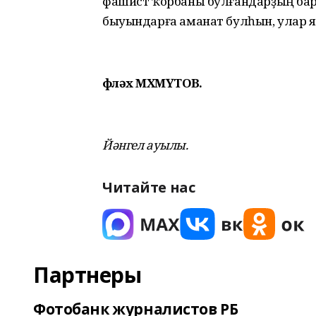
фашист ҡорбаны булғандарҙың бар
быуындарға аманат булһын, улар я
Әфләх МӘХМҮТОВ.
Йәнгел ауылы.
Читайте нас
Партнеры
Фотобанк журналистов РБ