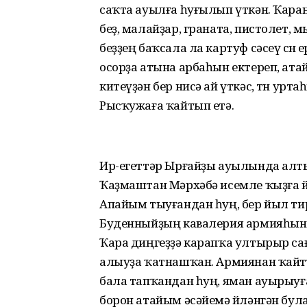
саҡта ауылға һуғылып үткән. Ҡаран
беҙ, малайҙар, граната, пистолет,
беҙҙең баҡсала ла картуф сәсеү өсөн
осорҙа атына арбаһын ектереп, ата
китеүҙән бер нисә ай үткәс, төн урт
Рысҡужаға ҡайтып етә.
Ир-егеттәр Ырғайҙы ауылында алты
Ҡаҙмаштан Мәрхәбә исемле ҡыҙға өй
Апайым тыуғандан һуң, бер йыл ти
Буденныйҙың кавалерия армияһында
Ҡара диңгеҙҙә карапҡа ултырыр са
алыуҙа ҡатнашҡан. Армиянан ҡайтҡ
бала тапҡандан һуң, яман ауырыуға
борон атайым әсәйемә өйләнгән була