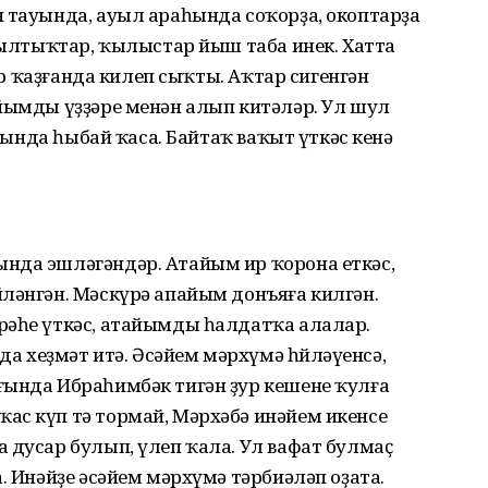
 тауында, ауыл араһында соҡорҙа, окоптарҙа
 мылтыҡтар, ҡылыстар йыш таба инек. Хатта
 ер ҡаҙғанда килеп сыҡты. Аҡтар сигенгән
йымды үҙҙәре менән алып китәләр. Ул шул
аһында һыбай ҡаса. Байтаҡ ваҡыт үткәс кенә
нда эшләгәндәр. Атайым ир ҡорона еткәс,
ләнгән. Мәскүрә апайым донъяға килгән.
рәһе үткәс, атайымды һалдатҡа алалар.
 хеҙмәт итә. Әсәйем мәрхүмә һөйләүенсә,
ғында Ибраһимбәк тигән ҙур кешене ҡулға
ас күп тә тормай, Мәрхәбә инәйем икенсе
 дусар булып, үлеп ҡала. Ул вафат булмаҫ
. Инәйҙе әсәйем мәрхүмә тәрбиәләп оҙата.