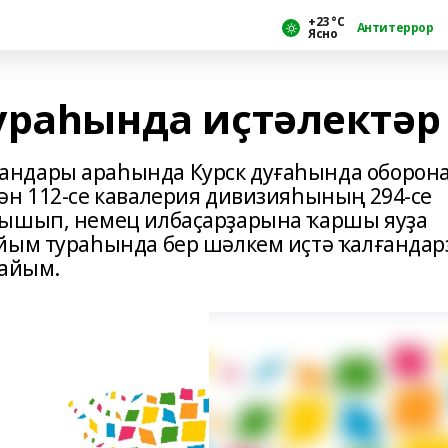
+23 °С
Антитеррор
Ясно
ураһында иҫтәлектәр
андары араһында Курск дуғаһында оборон
ән 112-се кавалерия дивизияһының 294-се
ғышып, немец илбаҫарҙарына ҡаршы яуҙа
айым тураһында бер шәлкем иҫтә ҡалғанда
лайым.