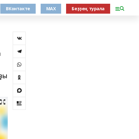
ВКонтакте
MAX
Беҙҙең турала
а
рҙы