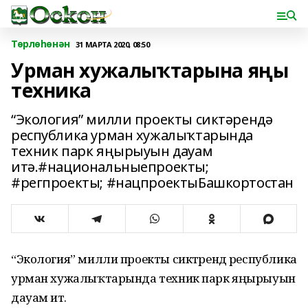
Төрлөһөнән
31 МАРТА 2020, 08:50
Урман хужалыҡтарына яңы
техника
“Экология” милли проекты сиктәрендә
республика урман хужалыҡтарында
техник парк яңырыуын дауам
итә.#национальныепроекты;
#регпроекты; #нацпроектыБашкортостан
“Экология” милли проекты сиктәрендә республика
урман хужалыҡтарында техник парк яңырыуын
дауам итә.