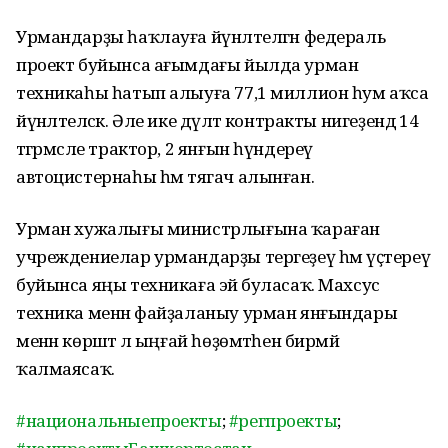
Урмандарҙы һаҡлауға йүнәлтелгән федераль
проект буйынса ағымдағы йылда урман
техникаһы һатып алыуға 77,1 миллион һум аҡса
йүнәлтеләсәк. Әле ике дәүләт контракты нигеҙендә 14
тәгәрмәсле трактор, 2 янғын һүндереү
автоцистернаһы һәм тягач алынған.
Урман хужалығы министрлығына ҡараған
учреждениелар урмандарҙы тергеҙеү һәм үҫтереү
буйынса яңы техникаға эйә буласаҡ. Махсус
техника менән файҙаланыу урман янғындары
менән көрәштә лә ыңғай һөҙөмтәһен бирмәй
ҡалмаясаҡ.
#национальныепроекты
;
#регпроекты
;