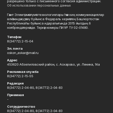
разрешено только с письменного согласия администрации.
Об использовании персональных данных
Гәзит Элемтә, мәғлүмәт технологиялары һәм киң коммуникациялар
өлкәһендә күҙәтеү буйынса Федераль хеҙмәттең Башҡортостан
Республикаһы буйынса идаралығында 2015 йылдың 6
ноябрендә теркәлде. Теркәү номеры ПИ № ТУ 02-01480.
Телефон
8(34772) 2-15-04
Эл. почта
oskon_askar@mail.ru
Адрес
453620 Абзелиловский район, с. Аскарово, ул. Ленина, 14а
Рекламная служба
8(34772) 2-15-55
Редакция
8(34772) 2-04-80, 8(34772) 2-04-83
Приемная
-
Сотрудничество
8(34772) 2-04-80, 8(34772) 2-04-83