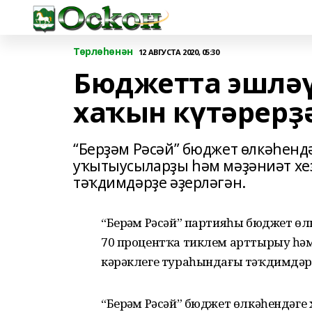
Төрлөһөнән
12 АВГУСТА 2020, 05:30
Бюджетта эшләү
хаҡын күтәрерҙ
“Берҙәм Рәсәй” бюджет өлкәһендә
уҡытыусыларҙы һәм мәҙәниәт хеҙ
тәҡдимдәрҙе әҙерләгән.
“Берҙәм Рәсәй” партияһы бюджет өл
70 процентҡа тиклем арттырыу һәм ө
кәрәклеге тураһындағы тәҡдимдәре
“Берҙәм Рәсәй” бюджет өлкәһендәге х