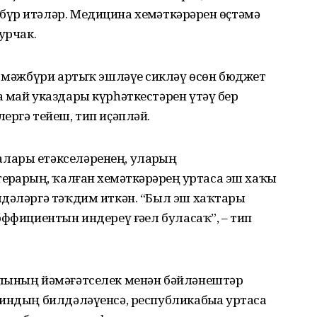
үр итәләр. Медицина хеҙмәткәрҙәрен өҫтәмә
урчак.
” мәжбүри артыҡ эшләүҙе сикләү өсөн бюджет
 май указдары күрһәткестәрен үтәү бер
ергә тейеш, тип иҫәпләй.
лары етәкселәренең, уларҙың
ҙарҙың, ҡалған хеҙмәткәрҙәрҙең уртаса эш хаҡы
лдәләргә тәҡдим иткән. “Был эш хаҡтары
ффициентын индереү ғәҙел буласаҡ”, – тип
алының йәмәғәтселек менән бәйләнештәр
индың билдәләүенсә, республикабыҙҙа уртаса