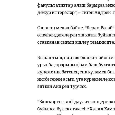
факультативтар алып барырға мәжб
дежур иттерәләр”, – тигән Андрей Т
Ошоноң менән бәйле, “Берҙәм Рәсәй
өлкәһендәгеләрҙең эш хаҡы буйынса
ставканан сығып эшләү тәьмин ител
Бынан тыш, партия бюджет ойошма
урынбаҫарҙарының һәм баш бухгалтер
күләме нисбәтенең сик күләмен би
нисбәтенең асыҡ, үтә күренмәле коэ
әйткән Андрей Турчак.
“Башҡортостан” дәүләт концерт з
буйынса бүлек етәксеһе Хәлил Хәмз