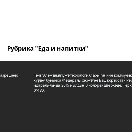
Рубрика "Еда и напитки"
разрешено
Гәзит Элемтә, мәғлүмәт технологиялары һәм киң коммуник
күҙәтеү буйынса Федераль хеҙмәттең Башҡортостан Р
идаралығында 2015 йылдың 6 ноябрендә теркәлде. Тер
01480.