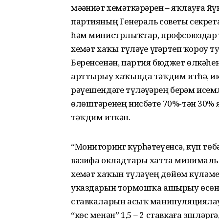
мәҙәниәт хеҙмәткәрҙәрен – яҡлауға й
партияның Генераль советы секрет
һәм министрлыҡтар, профсоюздар
хеҙмәт хаҡы түләүҙе үҙгәртеп ҡоро
Беренсенән, партия бюджет өлкәһен
арттырыу хаҡында тәҡдим итһә, ик
рәүешендәге түләүҙәрҙең берҙәм исе
өлөштәренең нисбәте 70%-тән 30%
тәҡдим иткән.
“Мониторинг күрһәтеүенсә, күп төб
вазифа окладтары хатта минималь 
хеҙмәт хаҡын түләүҙең дөйөм күләм
указдарын тормошҡа ашырыу өсөн у
ставкаларын асыҡ манипуляциялау
“көс менән” 1,5 – 2 ставкаға эшләрг