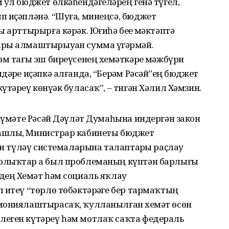
 ул бюджет өлкәһендәгеләрҙең генә түгел,
п иҫәпләнә. “Шуға, минеңсә, бюджет
 арттырырға кәрәк. Юғиһә беҙҙе мәктәптә
ҙы алмаштырыуҙан сумма үҙгәрмәй.
әм тағы эш биреүсенең хеҙмәткәрҙе мәжбүри
әрҙе иҫәпкә алғанда, “Берҙәм Рәсәй”ҙең бюджет
тәреү көнүҙәк буласаҡ”, – тигән Хәлил Хәмзин.
өкүмәте Рәсәй Дәүләт Думаһына индергән закон
ашлы, Министрҙар кабинеты бюджет
ҡын түләү системаларына талаптарҙы раҫлау
рлыҡтар ҙа был проблеманың күптән барлығы
ең Хеҙмәт һәм социаль яҡлау
 итеү “төрлө төбәктәрҙәге бер тармаҡтың
мониялаштырасаҡ, ҡулланылған хеҙмәт өсөн
еген күтәреү һәм мотлаҡ саҡта федераль