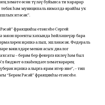
ең хеҙмәте өсөн түләү буйынса тиҙ ҡарарҙар
а төбәк һәм муниципаль кимәлдә ярайһы уҡ
ышлыҡ итәсәк”.
Рәсәй” фракцияһы етәксеһе Сергей
ҙә закон проекты хаҡында һөйләшеүҙәр бара
ҫкәрмәләрен иҫәпкә алып, эшләнәсәк. Федераль
әләре вәкилдәре менән асыҡ диалог
аҡсаты – берҙәм бер фекергә килеү һәм был
л бюджет өлкәһендәге хеҙмәткәрҙәрҙең
ерәк иҫәпкә алырға ярҙам итер ине”, – тип
ы “Берҙәм Рәсәй” фракцияһы етәксеһе.