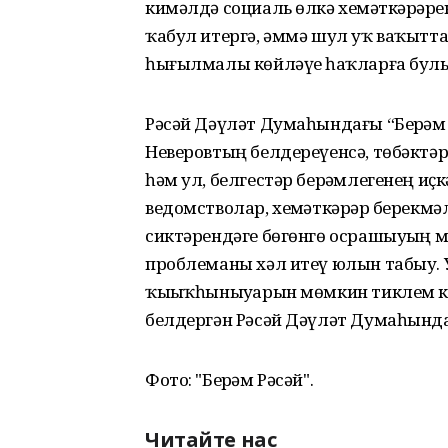
кимәлдә социаль өлкә хеҙмәткәрҙәрен
ҡабул итергә, әммә шул уҡ ваҡытт
һығылмалы көйләүҙе һаҡларға бул
Рәсәй Дәүләт Думаһындағы “Берҙәм 
Неверовтың белдереүенсә, төбәктәр
һәм ул, белгестәр берҙәмлегенең и
ведомстволар, хеҙмәткәрҙәр берекм
сиктәрендәге бөгөнгө осрашыуҙың м
проблеманы хәл итеү юлын табыу. У
ҡыҙыҡһыныуҙарын мөмкин тиклем күб
белдергән Рәсәй Дәүләт Думаһындағ
Фото: "Берҙәм Рәсәй".
Читайте нас