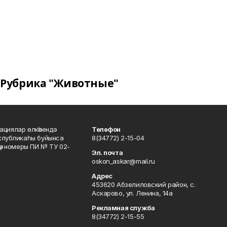
Рубрика "Животные"
ациялар өлкәһендә
Телефон
еспубликаһы буйынса
8(34772) 2-15-04
кәү номеры ПИ № ТУ 02-
Эл. почта
oskon_askar@mail.ru
Адрес
453620 Абзелиловский район, с.
Аскарово, ул. Ленина, 14а
Рекламная служба
8(34772) 2-15-55