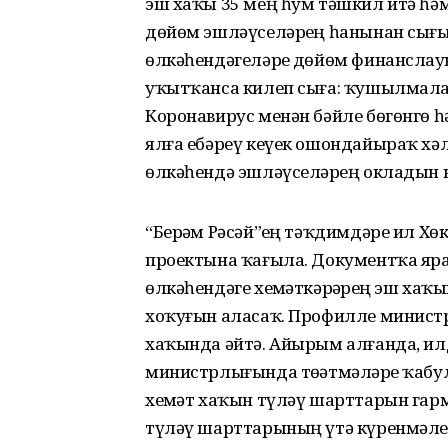
эш хаҡы 35 мең һум тәшкил итә һәм
дөйөм эшләүселәрҙең һанынан сығы
өлкәһендәгеләрҙе дөйөм финанслауҙы
уҡытҡанса килеп сыға: ҡушылмалар
Коронавирус менән бәйле бөгөнгө һ
ялға ебәреү кеүек ошондайыраҡ хәлд
өлкәһендә эшләүселәрҙең окладын кү
“Берҙәм Рәсәй”ҙең тәҡдимдәре ил Х
проектына ҡағыла. Документҡа яр
өлкәһендәге хеҙмәткәрҙәрҙең эш ха
хоҡуғын аласаҡ. Профилле минист
хаҡында әйтә. Айырым алғанда, илд
министрлығында төҙәтмәләрҙе ҡабул
хеҙмәт хаҡын түләү шарттарын гар
түләү шарттарының үтә күренмәлел