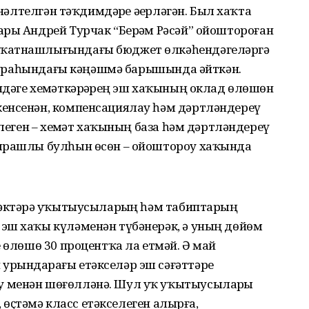
үнәлтелгән тәҡдимдәрҙе әҙерләгән. Был хаҡта
ары Андрей Турчак “Берҙәм Рәсәй” ойоштороған
 ҡатнашлығындағы бюджет өлкәһендәгеләргә
у тураһындағы кәңәшмә барышында әйткән.
дәге хеҙмәткәрҙәрҙең эш хаҡының оклад өлөшөн
енсенән, компенсациялау һәм дәртләндереү
млеген – хеҙмәт хаҡының база һәм дәртләндереү
 ярашлы булһын өсөн – ойоштороу хаҡында
әктәрҙә уҡытыусыларҙың һәм табиптарҙың
эш хаҡы күләменән түбәнерәк, ә уның дөйөм
е өлөшө 30 процентҡа ла етмәй. Ә май
рындарҙағы етәкселәр эш сәғәттәре
 менән шөғөлләнә. Шул уҡ уҡытыусыларҙы
ә, өҫтәмә класс етәкселеген алырға,