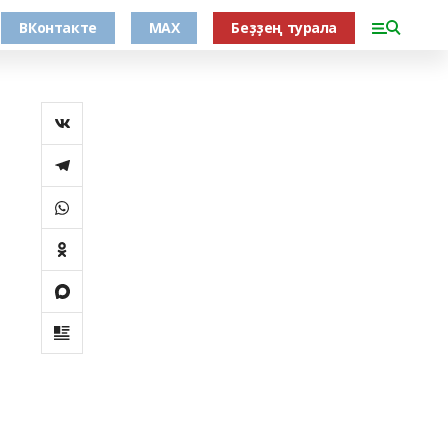
ВКонтакте
MAX
Беҙҙең турала