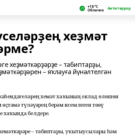
+18 °С
Антитеррор
Облачно
селәрҙең хеҙмәт
әрме?
ге хеҙмәткәрҙәрҙе – табиптарҙы,
мәткәрҙәрен – яҡлауға йүнәлтелгән
кәһендәгеләрҙең хеҙмәт хаҡының оклад өлөшөн
ҫтәмә түләүҙәрҙең берҙәм исемлеген төҙөү
 хаҡында белдерҙе.
еҙмәткәрҙәрҙе – табиптарҙы, уҡытыусыларҙы һәм