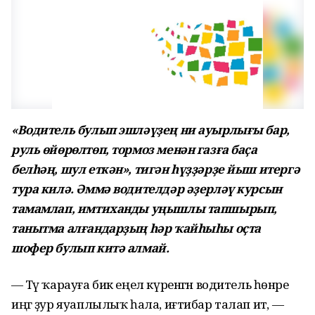
«Водитель булып эшләүҙең ни ауырлығы бар,
руль өйөрөлтөп, тормоз менән газға баҫа
белһәң, шул еткән», тигән һүҙҙәрҙе йыш итергә
тура килә. Әммә водителдәр әҙерләү курсын
тамамлап, имтиханды уңышлы тапшырып,
танытма алғандарҙың һәр ҡайһыһы оҫта
шофер булып китә алмай.
— Тәү ҡарауға бик еңел күренгән водитель һөнәре
иңгә ҙур яуаплылыҡ һала, иғтибар талап итә, —