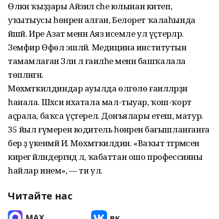
Өлкән ҡыҙҙары Айзилә әсәһе юлынан китеп,
уҡытыусы һөнәрен алған, Белорет ҡалаһында
йәшәй. Ире Азат менән Аяз исемле ул үҫтерәләр.
Земфир Өфөлә эшләй. Медицина институтын
тамамлаған Зәлиә лә ғаиләһе менән башҡалала
төпләнгән.
Мөхәмәткилдиндар ауылда өлгөлө ғаиләләрҙән
һанала. Шәхси ихатала мал-тыуар, ҡош-ҡорт
аҫрала, баҡса үҫтерелә. Донъялары етеш, матур.
35 йыл ғүмерен водитель һөнәренә бағышланғанға
бер ҙә үкенмәй И. Мөхәмәткилдин. «Ваҡыт тәгәрмәсен
кирегә әйләндергәндә лә, ҡабаттан ошо профессияны
һайлар инем», — ти ул.
Читайте нас