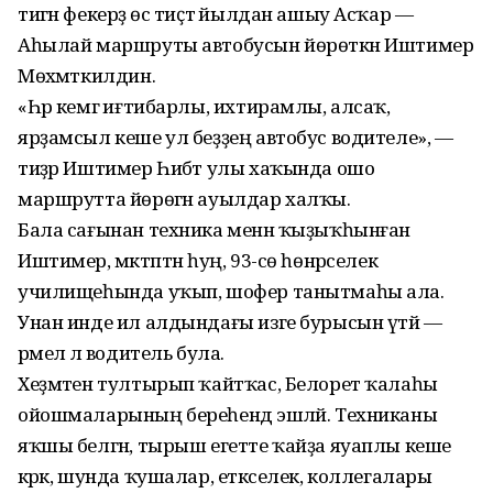
тигән фекерҙә өс тиҫтә йылдан ашыу Асҡар —
Аһылай маршруты автобусын йөрөткән Иштимер
Мөхәмәткилдин.
«Һәр кемгә иғтибарлы, ихтирамлы, алсаҡ,
ярҙамсыл кеше ул беҙҙең автобус водителе», —
тиҙәр Иштимер Һибәт улы хаҡында ошо
маршрутта йөрөгән ауылдар халҡы.
Бала сағынан техника менән ҡыҙыҡһынған
Иштимер, мәктәптән һуң, 93-сө һөнәрселек
училищеһында уҡып, шофер танытмаһы ала.
Унан инде ил алдындағы изге бурысын үтәй —
әрмелә лә водитель була.
Хеҙмәтен тултырып ҡайтҡас, Белорет ҡалаһы
ойошмаларының береһендә эшләй. Техниканы
яҡшы белгән, тырыш егетте ҡайҙа яуаплы кеше
кәрәк, шунда ҡушалар, етәкселек, коллегалары