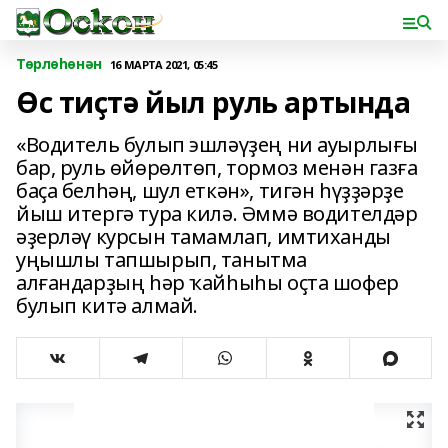
Төрлөһөнән
16 МАРТА 2021, 05:45
Өс тиҫтә йыл руль артында
«Водитель булып эшләүҙең ни ауырлығы
бар, руль өйөрөлтөп, тормоз менән газға
баҫа белһәң, шул еткән», тигән һүҙҙәрҙе
йыш итергә тура килә. Әммә водителдәр
әҙерләү курсын тамамлап, имтиханды
уңышлы тапшырып, танытма
алғандарҙың һәр ҡайһыһы оҫта шофер
булып китә алмай.