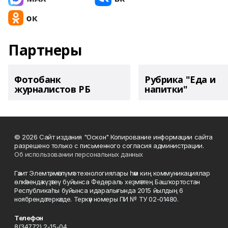
Партнеры
Фотобанк
Рубрика "Еда и
журналистов РБ
напитки"
© 2026 Сайт издания "Оскон" Копирование информации сайта
разрешено только с письменного согласия администрации.
Об использовании персональных данных
Гәзит Элемтә, мәғлүмәт технологиялары һәм киң коммуникациялар
өлкәһендә күҙәтеү буйынса Федераль хеҙмәттең Башҡортостан
Республикаһы буйынса идаралығында 2015 йылдың 6
ноябрендә теркәлде. Теркәү номеры ПИ № ТУ 02-01480.
Телефон
8(34772) 2-15-04