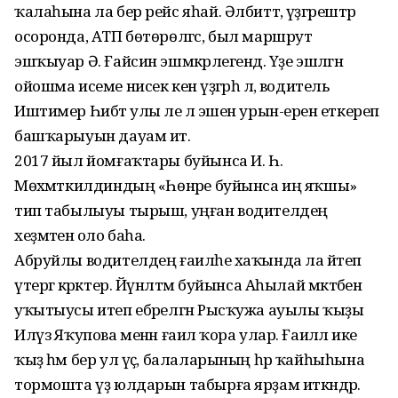
ҡалаһына ла бер рейс яһай. Әлбиттә, үҙгәрештәр
осоронда, АТП бөтөрөлгәс, был маршрут
эшҡыуар Ә. Ғайсин эшмәкәрлегендә. Үҙе эшләгән
ойошма исеме нисек кенә үҙгәрһә лә, водитель
Иштимер Һибәт улы әле лә эшен урын-еренә еткереп
башҡарыуын дауам итә.
2017 йыл йомғаҡтары буйынса И. Һ.
Мөхәмәткилдиндың «Һөнәре буйынса иң яҡшы»
тип табылыуы тырыш, уңған водителдең
хеҙмәтенә оло баһа.
Абруйлы водителдең ғаиләһе хаҡында ла әйтеп
үтергә кәрәктер. Йүнәлтмә буйынса Аһылай мәктәбенә
уҡытыусы итеп ебәрелгән Рысҡужа ауылы ҡыҙы
Илүзә Яҡупова менән ғаилә ҡора улар. Ғаиләлә ике
ҡыҙ һәм бер ул үҫә, балаларының һәр ҡайһыһына
тормошта үҙ юлдарын та­бырға ярҙам иткәндәр.