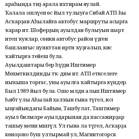
араһында тиҙ арала ихтирам яулай.
Ҡалала эшләүенә өс йыл тулыуға Сибай АТП-һы
Асҡарҙан Аһылайға автобус маршруты асырға
ҡарар итә. Шоферҙың ауылдан булыуын шарт
итеп ҡуялар, сөнки автобус район үҙәгенә
башланғыс пункттан иртән ҡуҙғалып, кис
ҡайтырға тейеш була.
Ауылдаштары бер һүҙҙән Иштимер
Мөхәмәткилдинды тәҡ-дим итә. АТП етәкселеге
ныҡыша торғас, уны ауылға ҡайтырға күндерә.
Был 1989 йыл була. Ошо мәлдән алып Иштимер
Һибәт улы Аһылай халҡын ғына түгел, юл
ыңғайындағы Байым, Ташбулат, Таштимер
ауыл биләмәләре ауылдарынан да пассажирҙар
ташыу менән мәшғүл. Ул ғына ла түгел, Асҡарҙа
көноҙоно буш ултырмай ул, Магнитогорск