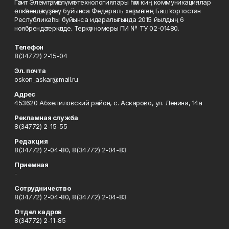
Гәзит Элемтә, мәғлүмәт технологиялары һәм киң коммуникациялар
өлкәһендә күҙәтеү буйынса Федераль хеҙмәттең Башҡортостан
Республикаһы буйынса идаралығында 2015 йылдың 6
ноябрендә теркәлде. Теркәү номеры ПИ № ТУ 02-01480.
Телефон
8(34772) 2-15-04
Эл. почта
oskon_askar@mail.ru
Адрес
453620 Абзелиловский район, с. Аскарово, ул. Ленина, 14а
Рекламная служба
8(34772) 2-15-55
Редакция
8(34772) 2-04-80, 8(34772) 2-04-83
Приемная
-
Сотрудничество
8(34772) 2-04-80, 8(34772) 2-04-83
Отдел кадров
8(34772) 2-11-85