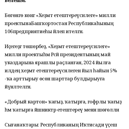
Белешмә:
Бөгөнгө көнгә «Хеҙмәт етештереүсәнлеге» милли
проектынаБашҡортостан Республикаһының
106предприятиеһы йәлеп ителгән.
Иҫегеҙгә төшөрәбеҙ, «Хеҙмәт етештереүсәнлеге»
милли проектыһәм Рәсәй президентының май
указдарына ярашлы раҫланған, 2024 йылға
илдең хеҙмәт етештереүсәнлеген йыл һайын 5%
-ҡа арттырыу өсөн шарттар булдырыуға
йүнәлтелгән.
«Добрый картон» ҡағыҙ, ҡатырға, гофрлы ҡағыҙ
һәм ҡатырға йәшниктәр етештереү менән шөғөлләнә
Сығанаҡтары: Республиканың Иҡтисади үҫеш