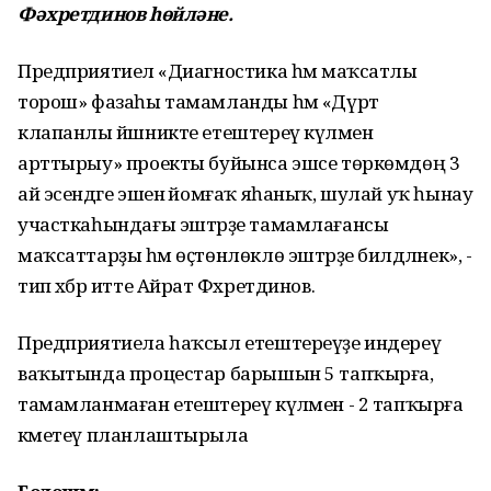
Фәхретдинов һөйләне.
Предприятиелә «Диагностика һәм маҡсатлы
торош» фазаһы тамамланды һәм «Дүрт
клапанлы йәшникте етештереү күләмен
арттырыу» проекты буйынса эшсе төркөмдөң 3
ай эсендәге эшенә йомғаҡ яһаныҡ, шулай уҡ һынау
участкаһындағы эштәрҙе тамамлағансы
маҡсаттарҙы һәм өҫтөнлөклө эштәрҙе билдәләнек», -
тип хәбәр итте Айрат Фәхретдинов.
Предприятиела һаҡсыл етештереүҙе индереү
ваҡытында процестар барышын 5 тапҡырға,
тамамланмаған етештереү күләмен - 2 тапҡырға
кәметеү планлаштырыла