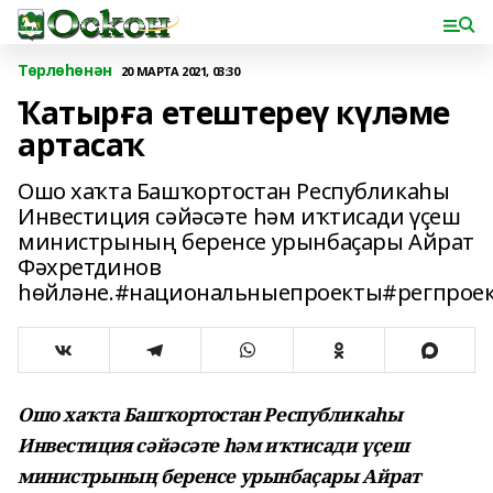
Төрлөһөнән
20 МАРТА 2021, 03:30
Ҡатырға етештереү күләме
артасаҡ
Ошо хаҡта Башҡортостан Республикаһы
Инвестиция сәйәсәте һәм иҡтисади үҫеш
министрының беренсе урынбаҫары Айрат
Фәхретдинов
һөйләне.#национальныепроекты#регпрое
Ошо хаҡта Башҡортостан Республикаһы
Инвестиция сәйәсәте һәм иҡтисади үҫеш
министрының беренсе урынбаҫары Айрат