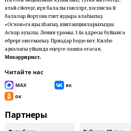
атай-әсәйегеҙгә, күп балалы ғаиләләргә, хосписҡа йә
балалар йортона гәзит яҙҙыра алаһығыҙ.
«Осҡон»ға яҙылһағыҙ, квитанцияларығыҙҙы
Асҡар ауылы, Ленин урамы, 14а адресы буйынса
ебәрергә онотмағыҙ. Приздар һеҙҙе көтә. Киләһе
аҙналағы уйында еңеүсе лампа отасаҡ.
Мөхәрририәт.
Читайте нас
Партнеры