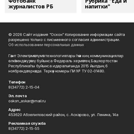
Фотобанк
Рубрика "Еда и
журналистов РБ
напитки"
© 2026 Сайт издания "Оскон" Копирование информации сайта
разрешено только с письменного согласия администрации.
Об использовании персональных данных
Гәзит Элемтә, мәғлүмәт технологиялары һәм киң коммуникациялар
өлкәһендә күҙәтеү буйынса Федераль хеҙмәттең Башҡортостан
Республикаһы буйынса идаралығында 2015 йылдың 6
ноябрендә теркәлде. Теркәү номеры ПИ № ТУ 02-01480.
Телефон
8(34772) 2-15-04
Эл. почта
oskon_askar@mail.ru
Адрес
453620 Абзелиловский район, с. Аскарово, ул. Ленина, 14а
Рекламная служба
8(34772) 2-15-55