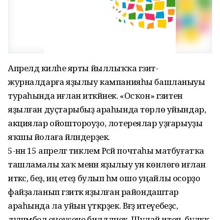
Апрелдә киләһе ярты йыллыҡҡа гәзит-
журналдарға яҙылыу кампанияһы башланыуы
тураһында иғлан иткәйнек. «Осҡон» гәзитенә
яҙылған дуҫтарыбыҙ араһында төрлө уйындар,
акциялар ойоштороуҙо, лотереялар уҙғарыуҙы
яҡшы йолаға әйләндерҙек.
5-нән 15 апрелгә тиклем Рәсәй почтаһы матбуғатҡа
ташламалы хаҡ менән яҙылыу ун көнлөгө иғлан
иткәс, беҙ, иң етеҙ булып һәм ошо уңайлы осорҙо
файҙаланып гәзиткә яҙылған райондаштар
араһында ла уйын үткәрҙек. Вәғәҙә итеүебеҙсә,
дүшәмбелә еңеүсене билдәләнек. Шулай итеп, бүләккә