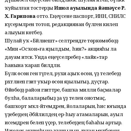
ҡуйылған тостерҙы
Ишҡол ауылында йәшәүсе Р.
Х. Ғарипова
отто. Еңеүсене паспорт, ИНН, СНИЛС
күсермәләрен тотоп, редакциянан бүләген килеп
алыуын көтәбеҙ.
Шулай уҡ «Бәйләнештә» селтәрендәге төркөмөбөҙҙә
«Мин «Осҡон»ға яҙылдым, ә һин?» акцияһы ла
дауам итәсәк. Унда еңеүселәребеҙ «лайк»тар
һанына ҡарап билдәләнә.
Бүләк өсөн генә түгел, рухи аҙыҡ өсөн, үҙ телебеҙҙә
рәхәтләнеп гәзит уҡыр өсөн яҙылығыҙ, дуҫтар.
Өйөбөҙҙә район гәзиттәре, башҡа милли баҫмалар
булһа, балаларыбыҙ ҙа үҙ телен онотмаҫ,
башҡорт мәҡәл-әйтемдәрен, йолаларын, һис юғында
үҙебеҙҙең Әбйәлилдең ер-һыу атамаларын, ауыл
исемдәрен белеп үҫер, телебеҙҙең баһаһы артыр.
Изгелек акцияһына ҡушылып, туған мәктәбегеҙгә,