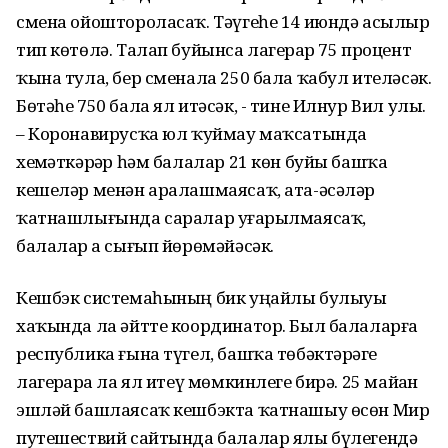
смена ойоштороласаҡ. Тәүгеһе 14 июндә асылыр
тип көтөлә. Талап буйынса лагерҙар 75 процент
ҡына тула, бер сменала 250 бала ҡабул ителәсәк.
Бөтәһе 750 бала ял итәсәк, - тине Илнур Вил улы.
– Коронавирусҡа юл ҡуймау маҡсатында
хеҙмәткәрҙәр һәм балалар 21 көн буйы башҡа
кешеләр менән аралашмаясаҡ, ата-әсәләр
ҡатнашлығында саралар уҙғарылмаясаҡ,
балалар ҙа сығып йөрөмәйәсәк.
Кешбэк системаһының бик уңайлы булыуы
хаҡында ла әйтте координатор. Был балаларға
республика ғына түгел, башҡа төбәктәрҙәге
лагерҙарҙа ла ял итеү мөмкинлеге бирә. 25 майҙан
эшләй башлаясаҡ кешбэкта ҡатнашыу өсөн Мир
путешествий сайтында балалар ялы бүлегендә