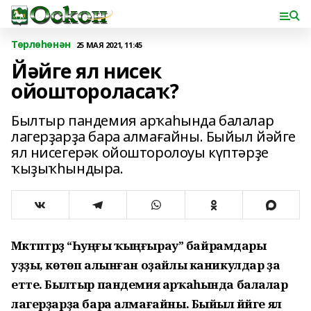
Төрлөһөнән
25 МАЯ 2021, 11:45
Йәйге ял нисек
ойоштороласаҡ?
Былтыр пандемия арҡаһында балалар
лагерҙарҙа бара алмағайны. Быйыл йәйге
ял нисегерәк ойошторолоуы күптәрҙе
ҡыҙыҡһындыра.
Мәктәптәрҙә “Һуңғы ҡыңғырау” байрамдары
уҙҙы, көтөп алынған оҙайлы каникулдар ҙа
етте. Былтыр пандемия арҡаһында балалар
лагерҙарҙа бара алмағайны. Быйыл йәйге ял