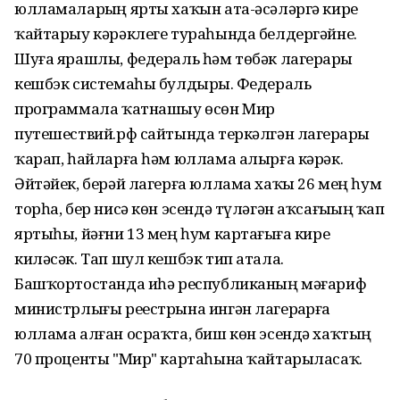
юлламаларҙың ярты хаҡын ата-әсәләргә кире
ҡайтарыу кәрәклеге тураһында белдергәйне.
Шуға ярашлы, федераль һәм төбәк лагерҙары
кешбэк системаһы булдырҙы. Федераль
программала ҡатнашыу өсөн Мир
путешествий.рф сайтында теркәлгән лагерҙарҙы
ҡарап, һайларға һәм юллама алырға кәрәк.
Әйтәйек, берәй лагерға юллама хаҡы 26 мең һум
торһа, бер нисә көн эсендә түләгән аҡсағыҙҙың ҡап
яртыһы, йәғни 13 мең һум картағыҙға кире
киләсәк. Тап шул кешбэк тип атала.
Башҡортостанда иһә республиканың мәғариф
министрлығы реестрына ингән лагерҙарға
юллама алған осраҡта, биш көн эсендә хаҡтың
70 проценты "Мир" картаһына ҡайтарыласаҡ.