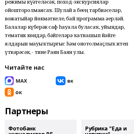
режимы күҙәтеләсәк, поход-экскурсиялар
ойошторолмаясаҡ. Шулай ҙа беҙҙең тәрбиәселәр,
вожатыйҙар йөкмәткеле, бай программа әҙерләй.
Балалар күберәк саф һауала буласаҡ, уйындар,
тематик көндәр, бәйгеләрҙә ҡатнашып йәйге
ялдарын мауыҡтырғыс һәм онотолмаҫлыҡ итеп
үткәрәсәк, - тине Раян Баян улы.
Читайте нас
Партнеры
Фотобанк
Рубрика "Еда и