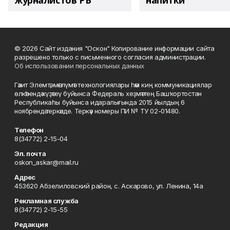
журналистов РБ
напитки"
© 2026 Сайт издания "Оскон" Копирование информации сайта
разрешено только с письменного согласия администрации.
Об использовании персональных данных
Гәзит Элемтә, мәғлүмәт технологиялары һәм киң коммуникациялар
өлкәһендә күҙәтеү буйынса Федераль хеҙмәттең Башҡортостан
Республикаһы буйынса идаралығында 2015 йылдың 6
ноябрендә теркәлде. Теркәү номеры ПИ № ТУ 02-01480.
Телефон
8(34772) 2-15-04
Эл. почта
oskon_askar@mail.ru
Адрес
453620 Абзелиловский район, с. Аскарово, ул. Ленина, 14а
Рекламная служба
8(34772) 2-15-55
Редакция