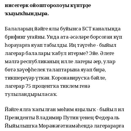
нисегерәк ойошторолоуы күптәрҙе
ҡыҙыҡһындыра.
Балаларҙың йәйге ялы буйынса БСТ каналында
брифинг уҙғайны. Унда ата-әсәләрҙе борсоған күп
һорауҙарға яуап табылды. Иң тәүгеһе - быйыл
лагерҙар балаларҙы ҡабул итерме? Эйе. Әлеге
мәлгә республиканың илле лагеры әҙер, улар
бөтә хәүефһеҙлек талаптарына яуап бирә,
тикшереүҙәр үткән. Коронавирусҡа бәйле,
лагерҙар 75 процентҡа тиклем генә
тулыландырыласаҡ.
Йәйге ялға ҡағылған мөһим яңылыҡ - быйыл ил
Президенты Владимир Путин үҙенең Федераль
Йыйылышҡа Мөрәжәғәтнамәһендә лагерҙарҙарға