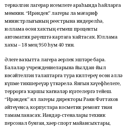
теркәлгән лагерҙар исемлеге араһында һайларға
мөмкин. “Ирәндек” лагеры ла мәғариф
министрлығының реестрына индерелһә,
юллама өсөн хаҡтың етмеш проценты
автоматик рәүештә картаға ҡайтасаҡ. Юллама
хаҡы – 18 мең 950 һум 40 тин.
Әлеге ваҡытта лагерҙа әҙерлек эштәре бара.
Балалар учреждениеларына йылдан-йыл
көсәйтелгән талаптарға тура килтереү өсөн әллә
күпме тикшереүҙәр үткәрелә. Янғын хәүефһеҙлеге,
террорға ҡаршы ҡағиҙәләр күҙәтелергә тейеш.
“Ирәндек” ял лагеры директоры Раян Фәттәхов
әйтеүенсә, корпустарҙа косметик ремонт тиҙҙән
тамамланасаҡ. Иҙәндәр-стеналарҙы техник
персонал буяған, хәҙер спорт майҙансыҡтары,