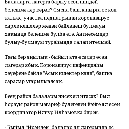
Балаларға лагерға барыу өсөн ниндәй
белешмәләр кәрәк? Смена башланырға өс көн
ҡалғас, участка педиатрынан коронавирус
сирле кешеләр менән бәйләнеш булмауы
хаҡында белешмә булһа етә. Антиесемдәр
булыу-булмауы тураһында талап ителмәй.
Тағы бер яңылыҡ - быйыл ата-әсәләр өсөн
лагерҙар ябыҡ. Коронавирус инфекцияһы
хәүефенә бәйле "Асыҡ ишектәр көнө", башҡа
саралар уҙғарылмаясаҡ.
Беҙҙең район балалары нисек ял итәсәк? Был
һорауҙы район мәғариф бүлегенең йәйге ял өсөн
координатор Илнур Илһамовҡа бирҙек.
- Быйыл “Ирәндек” балалар ял лагерында өс