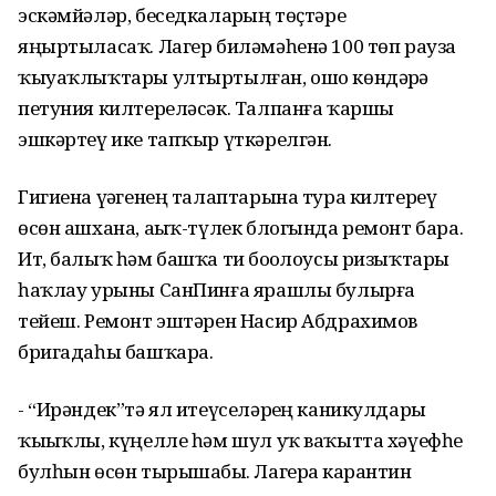
эскәмйәләр, беседкаларҙың төҫтәре
яңыртыласаҡ. Лагер биләмәһенә 100 төп рауза
ҡыуаҡлыҡтары ултыртылған, ошо көндәрҙә
петуния килтереләсәк. Талпанға ҡаршы
эшкәртеү ике тапҡыр үткәрелгән.
Гигиена үҙәгенең талаптарына тура килтереү
өсөн ашхана, аҙыҡ-түлек блогында ремонт бара.
Ит, балыҡ һәм башҡа тиҙ боҙолоусы ризыҡтарҙы
һаҡлау урыны СанПинға ярашлы булырға
тейеш. Ремонт эштәрен Насир Абдрахимов
бригадаһы башҡара.
- “Ирәндек”тә ял итеүселәрҙең каникулдары
ҡыҙыҡлы, күңелле һәм шул уҡ ваҡытта хәүефһеҙ
булһын өсөн тырышабыҙ. Лагерҙа карантин