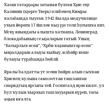
Ҡазан татарҙары затынан булған Хәҙисә еңгә
Калинин (хәҙерге Тверь) өлкәһенең Кимры
ҡалаһында тыуған. 1942 йылда медучилище
уҡып йөрөгән 17 йәшлек ҡыҙ үҙе теләп һуғышҡа китә,
Мәскәү янындағы алышта ҡатнаша, Ленинград
блокадаһының әсе ыҙаларын татый. Уның
“Батырлыҡ өсөн”, “Хәрби ҡаҙаныштар өсөн”
миҙалдарын алыуы ҡыйыу, илһөйәр кеше
булыуы тураһында һөйләй.
Яралы һалдатты ут эсенән һөйрәп алып сыҡҡан
Хәҙисәнең ҡулына самолеттан ташланған
снарядтың ярсығы тейә. Госпиталдә иҫенә килгәс, ул
һул ҡулын ҡырҡып ташлауҙарын күреп, тағы
аңын юғалта.