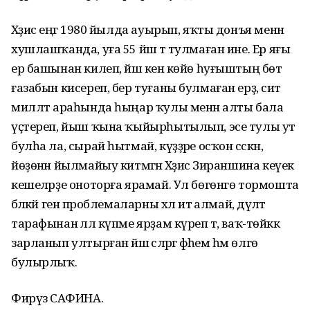
Хәҙисә еңгә 1980 йылда ауырып, яҡты донъя менән
хушлашҡанда, уға 55 йәш тә тулмаған ине. Ер яғы
ер башынан килеп, йәш кенә көйө һуғыштың бөтә
ғазабын кисереп, бер туғаны булмаған ерҙә, сит
милләт араһында һыңар ҡулы менән алты бала
үҫтереп, йыш ҡына ҡыйырһытылып, эсе тулы ут
булһа ла, сырай һытмай, күҙҙәре осҡон сәскән,
йөҙөнән йылмайыу китмәгән Хәҙисә Зираншина кеүек
кешеләрҙе оноторға ярамай. Ул бөгөнгө тормошта
бәләкәй генә проблемаларны хәл итә алмай, дәүләт
тарафынан әллә күпме ярҙам күреп тә, ваҡ-төйәккә
зарланып ултырған йәш әсәләрәгә фәһем һәм өлгө
булырлыҡ.
Фирүзә САФИНА.