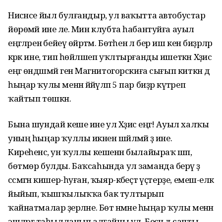
Нисәнсе йыл булғандыр, ул ваҡытта автобустар
йөрөмәй ине әле. Мин клубта һабантуйға ауыл
еңгәләренә бейеү өйрәтәм. Бөтәһенә лә бер иш кенә биҙрәләр
кәрәк ине, тип һөйләшеп уҡлтырғанды ишеткән Хәҙисә
еңгә өндәшмәй генә Магнитогорскиға сығып киткән дә
һыңар ҡулы менән йәйәүләп 5 пар биҙрә күтәреп
ҡайтып төшкән.
Бына шундай кеше ине ул Хәҙисә еңгә! Ауыл халҡы
уның һыңар ҡуллы икәнен шәйләмәй ҙә ине.
Киреһенсә, ун ҡуллы кешенән былайыраҡ шәп,
бөтмөр булды. Баҡсаһында ул заманда берәү ҙә
сәсмәгән кишер-һуған, ҡыяр-кәбеҫтә үҫтерҙе, емеш-еләк
йыйып, ҡышҡылыҡҡа бак тултырып
ҡайнатмалар әҙерләне. Бөтә нәмәне һыңар ҡулы менән
эшләргә таһылланып алғайны ул. Бесән дә сапты,