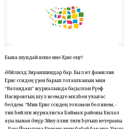
Бына шундай кеше ине Хәҙисә еңгә!
Әбйәлилдә Зираншиндар бар. Был ят фамилия
Ерәнсә сәсәндең үҙенә барып тоташҡанын мин
“Ватандаш” журналында баҫылған Рәүеф
Насировтың шул исемдәге мәҡәләһен уҡығас
белдем. “Мин Ерәнсә сәсәндең тоҡомон белә инем, -
тип һөйләгән журналисҡа Баймаҡ районы Билал
ауылынан Әнүәр Зәйнуллин тигән һуғыш ветераны.
– Беҙҙә Йомағужа Ерәнсин тигән бабай бар ине. Уның