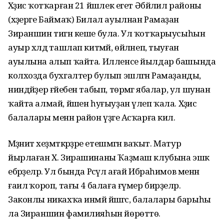
Хәҙисә ҡотҡарған 21 йәшлек егет Әбйәлил районы
(хәҙерге Баймаҡ) Билал ауылнан Рамаҙан
Зираншин тигән кеше була. Ул ҡотҡарыусыһын
ауыр хәлдә ташлап китмәй, өйләнеп, тыуған
ауылына алып ҡайта. Илленсе йылдар башында
колхозда бухгалтер булып эшләгән Рамаҙанды,
ниндәйҙер ғәйебен табып, төрмәгә ябалар, ул шунан
ҡайта алмай, йәшен һуғыуҙан үлеп ҡала. Хәҙисә
балалары менән район үҙәге Асҡарға килә.
Мәҙәниәт хеҙмәткәрҙәре етешмәгән ваҡыт. Матур
йырлаған Х. Зирашинаны Ҡаҙмаш клубына эшкә
ебәрҙеләр. Ул бында Рәсүл ағай Ибраһимов менән
ғаилә ҡороп, тағы 4 балаға ғүмер бирҙеләр.
Законлы никахҡа инмәй йәшәгәс, балалары барыһы
ла Зираншин фамилияһын йөрөттө.