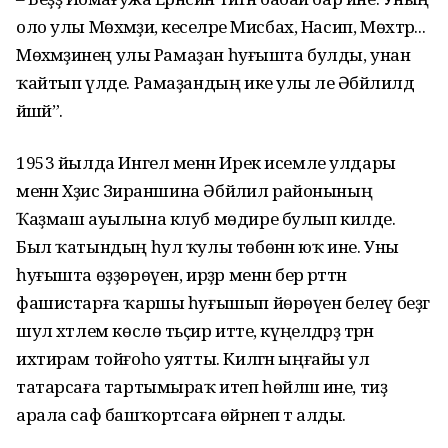
оло улы Мөхәмәҙиә, кеселәре Мисбах, Насип, Мөхтәр...
Мөхәмәҙиәнең улы Рамаҙан һуғышта булды, унан
ҡайтып үлде. Рамаҙандың ике улы әле Әбйәлилдә
йәшәй”.
1953 йылда Ингел менән Ирек исемле улдары
менән Хәҙисә Зираншина Әбйәлил районының
Ҡаҙмаш ауылына клуб мөдире булып килде.
Был ҡатындың һул ҡулы төбөнән юҡ ине. Уны
һуғышта өҙҙөрөүен, ирҙәр менән бер рәттән
фашистарға ҡаршы һуғышып йөрөүен белеү беҙгә
шул хәтлем көслө тәьҫир итте, күңелдәрҙә тәрән
ихтирам тойғоһо уятты. Килгән ыңғайы ул
татарсаға тартымыраҡ итеп һөйләшә ине, тиҙ
арала саф башҡортсаға өйрәнеп тә алды.