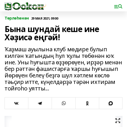
Төрлөһөнән
29 МАЯ 2021, 09:00
Бына шундай кеше ине
Хәҙисә еңгәй!
Ҡаҙмаш ауылына клуб мөдире булып
килгән ҡатындың һул ҡулы төбөнән юҡ
ине. Уны һуғышта өҙҙөрөүен, ирҙәр менән
бер рәттән фашистарға ҡаршы һуғышып
йөрөүен белеү беҙгә шул хәтлем көслө
тәьҫир итте, күңелдәрҙә тәрән ихтирам
тойғоһо уятты...