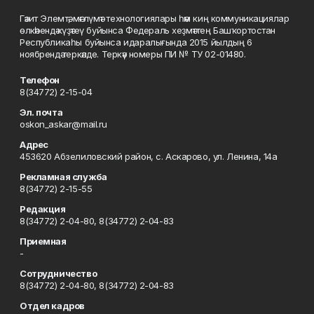
Гәзит Элемтә, мәғлүмәт технологиялары һәм киң коммуникациялар
өлкәһендә күҙәтеү буйынса Федераль хеҙмәттең Башҡортостан
Республикаһы буйынса идаралығында 2015 йылдың 6
ноябрендә теркәлде. Теркәү номеры ПИ № ТУ 02-01480.
Телефон
8(34772) 2-15-04
Эл. почта
oskon_askar@mail.ru
Адрес
453620 Абзелиловский район, с. Аскарово, ул. Ленина, 14а
Рекламная служба
8(34772) 2-15-55
Редакция
8(34772) 2-04-80, 8(34772) 2-04-83
Приемная
-
Сотрудничество
8(34772) 2-04-80, 8(34772) 2-04-83
Отдел кадров