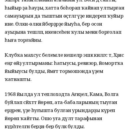
һыйыр ҙа һауҙы, хатта боһорап ҡайнап ултырған
самауырын да тыштын өҫтәлгә үҙе индереп ҡуйыр
ине. Өлкән-өлкән әйберҙәрҙе йыуһа, бер осон
ауыҙына тешләп, икенсеһен ҡулы менән борғолап
һыға торғайны.
Клубҡа махсус белемле кешеләр эшкә килгәс тә, Хәҙисә
еңгә өйҙә ултырманы: һатыусы, ревизор, йомортҡа
йыйыусы булды, йәмәғәт тормошонда әүҙем
ҡатнашты.
1968 йылда ул теплоходта Ағиҙел, Кама, Волга
буйлап сәйәхәттә йөрөп, ата-бабаларының тыуған
ерҙәрен, үҙе һуғышта булған урындарҙы күреп
йөрөп ҡайтты. Ошо уға дәүләт тарафынан
күрһәтелгән берҙән-бер бүләк булды.