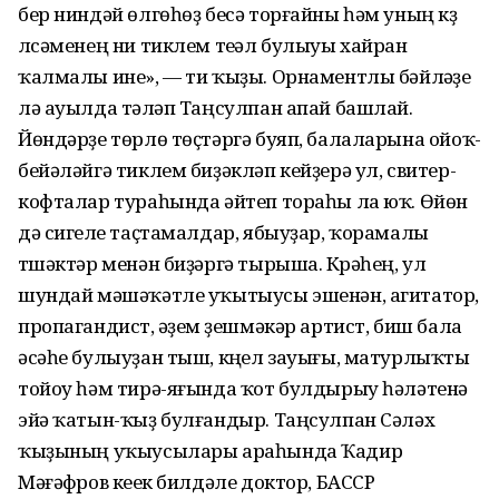
бер ниндәй өлгөһөҙ бесә торғайны һәм уның күҙ
үлсәменең ни тиклем теүәл булыуы хайран
ҡалмалы ине», — ти ҡыҙы. Орнаментлы бәйләүҙе
лә ауылда тәүләп Таңсулпан апай башлай.
Йөндәрҙе төрлө төҫтәргә буяп, балаларына ойоҡ-
бейәләйгә тиклем биҙәкләп кейҙерә ул, свитер-
кофталар тураһында әйтеп тораһы ла юҡ. Өйөн
дә сигеүле таҫтамалдар, ябыуҙар, ҡорамалы
түшәктәр менән биҙәргә тырыша. Күрәһең, ул
шундай мәшәҡәтле уҡытыусы эшенән, агитатор,
пропагандист, әүҙем үҙешмәкәр артист, биш бала
әсәһе булыуҙан тыш, күңел зауығы, матурлыҡты
тойоу һәм тирә-яғында ҡот булдырыу һәләтенә
эйә ҡатын-ҡыҙ булғандыр. Таңсулпан Сәләх
ҡыҙының уҡыусылары араһында Ҡадир
Мәғәфүров кеүек билдәле доктор, БАССР