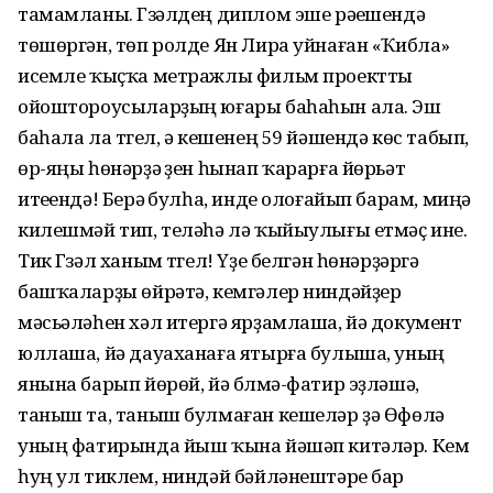
тамамланы. Гүзәлдең диплом эше рәүешендә
төшөргән, төп ролде Ян Лира уйнаған «Ҡибла»
исемле ҡыҫҡа метражлы фильм проектты
ойоштороусыларҙың юғары баһаһын ала. Эш
баһала ла түгел, ә кешенең 59 йәшендә көс табып,
өр-яңы һөнәрҙә үҙен һынап ҡарарға йөрьәт
итеүендә! Берәү булһа, инде олоғайып барам, миңә
килешмәй тип, теләһә лә ҡыйыулығы етмәҫ ине.
Тик Гүзәл ханым түгел! Үҙе белгән һөнәрҙәргә
башҡаларҙы өйрәтә, кемгәлер ниндәйҙер
мәсьәләһен хәл итергә ярҙамлаша, йә документ
юллаша, йә дауаханаға ятырға булыша, уның
янына барып йөрөй, йә бүлмә-фатир эҙләшә,
таныш та, таныш булмаған кешеләр ҙә Өфөлә
уның фатирында йыш ҡына йәшәп китәләр. Кем
һуң ул тиклем, ниндәй бәйләнештәре бар