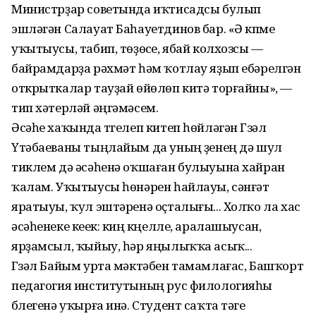
Министрҙар советында иҡтисадсы булып
эшләгән Салауат Баһауетдинов бар. «Ә күпме
уҡытыусы, табип, төҙөүсе, ябай колхозсы —
байрамдарҙа рәхмәт һәм ҡотлау яҙып ебәрелгән
открыткалар тауҙай өйөлөп китә торғайны», —
тип хәтерләй әңгәмәсем.
Әсәһе хаҡында түгелеп китеп һөйләгән Гүзәл
Үтәбаеваны тыңлайым да уның үҙенең дә шул
тиклем дә әсәһенә оҡшаған булыуына хайран
ҡалам. Уҡытыусы һөнәрен һайлауы, сәнғәт
яратыуы, ҡул эштәренә оҫталығы... Холҡо ла хас
әсәһенеке кеүек: киң күңелле, аралашыусан,
ярҙамсыл, ҡыйыу, һәр яңылыҡҡа асыҡ...
Гүзәл Байым урта мәктәбен тамамлағас, Башҡорт
педагогия институтының рус филологияһы
бүлегенә уҡырға инә. Студент саҡта тәүге