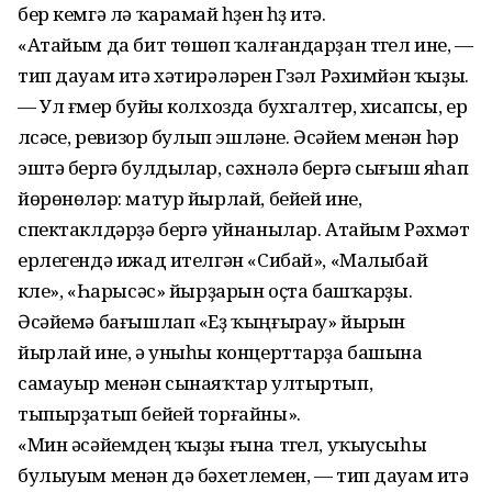
бер кемгә лә ҡарамай һүҙен һүҙ итә.
«Атайым да бит төшөп ҡалғандарҙан түгел ине, —
тип дауам итә хәтирәләрен Гүзәл Рәхимйән ҡыҙы.
— Ул ғүмер буйы колхозда бухгалтер, хисапсы, ер
үлсәүсе, ревизор булып эшләне. Әсәйем менән һәр
эштә бергә булдылар, сәхнәлә бергә сығыш яһап
йөрөнөләр: матур йырлай, бейей ине,
спектаклдәрҙә бергә уйнанылар. Атайым Рәхмәт
ерлегендә ижад ителгән «Сибай», «Малыбай
күле», «Һарысәс» йырҙарын оҫта башҡарҙы.
Әсәйемә бағышлап «Еҙ ҡыңғырау» йырын
йырлай ине, ә уныһы концерттарҙа башына
самауыр менән сынаяҡтар ултыртып,
тыпырҙатып бейей торғайны».
«Мин әсәйемдең ҡыҙы ғына түгел, уҡыусыһы
булыуым менән дә бәхетлемен, — тип дауам итә