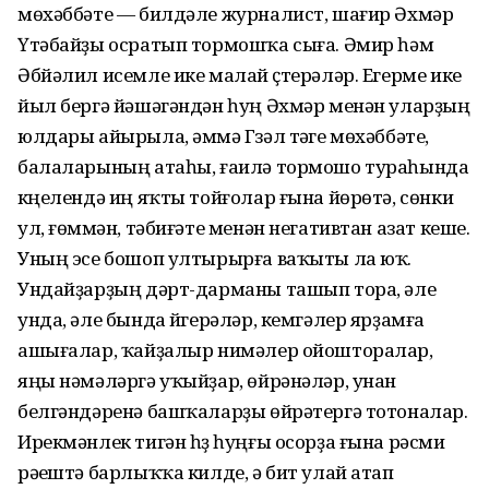
мөхәббәте — билдәле журналист, шағир Әхмәр
Үтәбайҙы осратып тормошҡа сыға. Әмир һәм
Әбйәлил исемле ике малай үҫтерәләр. Егерме ике
йыл бергә йәшәгәндән һуң Әхмәр менән уларҙың
юлдары айырыла, әммә Гүзәл тәүге мөхәббәте,
балаларының атаһы, ғаилә тормошо тураһында
күңелендә иң яҡты тойғолар ғына йөрөтә, сөнки
ул, ғөмүмән, тәбиғәте менән негативтан азат кеше.
Уның эсе бошоп ултырырға ваҡыты ла юҡ.
Ундайҙарҙың дәрт-дарманы ташып тора, әле
унда, әле бында йүгерәләр, кемгәлер ярҙамға
ашығалар, ҡайҙалыр нимәлер ойошторалар,
яңы нәмәләргә уҡыйҙар, өйрәнәләр, унан
белгәндәренә башҡаларҙы өйрәтергә тотоналар.
Ирекмәнлек тигән һүҙ һуңғы осорҙа ғына рәсми
рәүештә барлыҡҡа килде, ә бит улай атап