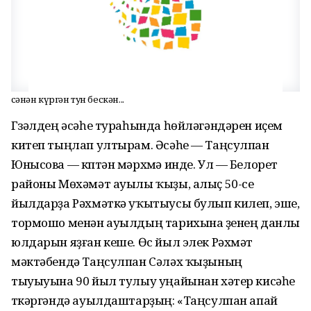
Әсәнән күргән тун бескән...
Гүзәлдең әсәһе тураһында һөйләгәндәрен иҫем
китеп тыңлап ултырам. Әсәһе — Таңсулпан
Юнысова — күптән мәрхүмә инде. Ул — Белорет
районы Мөхәмәт ауылы ҡыҙы, алыҫ 50-се
йылдарҙа Рәхмәткә уҡытыусы булып килеп, эше,
тормошо менән ауылдың тарихына үҙенең данлы
юлдарын яҙған кеше. Өс йыл элек Рәхмәт
мәктәбендә Таңсулпан Сәләх ҡыҙының
тыуыуына 90 йыл тулыу уңайынан хәтер кисәһе
үткәргәндә ауылдаштарҙың: «Таңсулпан апай