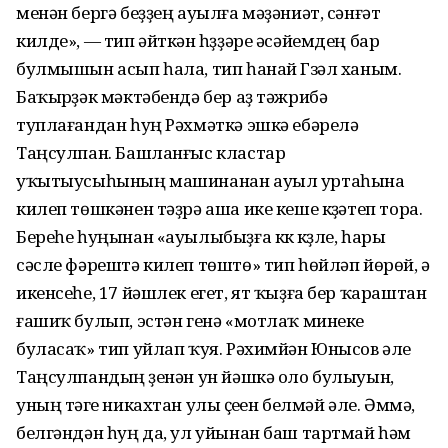
менән бергә беҙҙең ауылға мәҙәниәт, сәнғәт
килде», — тип әйткән һүҙҙәре әсәйемдең бар
булмышын асып һала, тип һанай Гүзәл ханым.
Баҡырүҙәк мәктәбендә бер аҙ тәжрибә
туплағандан һуң Рәхмәткә эшкә ебәрелә
Таңсулпан. Башланғыс кластар
уҡытыусыһының машинанан ауыл уртаһына
килеп төшкәнен тәҙрә аша ике кеше күҙәтеп тора.
Береһе һуңынан «ауылыбыҙға күк күҙле, һары
сәсле фәрештә килеп төштө» тип һөйләп йөрөй, ә
икенсеһе, 17 йәшлек егет, ят ҡыҙға бер ҡараштан
ғашиҡ булып, эстән генә «мотлаҡ минеке
буласаҡ» тип уйлап ҡуя. Рәхимйән Юнысов әле
Таңсулпандың үҙенән ун йәшкә оло булыуын,
уның тәүге никахтан улы үҫеүен белмәй әле. Әммә,
белгәндән һуң да, ул уйынан баш тартмай һәм