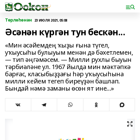
Төрлөһөнән
23 ИЮЛЯ 2021, 05:08
Әсәнән күргән тун бескән...
«Мин әсәйемдең ҡыҙы ғына түгел,
уҡыусыһы булыуым менән дә бәхетлемен,
— тип әңгәмәсем. — Милли рухлы быуын
тәрбиәләне ул. 1967 йылда мин мәктәпкә
барғас, класыбыҙҙағы һәр уҡыусыһына
милли кейем тегеп биреүҙән башлап.
Бындай нәмә заманы өсөн ят ине...»