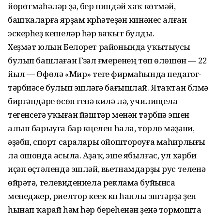
йөрөтмәһәләр ҙә, бер ниндәй хаҡ көтмәй,
башҡаларға ярҙам күрһәтеүҙән кинәнес алған
эскерһеҙ кешеләр һәр ваҡыт булды.
Хеҙмәт юлын Белорет районында уҡытыусы
булып башлаған Гүзәл ғүмеренең төп өлөшөн — 22
йыл — Өфөлә «Мир» тегеү фирмаһында педагог-
тәрбиәсе булып эшләүгә бағышлай. Ятаҡтан бүлмә
биргәндәре өсөн генә килә лә, училищела
тегенсегә уҡыған йәштәр менән тәрбиә эшен
алып барыуға бар күңелен һала, төрлө мәҙәни,
әҙәби, спорт саралары ойоштороуға маһирлығы
ла ошонда асыла. Аҙаҡ, эше ябылғас, ул хәрби
иҫәп өҫтәлендә эшләй, вьетнамдарҙы рус теленә
өйрәтә, телевидениела реклама буйынса
менеджер, риелтор кеүек күп һанлы эштәрҙә үҙен
һынап ҡарай һәм һәр береһенән үҙенә тормошта