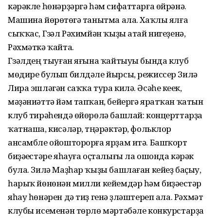
кәрәкле һөнәрҙәргә һәм сифаттарға өйрәнә.
Машина йөрөтөүгә танытма ала. Хаҡлы ялға
сыҡҡас, Гүзәл Рәхимйән ҡыҙы атай нигеҙенә,
Рәхмәткә ҡайта.
Гүзәлдең тыуған яғына ҡайтыуы бында клуб
мөдире булып билдәле йырсы, режиссер Зилә
Лира эшләгән саҡҡа тура килә. Әсәһе кеүек,
мәҙәниәттә йәм тапҡан, бейергә яратҡан ҡатын
клуб тирәһендә өйөрөлә башлай: концерттарҙа
ҡатнаша, кисәләр, түңәрәктәр, фольклор
ансамбле ойошторорға ярҙам итә. Башҡорт
биҙәүестәре яһауға оҫталығы ла ошонда кәрәк
була. Зилә Маҙһар ҡыҙы башлаған кейеҙ баҫыу,
һарыҡ йөнөнән милли кейемдәр һәм биҙәүестәр
яһау һөнәрен дә тиҙ генә үҙләштереп ала. Рәхмәт
клубы исеменән төрлө мәртәбәле конкурстарҙа