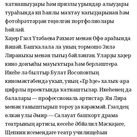
ҡатнашыуҙары һәм призлы урындар алыуҙары
тураһында күп һанлы маҡтау ҡағыҙҙарынан һәм
фотоһүрәттәрҙән төҙөлгән портфолиолары
һөйләй.
Хәҙер Гүзәл Үтәбаева Рәхмәт менән Өфө араһында
йәшәй. Башҡалала ла уның тормошо Зилә
Лираныҡы менән тығыҙ бәйләнгән. Уларҙы хәҙер
кино донъяһы мауыҡтыра һәм берләштерә.
Икеһе лә былтыр Булат Йосоповтың
киномәктәбендә уҡып, уның «Ер һүҙе» халыҡ-ара
цифрлы проектында ҡатнаштылар. Икеһенең дә
балалары — профессиональ артистар. Ян Лира
менән таныштырып тороу ҙа кәрәкмәй. Гүзәлдең
өлкән улы Әмир — Салауат башҡорт драма
театрының артисы, кесеһе Әбйәлил Мәскәүҙәге,
Щепкин исемендәге театр училищеһын