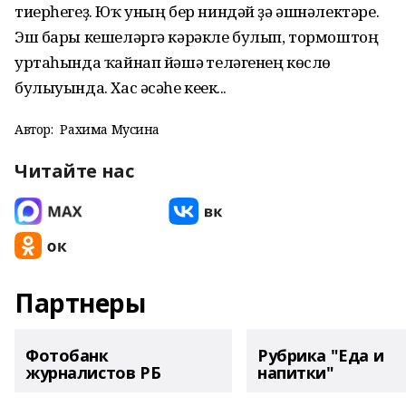
тиерһегеҙ. Юҡ уның бер ниндәй ҙә әшнәлектәре.
Эш бары кешеләргә кәрәкле булып, тормоштоң
уртаһында ҡайнап йәшәү теләгенең көслө
булыуында. Хас әсәһе кеүек...
Автор:
Рахима Мусина
Читайте нас
Партнеры
Фотобанк
Рубрика "Еда и
журналистов РБ
напитки"