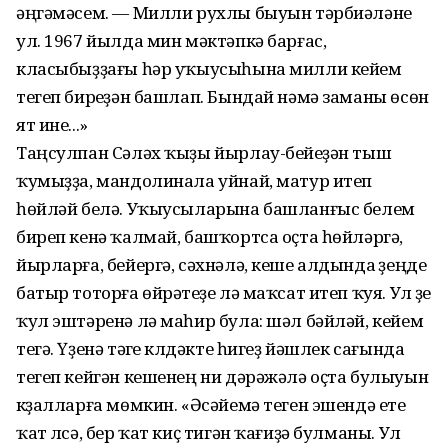
әңгәмәсем. — Милли рухлы быуын тәрбиәләне
ул. 1967 йылда мин мәктәпкә барғас,
класыбыҙҙағы һәр уҡыусыһына милли кейем
тегеп биреүҙән башлап. Бындай нәмә заманы өсөн
ят ине...»
Таңсулпан Сәләх ҡыҙы йырлау-бейеүҙән тыш
ҡумыҙҙа, мандолинала уйнай, матур итеп
һөйләй белә. Уҡыусыларына башланғыс белем
биреп кенә ҡалмай, башҡортса оҫта һөйләргә,
йырларға, бейергә, сәхнәлә, кеше алдында үҙеңде
батыр тоторға өйрәтеүҙе лә маҡсат итеп ҡуя. Ул үҙе
ҡул эштәренә лә маһир була: шәл бәйләй, кейем
тегә. Үҙенә тәүге күлдәкте һигеҙ йәшлек сағында
тегеп кейгән кешенең ни дәрәжәлә оҫта булыуын
күҙалларға мөмкин. «Әсәйемә теген эшендә ете
ҡат үлсә, бер ҡат киҫ тигән ҡағиҙә булманы. Ул