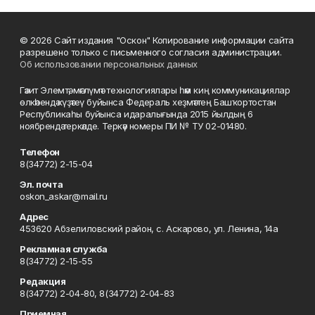
© 2026 Сайт издания "Оскон" Копирование информации сайта
разрешено только с письменного согласия администрации.
Об использовании персональных данных
Гәзит Элемтә, мәғлүмәт технологиялары һәм киң коммуникациялар
өлкәһендә күҙәтеү буйынса Федераль хеҙмәттең Башҡортостан
Республикаһы буйынса идаралығында 2015 йылдың 6
ноябрендә теркәлде. Теркәү номеры ПИ № ТУ 02-01480.
Телефон
8(34772) 2-15-04
Эл. почта
oskon_askar@mail.ru
Адрес
453620 Абзелиловский район, с. Аскарово, ул. Ленина, 14а
Рекламная служба
8(34772) 2-15-55
Редакция
8(34772) 2-04-80, 8(34772) 2-04-83
Приемная