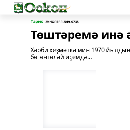
Тарих
29 НОЯБРЯ 2019, 07:35
Төштәремә инә ә
Хәрби хеҙмәткә мин 1970 йылды
бөгөнгөләй иҫемдә...