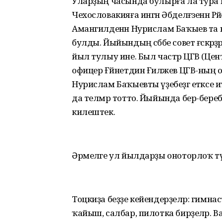
Уларҙың часында булырға ла тура к
Чехословакияға ингән Әбделғәзенән Рә
Амангилденән Нурислам Баҡыев та к
булды. Йыйындың сәбәбе совет ғәскәрҙ
йыл тулыу ине. Был частәр ЦГВ (Це
офицер Ғәйнетдин Ғиләжев ЦГВ-ның 
Нурислам Баҡыевты үҙебеҙгә етәксе и
да телмәр тотто. Йыйында бер-беребе
килештек.
Әрмеләге ул йылдарҙы оноторлоҡ түгел
Тоцкиҙа беҙҙе кейендерҙеләр: гимна
ҡайыш, салбар, пилотка бирҙеләр. Ваг