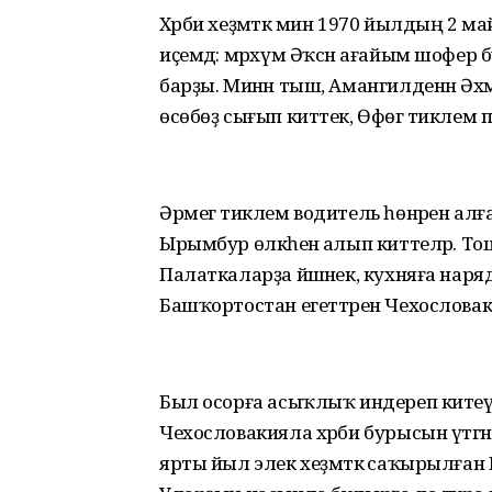
Хәрби хеҙмәткә мин 1970 йылдың 2 
иҫемдә: мәрхүм Әҡсән ағайым шофер 
барҙы. Минән тыш, Амангилденән Әхм
өсөбөҙ сығып киттек, Өфөгә тиклем п
Әрмегә тиклем водитель һөнәрен алғ
Ырымбур өлкәһенә алып киттеләр. Т
Палаткаларҙа йәшәнек, кухняға нар
Башҡортостан егеттәрен Чехословак
Был осорға асыҡлыҡ индереп китеү к
Чехословакияла хәрби бурысын үтәгә
ярты йыл элек хеҙмәткә саҡырылған