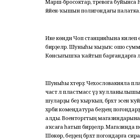
Марш-бросоктар, тревога буйынса һи
йәйен-ҡышын полигондағы палаткал
Ике көндән Чоп станцияһына килеп ет
бирҙеләр. Шуныһы ҡыҙыҡ: ошо сумм
Көнсығышҡа ҡайтып барғандарға ла
Шуныһы хәтерҙә: Чехословакияла плас
частә лә пластмасс үҙ ҡулланылышы
шуларҙы беҙ ҡырҡып, бәрхәт эсенә ҡу
хәрби комендатура беҙҙең погонда
алды. Военторгтың магазиндарынан
аҡсаға һатып бирҙеләр. Магазинда п
Шөкөр, беҙҙең бәрхәт погондарға сир