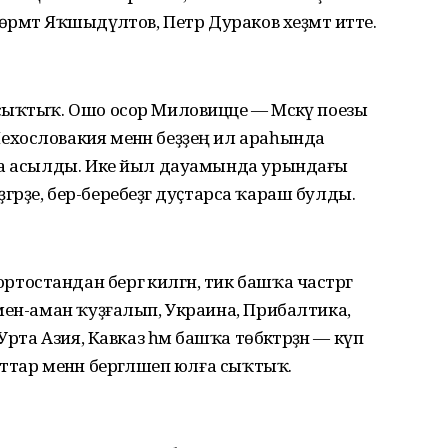
мәт Яҡшыдәүләтов, Петр Дураков хеҙмәт итте.
сыҡтыҡ. Ошо осор Миловицце — Мәскәү поезы
хословакия менән беҙҙең ил араһында
да асылды. Ике йыл дауамында урындағы
үҙгәрҙе, бер-беребеҙгә дуҫтарса ҡараш булды.
стандан бергә килгән, тик башҡа частәргә
мен-аман ҡуҙғалып, Украина, Прибалтика,
рта Азия, Кавказ һәм башҡа төбәктәрҙән — күп
тар менән бергәләшеп юлға сыҡтыҡ.