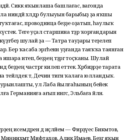
ндәй. Сиккә яҡынлаша башлағас, вагонда
 ниндәй хәлдәр булыуын барыбыҙ ҙа яҡшы
уҡтағас, проводница беҙҙе оҙатып, һаулыҡ
 күстек. Теге уҫал старшина тәҙрә ҡорғандарын
күҙәтәбеҙ шулай ҙа — Татра тауҙары теҙелеп
р. Бер ҡасаба эргәһенән уҙғанда таяҡҡа таянған
ишара итеп, беҙҙең тәҙрәгә тоҫҡаны. Шулай
ә беҙҙең частәргә килеп еттек. Хәрбиҙәрҙе тарата
ейәлдек тә, Дечин тигән ҡалаға юлландыҡ.
а урынлашты, ул Лаба йылғаһының бейек
ға Германияға ағып ингәс, Эльбаға әйләнә.
ҙең исемдәрен дә иҫләйем — Фирҙәүес Бикмәтов,
в, Миңниәхмәт Мифтахов, Алик Имаев. Беҙгә яҡын