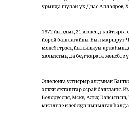
урында шулай уҡ Диас Аллаяров, Хөр
1972 йылдың 21 июнендә ҡайтырға 
йөрөй башлағайны. Был маршрут Че
мөнәсәбәттәрҙең йылыныуы арҡаһын
халыҡтың да беҙгә ҡарата мөнәсәбәте 
Эшелонға ултырыр алдынан Башҡорто
эләккән яҡташтар осрай башланы. И
Белоруссия, Мәскәү, Алыҫ Көнсығыш, У
милләтле илебеҙҙән йыйылған һалдат