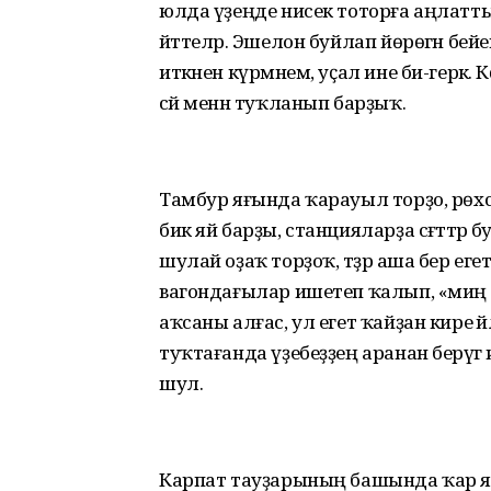
юлда үҙеңде нисек тоторға аңлатт
әйттеләр. Эшелон буйлап йөрөгән бейек
иткәнен күрмәнем, уҫал ине би-герәк. 
сәй менән туҡланып барҙыҡ.
Тамбур яғында ҡарауыл торҙо, рөхс
бик яй барҙы, станцияларҙа сәғәттәр
шулай оҙаҡ торҙоҡ, тәҙрә аша бер ег
вагондағылар ишетеп ҡалып, «миңә л
аҡсаны алғас, ул егет ҡайҙан кире 
туҡтағанда үҙебеҙҙең аранан берәүгә
шул.
Карпат тауҙарының башында ҡар ята.