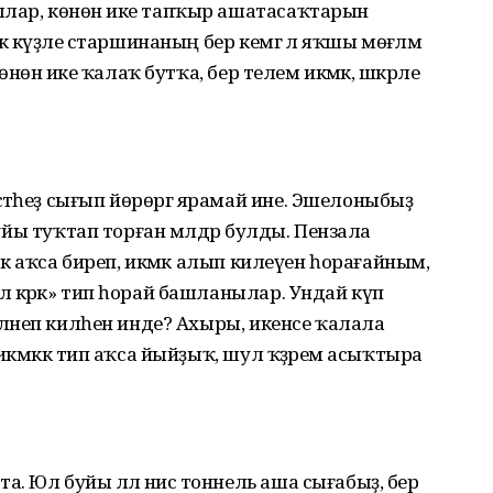
ылар, көнөнә ике тапҡыр ашатасаҡтарын
 кәүҙәле старшинаның бер кемгә лә яҡшы мөғәләмә
Көнөнә ике ҡалаҡ бутҡа, бер телем икмәк, шәкәрле
әтһеҙ сығып йөрөргә ярамай ине. Эшелоныбыҙ
 буйы туҡтап торған мәлдәр булды. Пензала
еткә аҡса биреп, икмәк алып килеүен һорағайным,
ә кәрәк» тип һорай башланылар. Ундай күп
әйләнеп килһен инде? Ахыры, икенсе ҡалала
 икмәккә тип аҡса йыйҙыҡ, шул ҡәҙәрем асыҡтыра
 Юл буйы әллә нисә тоннель аша сығабыҙ, бер