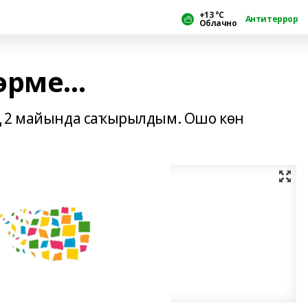
+13 °С
Антитеррор
Облачно
рме...
ң 2 майында саҡырылдым. Ошо көн