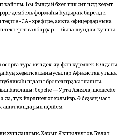
 ҡайтты. Һәм бындай бәхет тик сит илдә хеҙмәт
скәрҙәргә дембель формаһы һуңыраҡ бирелде.
өҫтәге «СА» хәрефтәре, аяҡта офицерҙар ғына
еп тектергән салбарҙар — бына шундай ҡупшы
 осорға тура килдек, яу-фәлән күрмәнек. Юлдағы
 Беҙҙән һуң хеҙмәткә алыныусылар Афғанстан утына
Республикаһындағы бәрелештәрҙә ҡатнашты.
ын һаҡланы: береһе — Урта Азияла, икенсеһе
а, туҡ йөрөгәнен хәтерләмәйҙәр. Ә беҙҙең частә
 ашатҡандарын иҫләйем.
менән хушлаштыҡ. Хөрмәт Яҡшыдәүләтов, Булат