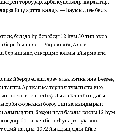
кереп тороуҙар, хәрби күнекмәләр, нарядтар,
арҙа йәшәү артта ҡалды — һаумы, дембель!
тек, бында һәр беребеҙгә 12 һум 50 тин аҡса
а барыһына ла — Украинаға, Алыҫ
 бер иш ине, еткерәңме-юҡмы айырма юҡ.
тик әйберҙәр етештереү алға киткән ине. Беҙҙең
н тапты. Артҡан материал туҙып ята ине,
йып, погон итеп тегәбеҙ. Львов ҡалаһындағы
рҙы хәрби форманы боҙоу тип ысҡындырып
 алығыҙ тип, беҙҙең шул барлы-юҡлы 12 һум
огондар бөткәс кенә был «һунар» туҡтаны.
ат етмәй ҡалды. 1972 йылдың яҙғы-йәйге