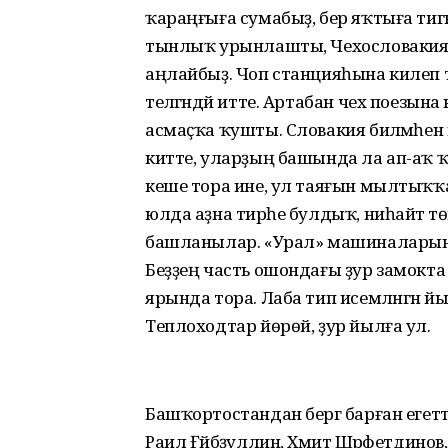
ҡараңғыға сумабыҙ, бер яҡтыға тигә
тынлыҡ урынлашты, Чехословакияла
аңлайбыҙ. Чоп станцияһына килеп т
теләгәндәй итте. Артабан чех поезына
асмаҫҡа ҡушты. Словакия биләмәһен 
китте, уларҙың башында ла ап-аҡ ҡа
кеше тора ине, ул таяғын мылтыҡҡа 
юлда аҙна тирәһе булдыҡ, ниһайәт төнд
башланылар. «Урал» машиналарына т
Беҙҙең часть ошондағы ҙур замокт
ярында тора. Лаба тип исемләнгән йыл
Теплоходтар йөрөй, ҙур йылға ул.
Башҡортостандан бергә барған егеттәр
Раил Ғәйбәҙуллин, Хәмит Шәрәфетдино