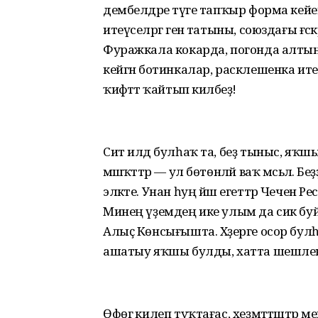
дембелдәре тәүге тапҡыр форма кейеп
итеүселәргә генә татыны, союздағы ғә
Фуражкала кокарда, погонда алтын т
кейгән ботинкалар, расклешенка ит
ҡиәфәттә ҡайтып киләбеҙ!
Сит илдә булһаҡ та, беҙ тыныс, яҡшы
мәшәҡәттәр — ул бөтөнләй ваҡ мәсьәлә.
эләкте. Унан һуң йәш егеттәр Чечен 
Минең үҙемдең ике улым да сик буй
Алыҫ Көнсығышта. Хәҙерге осор булһа л
ашатыу яҡшы булды, хатта шешлек
Өфөгә килеп туҡтағас, хеҙмәттәштәр 