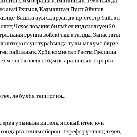
илгәйне, әммә осраша алмағайныҡ. 1968 йылда
йес ағай Рәхимов, Ҡаҙмаштан Дәүләт Әйүпов,
илде. Башҡа ауылдарҙан да ир-егеттәр байтаҡ
әренең Чехословакия биләмәһенә индерелеүенә 50
нтральная группа войск) тип аталды. Запастағы
ойошторолоуы тураһында тулы мәғлүмәт бирҙе.
теп һайланыҡ. Хәрби комиссар Рөстәм Ғәҙелшин
ҙ менән бәйләнеште өҙмәҫкә, аралашып торорға
, әле булһа төштәргә инә...
стерка урынына китель, яловый итек, күн
ондарға тейәлмәҫ борон П хәрефе рәүешендә теҙеп,