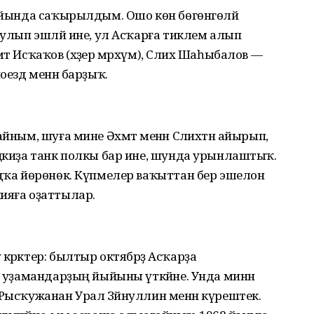
майында саҡырылдым. Ошо көн бөгөнгөләй
булып эшләй ине, ул Асҡарға тиклем алып
әт Исҡаҡов (хәҙер мәрхүм), Сәлих Шаһыбалов —
оезд менән барҙыҡ.
айным, шуға мине Әхмәт менән Сәлихтән айырып,
оцкиҙа танк полкы бар ине, шунда урынлаштыҡ.
ядҡа йөрөнөк. Күпмелер ваҡыттан бер эшелон
ияға оҙаттылар.
әрәктер: былтыр октябрҙә Асҡарҙа
н уҙамандарҙың йыйыны үткәйне. Унда минән
 Рысҡужанан Урал Зәйнуллин менән күрештек.