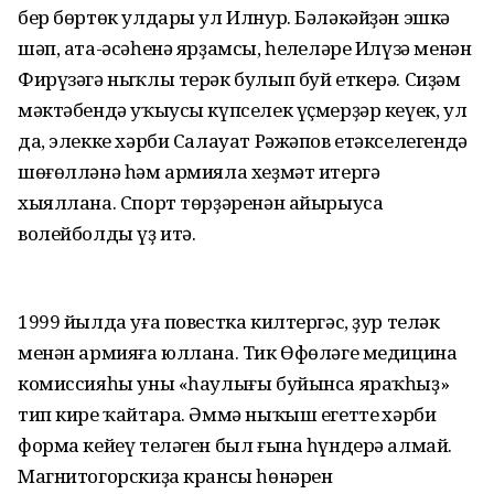
бер бөртөк улдары ул Илнур. Бәләкәйҙән эшкә
шәп, ата-әсәһенә ярҙамсы, һеңлеләре Илүзә менән
Фирүзәгә ныҡлы терәк булып буй еткерә. Сиҙәм
мәктәбендә уҡыусы күпселек үҫмерҙәр кеүек, ул
да, элекке хәрби Салауат Рәжәпов етәкселегендә
шөғөлләнә һәм армияла хеҙмәт итергә
хыяллана. Спорт төрҙәренән айырыуса
волейболды үҙ итә.
1999 йылда уға повестка килтергәс, ҙур теләк
менән армияға юллана. Тик Өфөләге медицина
комиссияһы уны «һаулығы буйынса яраҡһыҙ»
тип кире ҡайтара. Әммә ныҡыш егеттең хәрби
форма кейеү теләген был ғына һүндерә алмай.
Магнитогорскиҙа крансы һөнәрен