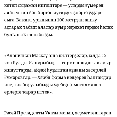
көтөп сыҙамай иптәштәре — уларҙың ғүмерен
аяйым тип йән биргән яугирҙе эҙләргә үҙҙәре
сыға. Ваҡиға урынынан 100 метрҙан ашыу
аҫтараҡ табып алалар ауыр йәрәхәттәрҙән һәләк
булған яҡташыбыҙҙы.
«Аланиянан Мәскәү аша килтерҙеләр, юлда 12
көн булды Илнурыбыҙ, — тормошондағы иң ауыр
минуттарҙы, айҙай һуҙылған аҙнаны хәтерләй
Ғүмәровтар. — Хәрби форма кейҙереп һалғандар
ине, тик беҙ улыбыҙҙы үҙебеҙсә, мосолманса
ерләргә ҡарар иттек».
Рәсәй Президенты Указы менән, хеҙмәттәштәрен