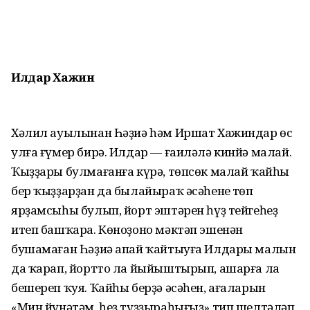
Илдар Хажин
Хәлил ауылынан Һәҙиә һәм Иршат Хажиндар өс
улға ғүмер бирә. Илдар — ғаиләлә кинйә малай.
Ҡыҙҙары булмағанға күрә, төпсөк малай ҡайһы
бер ҡыҙҙарҙан да былайыраҡ әсәһенең төп
ярҙамсыһы булып, йорт эштәрен һүҙ тейгеһеҙ
итеп башҡара. Көноҙоно мәктәп эшенән
бушамаған Һәҙиә апай ҡайтыуға Илдары малын
да ҡарап, йортто ла йыйыштырып, ашарға ла
бешереп ҡуя. Ҡайһы берҙә әсәһен, ағаларын
«Мин йүнәтәм, һеҙ туҙҙыраһығыҙ» тип шелтәләп