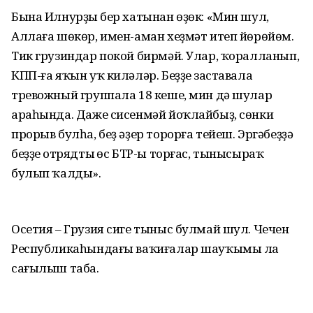
Бына Илнурҙың бер хатынан өҙөк: «Мин шул,
Аллаға шөкөр, имен-аман хеҙмәт итеп йөрөйөм.
Тик грузиндар покой бирмәй. Улар, ҡоралланып,
КПП-ға яҡын уҡ киләләр. Беҙҙең заставала
тревожный группала 18 кеше, мин дә шулар
араһында. Даже сисенмәй йоҡлайбыҙ, сөнки
прорыв булһа, беҙ әҙер торорға тейеш. Эргәбеҙҙә
беҙҙең отрядтың өс БТР-ы торғас, тынысыраҡ
булып ҡалды».
Осетия – Грузия сиге тыныс булмай шул. Чечен
Республикаһындағы ваҡиғалар шауҡымы ла
сағылыш таба.