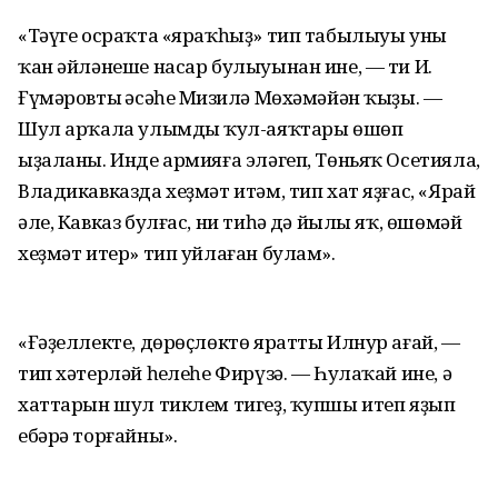
«Тәүге осраҡта «яраҡһыҙ» тип табылыуы уның
ҡан әйләнеше насар булыуынан ине, — ти И.
Ғүмәровтың әсәһе Миңзилә Мөхәмәйән ҡыҙы. —
Шул арҡала улымдың ҡул-аяҡтары өшөп
ыҙаланы. Инде армияға эләгеп, Төньяҡ Осетияла,
Владикавказда хеҙмәт итәм, тип хат яҙғас, «Ярай
әле, Кавказ булғас, ни тиһәң дә йылы яҡ, өшөмәй
хеҙмәт итер» тип уйлаған булам».
«Ғәҙеллекте, дөрөҫлөктө яратты Илнур ағай, —
тип хәтерләй һеңлеһе Фирүзә. — Һулаҡай ине, ә
хаттарын шул тиклем тигеҙ, ҡупшы итеп яҙып
ебәрә торғайны».