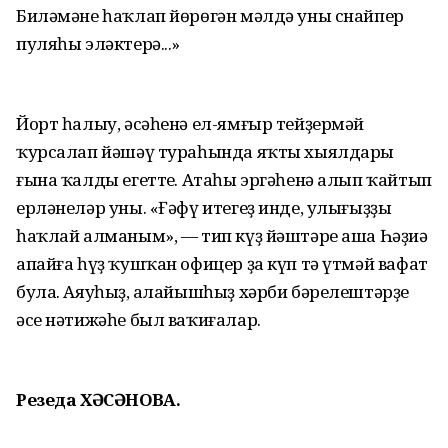
Биләмәне һаҡлап йөрөгән мәлдә уны снайпер
пуляһы эләктерә...»
Йорт һалыу, әсәһенә ел-ямғыр тейҙермәй
ҡурсалап йәшәү тураһында яҡты хыялдары
ғына ҡалды егеттең. Атаһы эргәһенә алып ҡайтып
ерләнеләр уны. «Ғәфү итегеҙ инде, улығыҙҙы
һаҡлай алманым», — тип күҙ йәштәре аша Һәҙиә
апайға һүҙ ҡушҡан офицер ҙа күп тә үтмәй вафат
була. Аяуһыҙ, аңлайышһыҙ хәрби бәрелештәрҙең
әсе нәтижәһе был ваҡиғалар.
Резеда ХӘСӘНОВА.