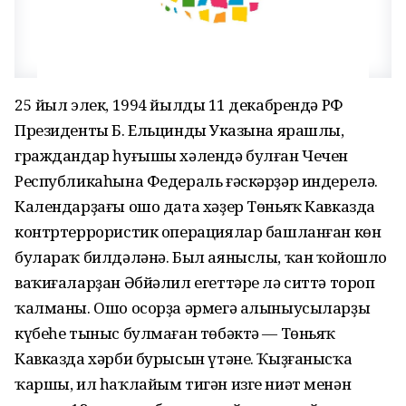
25 йыл элек, 1994 йылдың 11 декабрендә РФ
Президенты Б. Ельциндың Указына ярашлы,
граждандар һуғышы хәлендә булған Чечен
Республикаһына Федераль ғәскәрҙәр индерелә.
Календарҙағы ошо дата хәҙер Төньяҡ Кавказда
контртеррористик операциялар башланған көн
булараҡ билдәләнә. Был аяныслы, ҡан ҡойошло
ваҡиғаларҙан Әбйәлил егеттәре лә ситтә тороп
ҡалманы. Ошо осорҙа әрмегә алыныусыларҙың
күбеһе тыныс булмаған төбәктә — Төньяҡ
Кавказда хәрби бурысын үтәне. Ҡыҙғанысҡа
ҡаршы, ил һаҡлайым тигән изге ниәт менән