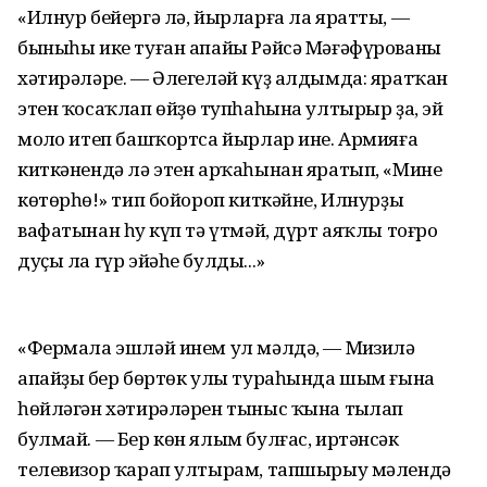
«Илнур бейергә лә, йырларға ла яратты, —
быныһы ике туған апайы Рәйсә Мәғәфүрованың
хәтирәләре. — Әлегеләй күҙ алдымда: яратҡан
этен ҡосаҡлап өйҙөң тупһаһына ултырыр ҙа, эй
моңло итеп башҡортса йырлар ине. Армияға
киткәнендә лә этен арҡаһынан яратып, «Мине
көтөрһөң!» тип бойороп киткәйне, Илнурҙың
вафатынан һуң күп тә үтмәй, дүрт аяҡлы тоғро
дуҫы ла гүр эйәһе булды...»
«Фермала эшләй инем ул мәлдә, — Миңзилә
апайҙың бер бөртөк улы тураһында шым ғына
һөйләгән хәтирәләрен тыныс ҡына тыңлап
булмай. — Бер көн ялым булғас, иртәнсәк
телевизор ҡарап ултырам, тапшырыу мәлендә