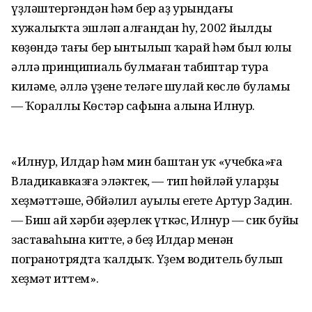
үҙләштергәндән һәм бер аҙ урындағы
хужалыҡта эшләп алғандан һуң, 2002 йылдың
көҙөндә тағы бер ынтылып ҡарай һәм был юлы
әллә принципиаль булмаған табиптар тура
киләме, әллә үҙенең теләге шулай көслө буламы
— Ҡораллы Көстәр сафына алына Илнур.
«Илнур, Илдар һәм мин баштан уҡ «учебка»ға
Владикавказға эләктек, — тип һөйләй уларҙың
хеҙмәттәше, Әбйәлил ауылы егете Артур Задин.
— Биш ай хәрби әҙерлек үткәс, Илнур — сик буйы
заставаһына китте, ә беҙ Илдар менән
погранотрядта ҡалдыҡ. Үҙем водитель булып
хеҙмәт иттем».