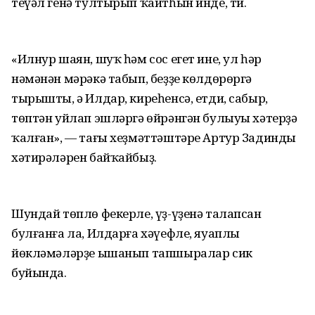
теүәл генә тултырып ҡайтһын инде, ти.
«Илнур шаян, шуҡ һәм сос егет ине, ул һәр
нәмәнән мәрәкә табып, беҙҙе көлдөрөргә
тырышты, ә Илдар, киреһенсә, етди, сабыр,
төптән уйлап эшләргә өйрәнгән булыуы хәтерҙә
ҡалған», — тағы хеҙмәттәштәре Артур Задиндың
хәтирәләрен байҡайбыҙ.
Шундай төплө фекерле, үҙ-үҙенә талапсан
булғанға ла, Илдарға хәүефле, яуаплы
йөкләмәләрҙе ышанып тапшыралар сик
буйында.