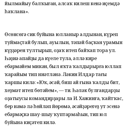
йылмайыу балҡыған, алсаҡ килеш кенә иҫемдә
һаҡлана».
Өсөнсөгә сик буйына юлланыр алдынан, күреп
туймаҫтай булып, ауылын, тәпәй баҫҡан урамын
күҙҙәрен тултырып, оҙаҡ итеп байҡап тора ул.
Һәҙиә апайҙың да күңеле тула, әллә кире
ебәрмәйем микән, был яҡта ҡалдырырға юллап
ҡарайым тип ниәтләнә. Ләкин Илдар тағы
ҡаршы килә: «Юҡ, әсәй, биш ай ғына ҡалды бит,
хеҙмәт итеп бөтәйем», — ти. Һәләк булғандарҙы
оҙатыусы командирҙары ла И. Хажинға, ҡайтҡас,
бер нәмә лә һөйләп йөрөмә, әсәйҙәрегеҙ ут эсенә
ебәрмәҫкә шау-шыу ҡуптармаһын, тип юл
буйына киҫәтеп килә.