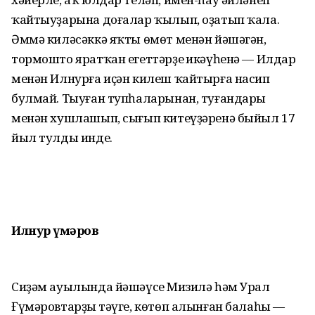
ҡайтыуҙарына доғалар ҡылып, оҙатып ҡала.
Әммә киләсәккә яҡты өмөт менән йәшәгән,
тормошто яратҡан егеттәрҙең икәүһенә — Илдар
менән Илнурға иҫән килеш ҡайтырға насип
булмай. Тыуған тупһаларынан, туғандары
менән хушлашып, сығып китеүҙәренә быйыл 17
йыл тулды инде.
Илнур Ғүмәров
Сиҙәм ауылында йәшәүсе Миңзилә һәм Урал
Ғүмәровтарҙың тәүге, көтөп алынған балаһы —