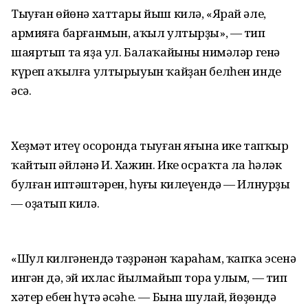
Тыуған өйөнә хаттары йыш килә, «Ярай әле,
армияға барғанмын, аҡыл ултырҙы», — тип
шаяртып та яҙа ул. Балаҡайының нимәләр генә
күреп аҡылға ултырыуын ҡайҙан белһен инде
әсә.
Хеҙмәт итеү осоронда тыуған яғына ике тапҡыр
ҡайтып әйләнә И. Хажин. Ике осраҡта ла һәләк
булған иптәштәрен, һуңғы килеүендә — Илнурҙы
— оҙатып килә.
«Шул килгәнендә тәҙрәнән ҡараһам, ҡапҡа эсенә
ингән дә, эй ихлас йылмайып тора улым, — тип
хәтер ебен һүтә әсәһе. — Бына шулай, йөҙөндә