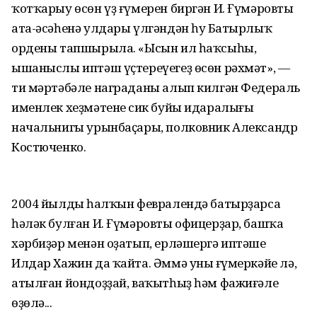
ҡотҡарыу өсөн үҙ ғүмерен биргән И. Ғүмәровтың
ата-әсәһенә улдары үлгәндән һуң Батырлыҡ
ордены тапшырыла. «Ысын ил һаҡсыһы,
ышаныслы иптәш үҫтереүегеҙ өсөн рәхмәт», —
ти мәртәбәле награданы алып килгән Федераль
именлек хеҙмәтенең сик буйы идаралығы
начальнигы урынбаҫары, полковник Александр
Костюченко.
2004 йылдың һалҡын февралендә батырҙарса
һәләк булған И. Ғүмәровты офицерҙар, башҡа
хәрбиҙәр менән оҙатып, ерләшергә иптәше
Илдар Хажин да ҡайта. Әммә уның ғүмеркәйе лә,
атылған йондоҙҙай, ваҡытһыҙ һәм фажиғәле
өҙөлә...