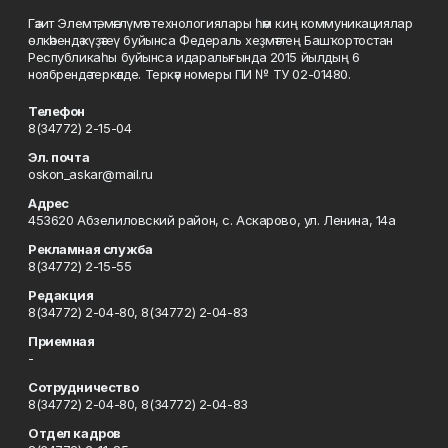
Гәзит Элемтә, мәғлүмәт технологиялары һәм киң коммуникациялар
өлкәһендә күҙәтеү буйынса Федераль хеҙмәттең Башҡортостан
Республикаһы буйынса идаралығында 2015 йылдың 6
ноябрендә теркәлде. Теркәү номеры ПИ № ТУ 02-01480.
Телефон
8(34772) 2-15-04
Эл. почта
oskon_askar@mail.ru
Адрес
453620 Абзелиловский район, с. Аскарово, ул. Ленина, 14а
Рекламная служба
8(34772) 2-15-55
Редакция
8(34772) 2-04-80, 8(34772) 2-04-83
Приемная
-
Сотрудничество
8(34772) 2-04-80, 8(34772) 2-04-83
Отдел кадров