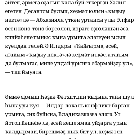
әйтеп, әрмегә оҙатып ҡала буй еткергән Хәлил
егетен. Десантсы булып, хеҙмәт юлын «ҡыҙыу
нөктә»лә — Абхазияла үткән уртансы улы Әлфир
өсөн көнө-төнө борсолоп, йөрәге өҙгөләнгән әсә,
кинйәһенең тыныс ҡына урынға эләгеүен ысын
күңелдән теләй. Ә Илдары: «Ҡайғырма, әсәй,
ағайым «ҡыҙыу нөктә»лә хеҙмәт иткәс, атайым
да булмағас, мине ундай урынға ебәрмәйҙәр ул»,
— тип йыуата.
Әммә яҙмыш Һәҙиә Фәтхитдин ҡыҙына тағы шул
һынауҙы ҡуя — Илдар локаль конфликт барған
урынға, сик буйына, Владикавказға эләгә. Ут
йотоп йәшәһә лә, әсәй кеше яман уйҙарға урын
ҡалдырмай, бирешмәҫ, ныҡ бит ул, хеҙмәтен