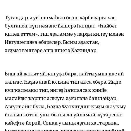
Туғандары уйланмаһын өсөн, хәрбиҙәргә хас
булғанса, күп нәмәне йәшерә һалдат. «Һәйбәт
килеп еттем», тип яҙа, әммә уларҙы килеү менән
Ингушетияға ебәрәләр. Быны аҙаҡтан,
хеҙмәттәштәре аша ишетә Хажиндар.
Биш ай ваҡыт яйлап уҙа бара, ҡайтыуына ике ай
ҡалғас, Һәҙиә апай юлына тип аҡса ебәрә. Инде
күп ҡалманы тип, нигеҙ һаҡлаясаҡ кинйә
малайҙы ҡаршы алыуға әҙерләнә башлайҙар.
Август айы була, Һәҙиә Фәтхитдин ҡыҙы яңы уҡыу
йылын көтөп, уны-быны ла уйламай, күтәренке
кәйефтә йөрөй. Сөнки улының яҙған хаттарына,
һүҙҙәренә ныҡ ышана, икеләнеүҙәргә юл ҡуймай.