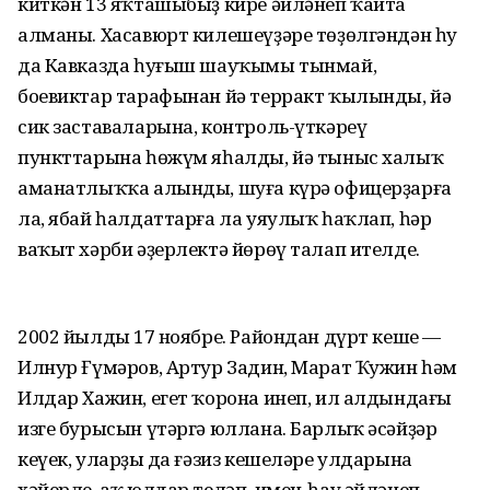
киткән 13 яҡташыбыҙ кире әйләнеп ҡайта
алманы. Хасавюрт килешеүҙәре төҙөлгәндән һуң
да Кавказда һуғыш шауҡымы тынмай,
боевиктар тарафынан йә терракт ҡылынды, йә
сик заставаларына, контроль-үткәреү
пункттарына һөжүм яһалды, йә тыныс халыҡ
аманатлыҡҡа алынды, шуға күрә офицерҙарға
ла, ябай һалдаттарға ла уяулыҡ һаҡлап, һәр
ваҡыт хәрби әҙерлектә йөрөү талап ителде.
2002 йылдың 17 ноябре. Райондан дүрт кеше —
Илнур Ғүмәров, Артур Задин, Марат Ҡужин һәм
Илдар Хажин, егет ҡорона инеп, ил алдындағы
изге бурысын үтәргә юллана. Барлыҡ әсәйҙәр
кеүек, уларҙың да ғәзиз кешеләре улдарына
хәйерле, аҡ юлдар теләп, имен-һау әйләнеп