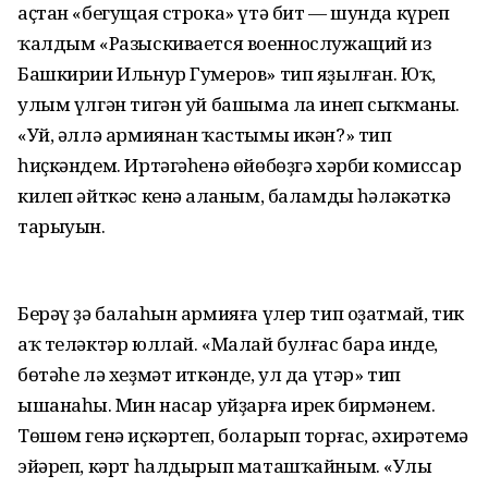
аҫтан «бегущая строка» үтә бит — шунда күреп
ҡалдым «Разыскивается военнослужащий из
Башкирии Ильнур Гумеров» тип яҙылған. Юҡ,
улым үлгән тигән уй башыма ла инеп сыҡманы.
«Уй, әллә армиянан ҡастымы икән?» тип
һиҫкәндем. Иртәгәһенә өйөбөҙгә хәрби комиссар
килеп әйткәс кенә аңланым, баламдың һәләкәткә
тарыуын.
Берәү ҙә балаһын армияға үлер тип оҙатмай, тик
аҡ теләктәр юллай. «Малай булғас бара инде,
бөтәһе лә хеҙмәт иткәнде, ул да үтәр» тип
ышанаһың. Мин насар уйҙарға ирек бирмәнем.
Төшөм генә иҫкәртеп, боларып торғас, әхирәтемә
эйәреп, кәрт һалдырып маташҡайным. «Улың