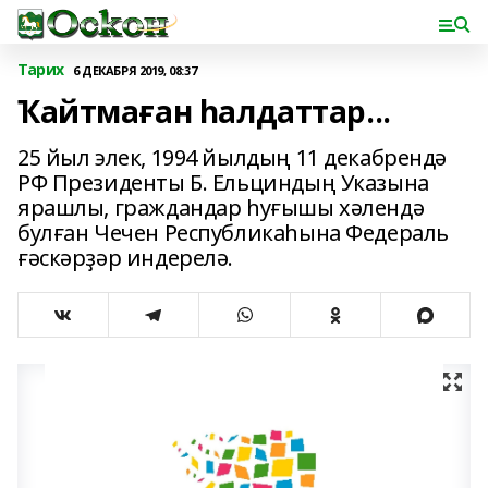
Тарих
6 ДЕКАБРЯ 2019, 08:37
Ҡайтмаған һалдаттар...
25 йыл элек, 1994 йылдың 11 декабрендә
РФ Президенты Б. Ельциндың Указына
ярашлы, граждандар һуғышы хәлендә
булған Чечен Республикаһына Федераль
ғәскәрҙәр индерелә.