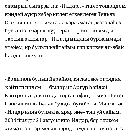
саҡырып сығарҙы ла: «Илдар...» тигәс төшөндөм
ниндәй ауыр хәбәр килеп еткәнлеген Төньяҡ
Осетиянан. Бер кемгә лә кәрәкмәгән, мәғәнәһеҙ
һуғышҡа ебәреп, күҙ терәп торған баламды
тартып алдылар... Ил алдындағы бурысымды
үтәйем, ир булып ҡайтайым тип киткән яп-ябай
һалдат ине ул».
«Водитель булып йөрөйөм, кискә генә отрядҡа
ҡайтып индем, — быларҙы Артур һөйләй. —
Контроль пунктында торған офицер миңә: «Бөгөн
һинең яҡташың һәләк булды, буғай» ти. Мин эстән:
«Илдар ғына булмаһа ярар ине» тип уйлайым.
2004 йылдың 21 авгусы ине. Илдар, бер төркөм
хеҙмәттәштәр менән аэродромда патрулгә сыға.