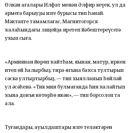
Өлкән ағалары Илфат менән Әлфир кеүек, ул да
әрмегә барыуҙы изге бурысы тип һанай.
Мәктәпте тамамлағас, Магнитогорск
ҡалаһындағы лицейҙа иретеп йәбештереүсегә
уҡып сыға.
«Армиянан йөрөп ҡайтһам, яңынан, матур, иркен
итеп өй һалырбыҙ, тирә-яғына баҡса тултырып
сәскә ултыртырбыҙ, — тип хыялланып һөйләй
ул әсәһенә. «Тик мин булмағанда һин ҡалайтып
ҡына донъя көтөрһөң икән», — тип борсолоп та
ала.
Туғандары, ауылдаштары изге теләктәрен