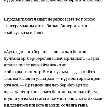
Шундай ҡанатланып йөрөгән әсәгә ҡот осҡос
телеграмманы алып барып бирергә кемдең
ҡыйыулығы етһен?!
«Ауылдаштар бер нисә көн алдан белгән
булғандар, бер-береһенә шыбырлашып, «Һәҙиә
апайға нисек кенә әйтәйек» тип
ҡайғырышҡандар. Ә мин, улым тиҙҙән ҡайта
тип, өмөтләнеп ултырам, — күҙ йәштәренә ирек
ҡуя әсә. — Иртәнсәк ниңәлер бер-бер артлы
ауылдаштар инеп сыға башланы, аптырайым,
шунан ул ваҡыттағы хакимиәт башлығы Әхмәҙи
Килдейәров ишекте шаҡып, соланға ғына