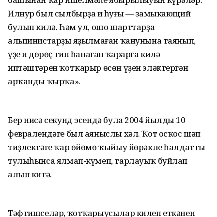
Илнур был сылбырҙа иң һуңғы — замыкающий
булып килә. Һәм ул, ошо шарттарҙа
альпинистарҙың яҙылмаған ҡанунына таянып,
үҙе иң дөрөҫ тип һанаған ҡарарға килә —
иптәштәрен ҡотҡарыр өсөн үҙен эләктергән
арҡанды ҡырҡа».
Бер нисә секунд эсендә була 2004 йылдың 10
февралендәге был аяныслы хәл. Ҡот осҡос шәп
тиҙлектәге ҡар өйөмө ҡыйыу йөрәкле һалдатты
тулыһынса ялмап-күмеп, тарлауыҡ буйлап
алып китә.
Тәфтишселәр, ҡотҡарыусылар килеп еткәнен