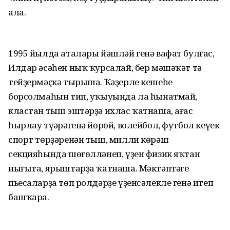
ала.
1995 йылда аталары йәшләй генә вафат булғас,
Илдар әсәһен ныҡ ҡурсалай, бер мәшәҡәт тә
тейҙермәҫкә тырыша. Ҡәҙерле кешеһе
борсолмаһын тип, уҡыуында ла һынатмай,
кластан тыш эштәрҙә ихлас ҡатнаша, ағас
һырлау түңәрәгенә йөрөй, волейбол, футбол кеүек
спорт төрҙәренән тыш, милли көрәш
секцияһында шөғөлләнеп, үҙен физик яҡтан
нығыта, ярыштарҙа ҡатнаша. Мәктәптәге
пьесаларҙа төп ролдәрҙе үҙенсәлекле генә итеп
башҡара.