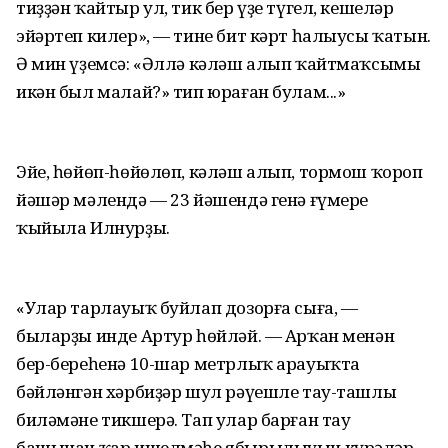
тиҙҙән ҡайтыр ул, тик бер үҙе түгел, кешеләр
эйәртеп килер», — тине бит кәрт һалыусы ҡатын.
Ә мин үҙемсә: «Әллә кәләш алып ҡайтмаҡсымы
икән был малай?» тип юраған булам...»
Эйе, һөйөп-һөйөлөп, кәләш алып, тормош ҡороп
йәшәр мәлендә — 23 йәшендә генә ғүмере
ҡыйыла Илнурҙың.
«Улар тарлауыҡ буйлап дозорға сыға, —
быларҙы инде Артур һөйләй. — Арҡан менән
бер-береһенә 10-шар метрлыҡ арауыҡта
бәйләнгән хәрбиҙәр шул рәүешле тау-ташлы
биләмәне тикшерә. Тап улар барған тау
башынан ҡар ишелмәһе ябырылыуын күрәләр.