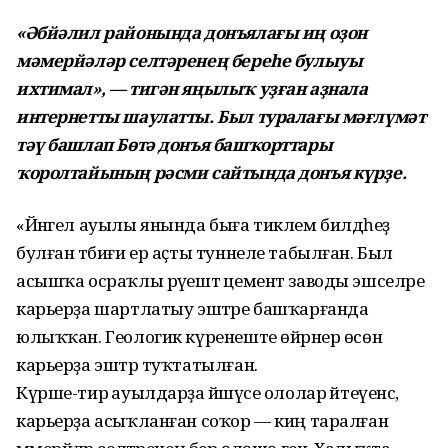
«Әбйәлил районында донъялағы иң оҙон
мәмерйәләр селтәренең береһе булыуы
ихтимал», — тигән яңылыҡ уҙған аҙнала
интернетты шаулатты. Был туралағы мәғлүмәт
тәү башлап Бөтә донъя башҡорттары
ҡоролтайының рәсми сайтында донъя күрҙе.
«Йәнгел ауылы янында быға тиклем билдәһеҙ
булған тәбиғи ер аҫты туннеле табылған. Был
асышҡа осраҡлы рәүештә цемент заводы эшселәре
карьерҙа шартлатыу эштәре башҡарғанда
юлыҡҡан. Геологик күренеште өйрәнер өсөн
карьерҙа эштәр туҡтатылған.
Күрше-тирә ауылдарҙа йәшәүсе ололар әйтеүенсә,
карьерҙа асыҡланған соҡор — киң таралған