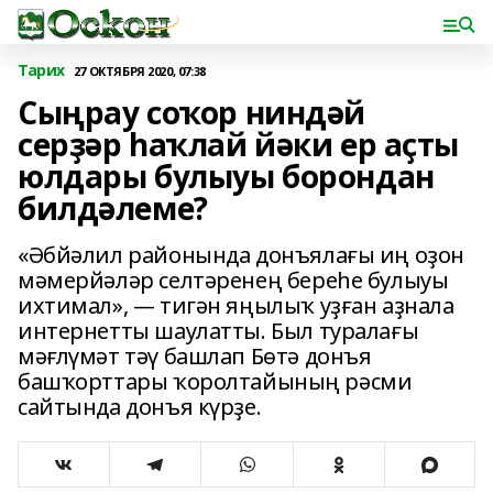
Тарих
27 ОКТЯБРЯ 2020, 07:38
Сыңрау соҡор ниндәй
серҙәр һаҡлай йәки ер аҫты
юлдары булыуы борондан
билдәлеме?
«Әбйәлил районында донъялағы иң оҙон
мәмерйәләр селтәренең береһе булыуы
ихтимал», — тигән яңылыҡ уҙған аҙнала
интернетты шаулатты. Был туралағы
мәғлүмәт тәү башлап Бөтә донъя
башҡорттары ҡоролтайының рәсми
сайтында донъя күрҙе.