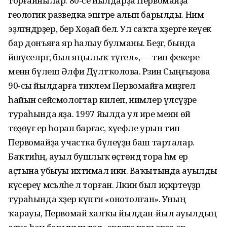
торғайнылар. 80-се йылдарҙа Первомайҙа
геологик разведка эштәре алып барылды. Нимә
эҙләгәндәрҙер, бер Хоҙай белә. Ул саҡта хәҙерге кеүек
бар донъяға яр һалыу булманы. Беҙгә, бында
йәшәүселәргә, был яңылыҡ түгел», — тип фекере
менән бүлешә Әлфиә Дәүләтҡолова. Рәзинә Сыңғыҙова
90-сы йылдарға тиклем Первомайға миҙгел
һайын сейсмологтар килеп, нимәлер үлсәүҙәре
тураһында яҙа. 1997 йылда ул ире менән өй
төҙөүгә ер һорап барғас, хәүефле урын тип
Первомайҙа участка бүлеүҙән баш тарталар.
Баҡтиһәң, ауыл бушлыҡ өҫтөндә тора һәм ер
аҫтына убыуы ихтимал икән. Ваҡытында ауылды
күсереү мәсьәләһе лә торған. Ләкин был иҫкәртеүҙәр
тураһында хәҙер күптән «онотолған». Уның
ҡарауы, Первомай халҡы йылдан-йыл ауылдың