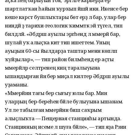
аҫҡа һеңә барыуын тоя, ә эргәләге карьерҙа ер
шартлатҡан һайын ҡурҡып йәшәй икән. Икенсе бер
кеше карст бушлыҡтары бөтә ерҙә лә бар, улар бер
ниндәй ҙә тарихи-геологик ҡиммәткә эйә түгел, тип
билдәләй. «Әбдрәш ауылы эргәһендә лә мәмерйә бар,
шулай уҡ алыҫҡа китә тип ишеттем. Уның
ауыҙын 60-сы йылдарҙа таштар менән көпләп
ҡуйҙылар», — тип район биләмәһендә ер аҫты
мәмерйәләр селтәренең киң таралыуына
ышандырған йәнә бер миҫал килтерә Әбдрәш ауылы
уҙаманы.
«Мәмерйәнән тағы бер сығыу юлы бар. Мин
уларҙың бер-береһенә бәйле булыуына ышанам.
Ул әле табылған мәмерйәнән биш саҡрым
алыҫлыҡта — Пещерная станцияһы артында.
Станцияның исеме лә шуға бәйле», — тип яҙа Рәзинә