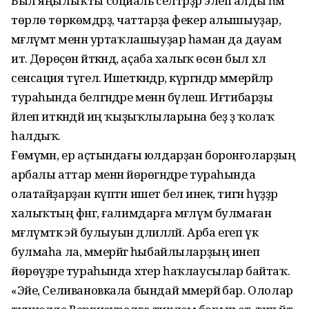
Был яңылыҡты социаль селтәрҙәр элеп алды һәм
төрлө төркөмдәрҙә, чаттарҙа фекер алышыуҙар,
мәғлүмәт менән уртаҡлашыуҙар һаман да дауам
итә. Дөрөҫөн әйткәндә, аҫаба халыҡ өсөн был хәл
сенсация түгел. Ишеткәндәр, күргәндәр мәмерйәләр
тураһында белгәндәре менән бүлешә. Иғтибарҙы
йәлеп иткәндәй иң ҡыҙыҡлыларына беҙ ҙә ҡолаҡ
һалдыҡ.
Ғөмүмән, ер аҫтындағы юлдарҙан боронғоларҙың
арбалы аттар менән йөрөгәндәре тураһында
олатайҙарҙан күптән ишетә белә инек, тигән һүҙҙәр
халыҡтың фәнгә, ғалимдарға мәғлүм булмаған
мәғлүмәткә эйә булыуын дәлилләй. Арба егеп үк
булмаһа ла, мәмерйәгә һыбайлыларҙың инеп
йөрөүҙәре тураһында хәтер һаҡлаусылар байтаҡ.
«Эйе, Селивановкала бындай мәмерйә бар. Ололар