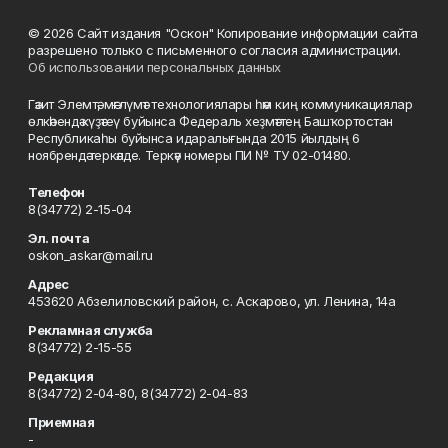
© 2026 Сайт издания "Оскон" Копирование информации сайта
разрешено только с письменного согласия администрации.
Об использовании персональных данных
Гәзит Элемтә, мәғлүмәт технологиялары һәм киң коммуникациялар
өлкәһендә күҙәтеү буйынса Федераль хеҙмәттең Башҡортостан
Республикаһы буйынса идаралығында 2015 йылдың 6
ноябрендә теркәлде. Теркәү номеры ПИ № ТУ 02-01480.
Телефон
8(34772) 2-15-04
Эл. почта
oskon_askar@mail.ru
Адрес
453620 Абзелиловский район, с. Аскарово, ул. Ленина, 14а
Рекламная служба
8(34772) 2-15-55
Редакция
8(34772) 2-04-80, 8(34772) 2-04-83
Приемная
-