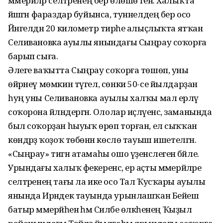
мәмерйәләр селтәренең бер өлөшө генә. Халыҡта
йәшәгән фараздар буйынса, туннелдең бер осо
Йәнгелдән 20 километр тирәһе алыҫлыҡта ятҡан
Селивановка ауылы янындағы Сыңрау соҡорға
барып сыға.
Әлеге ваҡытта Сыңрау соҡорға төшөп, уны
өйрәнеү мөмкин түгел, сөнки 50-се йылдарҙан
һуң уны Селивановка ауылы халҡы мал ерләү
соҡорона әйләндергән. Ололар иҫләүенсә, заманында
был соҡорҙан һыуыҡ өрөп торған, ел сыҡҡан
көндәрҙә ҡоҙоҡ төбөнән көслө тауыш ишетелгән.
«Сыңрау» тигән атамаһы ошо үҙенсәлегенә бәйле.
Урындағы халыҡ фекеренсә, ер аҫты мәмерйәләре
селтәренең тағы ла ике осо Тал Ҡусҡары ауылы
янында Ирәндек тауында урынлашҡан Бейеш
батыр мәмерйәһенә һәм Силәбе өлкәһенең Ҡыҙыл