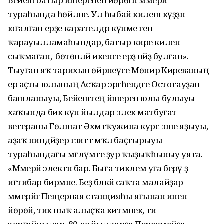
Бейеш батыр йәшеренеп йөрөгән мәмерйә
тураһында һөйләне. Ул һыбай килеш күҙҙән
юғалған ерҙе карателдәр күпме генә
ҡарауылламаһындар, батыр кире килеп
сыҡмаған, ә бөтөнләй икенсе ерҙә пәйҙә булған».
Тыуған яҡ тарихын өйрәнеүсе Мөнирә Кирәеваның
ер аҫты юлының Асҡар эргәһендәге Остотауҙан
башланыуы, Бейештең йәшерен юлы булыуы
хаҡында бик күп йылдар элек матбуғат
ветераны Гөлшат Әхмәтҡужина курс эше яҙыуы,
аҙаҡ ниндәйҙер гәзиттә мәҡәлә баҫтырыуы
тураһындағы мәғлүмәте ҙур ҡыҙыҡһыныу уята.
«Мәмерйә электән бар. Быға тиклем уға берәү ҙә
иғтибар бирмәне. Беҙ бәләкәй саҡта малайҙар
мәмерйәгә Пещерная станцияһы яғынан инеп
йөрөй, тик ныҡ алыҫҡа китмәнек, ти