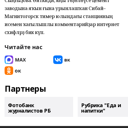
Сыңғыҙова. Әйткәндәй, яңы төҙөлөүсе цемент
заводына яҡын ғына урынлашҡан Сибай–
Магнитогорск тимер юлындағы станцияның
исеменә ҡағылышлы комментарийҙар интернет
сәхифәләрҙә бик күп.
Читайте нас
Партнеры
Фотобанк
Рубрика "Еда и
журналистов РБ
напитки"