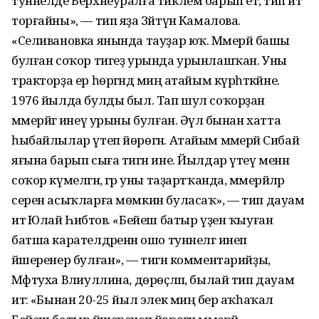
туннелде Верхнеуралға тиклем барып етә, тип әйтә
торғайны», — тип яҙа Зәйтүнә Камалова.
«Селивановка янында тауҙар юҡ. Мәмерйә башы
булған соҡор тигеҙ урында урынлашҡан. Уны
тракторҙа ер һөргәндә миңә атайым күрһәткәйне.
1976 йылда булды был. Тап шул соҡорҙан
мәмерйәгә инеү урыны булған. Әүәл бынан хатта
һыбайлылар үтеп йөрөгән. Атайым мәмерйә Сибай
яғына барып сыға тигән ине. Йылдар үтеү менән
соҡор күмелгән, әгәр уны таҙартҡанда, мәмерйәләр
серен асыҡларға мөмкин буласаҡ», — тип дауам
итә Юлай Һибәтов. «Бейеш батыр үҙен ҡыуған
батша карателдәренән ошо туннелгә инеп
йәшеренер булған», — тигән комментарийҙы,
Мәфтуха Вәлиуллина, дөрөҫләп, былай тип дауам
итә: «Бынан 20-25 йыл элек миңә бер аҡһаҡал