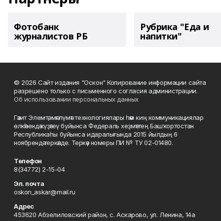
Фотобанк
Рубрика "Еда и
журналистов РБ
напитки"
© 2026 Сайт издания "Оскон" Копирование информации сайта
разрешено только с письменного согласия администрации.
Об использовании персональных данных
Гәзит Элемтә, мәғлүмәт технологиялары һәм киң коммуникациялар
өлкәһендә күҙәтеү буйынса Федераль хеҙмәттең Башҡортостан
Республикаһы буйынса идаралығында 2015 йылдың 6
ноябрендә теркәлде. Теркәү номеры ПИ № ТУ 02-01480.
Телефон
8(34772) 2-15-04
Эл. почта
oskon_askar@mail.ru
Адрес
453620 Абзелиловский район, с. Аскарово, ул. Ленина, 14а