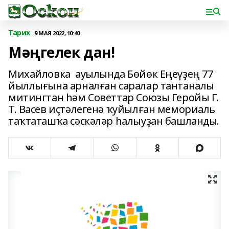
Тарих
9 МАЯ 2022, 10:40
Мәңгелек дан!
Михайловка ауылында Бөйөк Еңеүҙең 77
йыллығына арналған саралар тантаналы
митингтан һәм Советтар Союзы Геройы Г.
Т. Васев иҫтәлегенә ҡуйылған мемориаль
таҡтаташҡа сәскәләр һалыуҙан башланды.