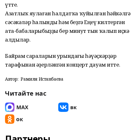
үтте.
Азатлыҡ яулаған һалдатҡа ҡуйылған һәйкәлгә
сәсәкәләр һалынды һәм беҙгә Еңеү килтергән
ата-бабаларыбыҙҙы бер минут тын ҡалып иҫкә
алдылар.
Байрам сараларын урындағы һәүәҫкәрҙәр
тарафынан әҙерләнгән концерт дауам итте.
Автор:
Рамиля Истанбаева
Читайте нас
Партнеры