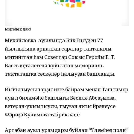
Мәңгелек дан!
Михайловка ауылында Бөйөк Еңеүҙең 77
йыллығына арналған саралар тантаналы
митингтан һәм Советтар Союзы Геройы Г. Т.
Васев иҫтәлегенә ҡуйылған мемориаль
таҡтаташҡа сәскәләр һалыуҙан башланды.
Йыйылыусыларҙы изге байрам менән Таштимер
ауыл биләмәһе башлығы Вәсилә Абсаҙыева,
ветеран-уҡыытыусы, тыуған яҡты өйрәнеүсе
Фәриҙә Кучимова тәбрикләне.
Артабан ауыл урамдары буйлап “Үлемһеҙ полк”