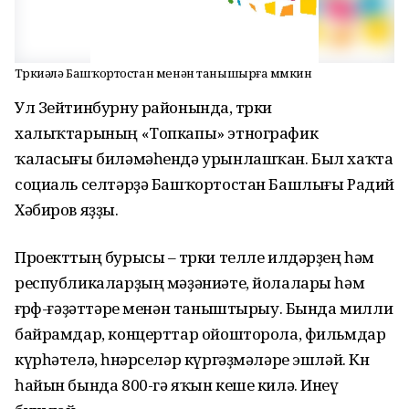
Төркиәлә Башҡортостан менән танышырға мөмкин
Ул Зейтинбурну районында, төрки
халыҡтарының «Топкапы» этнографик
ҡаласығы биләмәһендә урынлашҡан. Был хаҡта
социаль селтәрҙә Башҡортостан Башлығы Радий
Хәбиров яҙҙы.
Проекттың бурысы – төрки телле илдәрҙең һәм
республикаларҙың мәҙәниәте, йолалары һәм
ғөрөф-ғәҙәттәре менән таныштырыу. Бында милли
байрамдар, концерттар ойошторола, фильмдар
күрһәтелә, һөнәрселәр күргәҙмәләре эшләй. Көн
һайын бында 800-гә яҡын кеше килә. Инеү