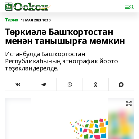
Тарих
18 МАЯ 2023, 10:10
Төркиәлә Башҡортостан
менән танышырға мөмкин
Истанбулда Башҡортостан
Республикаһының этнографик йорто
төҙөкләндерелде.