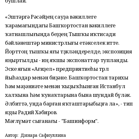
бушлай.
«Эштәргә Рәсәйҙең сауҙа вәкиллеге
ҡарамағындағы Башҡортостан вәкиллеге
ҡатнашлығында беҙҙең Тышҡы иҡтисади
бәйләнештәр министрлығы етәкселек итте.
Йорттоң тышҡы яғы төҙөкләндерелде, экспозиция
яңыртылды - иң яҡшы экспонаттар тупланды.
Эске яғын «Ағиҙел» предприятиеһы төрлө
йыһаздар менән биҙәне. Башҡортостан тарихы
һәм мәҙәниәте менән ҡыҙыҡһынған Истанбул
халҡына һәм ҡунаҡтарына бына шундай бүләк.
Әлбиттә, унда барған яҡташтарыбыҙға ла», - тип
яҙҙы Радий Хәбиров.
Мәғлүмәт сығанағы - "Башинформ".
Автор:
Динара Сафиуллина