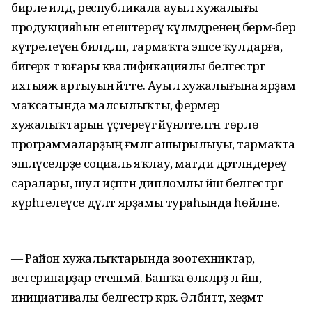
бирле илдә, республикала ауыл хужалығы
продукцияһын етештереү күләмдәренең бермә-бер
күтәрелеүен билдәләп, тармаҡта эшсе ҡулдарға,
бигерәк тә юғары квалификациялы белгестәргә
ихтыяж артыуын әйтте. Ауыл хужалығына ярҙам
маҡсатында малсылыҡты, фермер
хужалыҡтарын үҫтереүгә йүнәлтелгән төрлө
программаларҙың ғәмәлгә ашырылыуы, тармаҡта
эшләүселәрҙе социаль яҡлау, матди дәртләндереү
саралары, шул иҫәптән дипломлы йәш белгестәргә
күрһәтелеүсе дәүләт ярҙамы тураһында һөйләне.
— Район хужалыҡтарында зоотехниктар,
ветеринарҙар етешмәй. Башҡа өлкәләрҙә лә йәш,
инициативалы белгестәр кәрәк. Әлбиттә, хеҙмәт