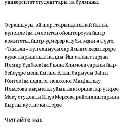
университет студенттары ла булманы.
Осрашыуҙы, өй шарттарындағылай йылы,
күңелле һәм тәмле итеп ойоштороуға йәштәр
комитеты, йәштәр-үҫмерҙәр клубы, мәҙәни-ял үҙәге,
«Тамъян» ҡулланыусылар йәмғиәте хеҙмәткәрҙәре
күмәк тырышлыҡ һалды. Йәш таланттарҙан
Илмир Үҙәнбаев һәм Рияна Хәлимова сараны йыр-
бейеүҙәре менән йәмләне. Алып барыусы Заһит
Ғәбитов һәм педагог-психолог Миңһылыу
Ильясова ҡыҙыҡлы уйын-викториналар үткәрҙе.
Мәскәү студенты Илүзә Мерәҫова райондаштарына
йырлы күстәнәс килтерҙе.
Читайте нас