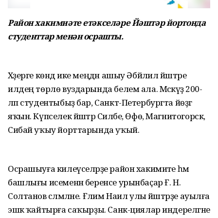
Район хакимиәте етәкселәре Йәштәр йортонда
студенттар менән осрашты.
Хәҙерге көндә ике меңдән ашыу Әбйәлил йәштәре
илдең төрлө вуздарында белем ала. Мәскәүҙә 200-
ләп студентыбыҙ бар, Санкт-Петербургта йөҙгә
яҡын. Күпселек йәштәр Силәбе, Өфө, Магнитогорск,
Сибай уҡыу йорттарында уҡый.
Осрашыуға килеүселәрҙе район хакимиәте һәм
башлығы исеменән беренсе урынбаҫар Ғ. Н.
Солтанов сәләмләне. Ғәлим Наил улы йәштәрҙе ауылға
эшкә ҡайтырға саҡырҙы. Санк-циялар индерелгәне