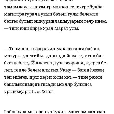
тамамлаусыларҙы, әгәр мөмкинселектәре булһа,
магистратурала уҡып бөтөп, тулы белемле
белгес булып эшкә урынлашыуҙарын теләр инем,
— тигән кәңәш бирҙе Урал Марат улы.
— Тормошоғоҙҙоң хыял-маҡсаттарға бай иң
матур студент йылдарында йәшәүегеҙ менән бик
бәхетлеһегеҙ. Йәшлектең гүзәл осороноң ҡәҙерен бе-
леп, төплө белем алығыҙ. Уҡыу — бөгөн һеҙҙең
төп эшегеҙ, ә иртәгә хеҙмәт юлы көтә, — тине район
башлығының иҡтисади мәсьәләләр буйынса
урынбаҫары И. Ә. Хәсәнов.
Район хакимиәтенең хоҡуҡи тәьминәт һәм кадрҙар