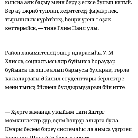
юлына аяҡ баҫыу менән берәү ҙә етәксе булып китмәй.
Бер аҙ тәжрибә туплап, хеҙмәтегеҙҙә фиҙаҡәрлек,
тырышлыҡ күрһәтһәгеҙ, һөнәри үҫеш тә оҙаҡ
көттөрмәйәсәк, — тине Ғәлим Наил улы.
Район хакимиәтенең эштәр идарасыһы У. М.
Хәлисов, социаль мәсьәләләр буйынса һорауҙар
буйынса ла эште алып барыусы булараҡ, төрлө
ҡалаларҙағы Әбйәлил студенттары берлектәре
менән тығыҙ бәйләнеш булдырыуҙарын бәйән итте.
— Хәҙерге заманда уҡыйым тигән йәштәргә
мөмкинлектәр ҙур, өҫтәмә һөнәрҙәр алырға була.
Юғары белем биреү системаһы ла яңыса үҙгәртеп
ҡоролдо. Шулай ҙа бакалавриат