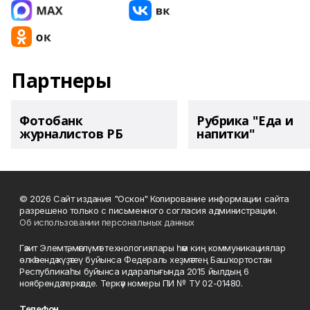
Партнеры
Фотобанк
Рубрика "Еда и
журналистов РБ
напитки"
© 2026 Сайт издания "Оскон" Копирование информации сайта
разрешено только с письменного согласия администрации.
Об использовании персональных данных
Гәзит Элемтә, мәғлүмәт технологиялары һәм киң коммуникациялар
өлкәһендә күҙәтеү буйынса Федераль хеҙмәттең Башҡортостан
Республикаһы буйынса идаралығында 2015 йылдың 6
ноябрендә теркәлде. Теркәү номеры ПИ № ТУ 02-01480.
Телефон