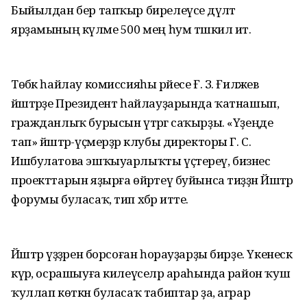
Быйылдан бер тапҡыр бирелеүсе дәүләт
ярҙамының күләме 500 мең һум тәшкил итә.
Төбәк һайлау комиссияһы рәйесе Ғ. З. Ғиләжев
йәштәрҙе Президент һайлауҙарында ҡатнашып,
гражданлыҡ бурысын үтәргә саҡырҙы. «Үҙеңде
тап» йәштәр-үҫмерҙәр клубы директоры Г. С.
Ишбулатова эшҡыуарлыҡты үҫтереү, бизнес
проекттарын яҙырға өйрәтеү буйынса тиҙҙән Йәштәр
форумы буласаҡ, тип хәбәр итте.
Йәштәр үҙҙәрен борсоған һорауҙарҙы бирҙе. Үкенескә
күрә, осрашыуға килеүселәр араһында район ҡуш
ҡуллап көткән буласаҡ табиптар ҙа, аграр