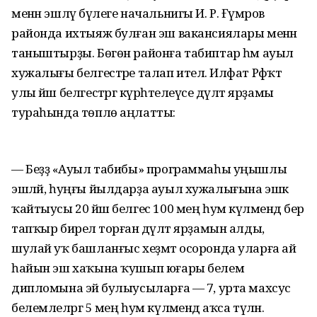
менән эшләү бүлеге начальнигы И. Р. Ғүмәров
районда ихтыяж булған эш вакансиялары менән
таныштырҙы. Бөгөн районға табиптар һәм ауыл
хужалығы белгестәре талап ителә. Илфат Рәфҡәт
улы йәш белгестәргә күрһәтелеүсе дәүләт ярҙамы
тураһында төплө аңлатты:
— Беҙҙә «Ауыл табибы» программаһы уңышлы
эшләй, һуңғы йылдарҙа ауыл хужалығына эшкә
ҡайтыусы 20 йәш белгес 100 мең һум күләмендә бер
тапҡыр бирелә торған дәүләт ярҙамын алды,
шулай уҡ башланғыс хеҙмәт осоронда уларға ай
һайын эш хаҡына ҡушып юғары белем
дипломына эйә булыусыларға — 7, урта махсус
белемлеләргә 5 мең һум күләмендә аҡса түләнә.