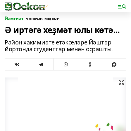
Йәмғиәт
9 ФЕВРАЛЯ 2018, 06:31
Ә иртәгә хеҙмәт юлы көтә...
Район хакимиәте етәкселәре Йәштәр
йортонда студенттар менән осрашты.