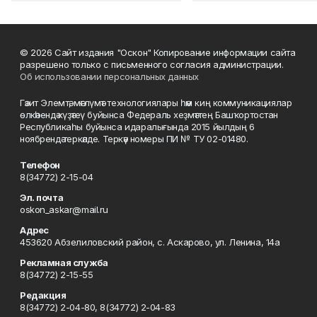
© 2026 Сайт издания "Оскон" Копирование информации сайта
разрешено только с письменного согласия администрации.
Об использовании персональных данных
Гәзит Элемтә, мәғлүмәт технологиялары һәм киң коммуникациялар
өлкәһендә күҙәтеү буйынса Федераль хеҙмәттең Башҡортостан
Республикаһы буйынса идаралығында 2015 йылдың 6
ноябрендә теркәлде. Теркәү номеры ПИ № ТУ 02-01480.
Телефон
8(34772) 2-15-04
Эл. почта
oskon_askar@mail.ru
Адрес
453620 Абзелиловский район, с. Аскарово, ул. Ленина, 14а
Рекламная служба
8(34772) 2-15-55
Редакция
8(34772) 2-04-80, 8(34772) 2-04-83