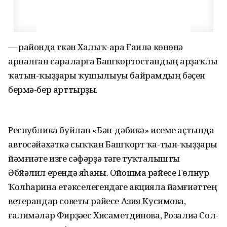
— районда үткән Халыҡ-ара Ғаилә көнөнә
арналған сараларға Башҡортостандың арҙаҡлы
ҡатын-ҡыҙҙары ҡушылыуы байрамдың бәҫен
бермә-бер арттырҙы.
Республика буйлап «Бән-дәбикә» исеме аҫтында
автосәйәхәткә сыҡҡан Башҡорт ҡа-тын-ҡыҙҙары
йәмғиәте изге сәфәрҙә тәүге туҡталышты
Әбйәлил ерендә яһаны. Ойошма рәйесе Гөлнур
Ҡолһарина етәкселегендәге акцияла йәмғиәттең
ветерандар советы рәйесе Азия Кусимова,
ғалимәләр Фирҙәүес Хисаметдинова, Розалиә Сол-