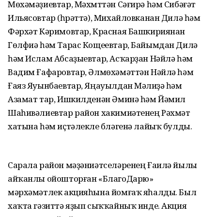
Мөхәмәҙиевтар, Мәхмүттән Сәғирә һәм Сибәғәт
Ильясовтар (һүрәттә), Михайловканан Дилә һәм
Фәрхәт Кәримовтар, Красная Башкириянан
Гөлфиә һәм Тарас Кощеевтар, Байымдан Дилә
һәм Ислам Абсаҙыевтар, Асҡарҙан Нәйлә һәм
Вадим Ғафаровтар, Әлмөхәмәттән Нәйлә һәм
Ғаяз Яуынбаевтар, Яңауылдан Мәүлиҙә һәм
Азамат тар, Ишкилденән Әминә һәм Йәмил
Шаһивәлиевтар район хакимиәтенең Рәхмәт
хатына һәм иҫтәлекле бүләгенә лайыҡ булды.
Сарала район мәҙәниәтселәренең Ғаилә йылы
айҡанлы ойошторған «БлагоДарю»
мәрхәмәтлек акцияһына йомғаҡ яһалды. Был
хаҡта гәзиттә яҙып сыҡҡайныҡ инде. Акция