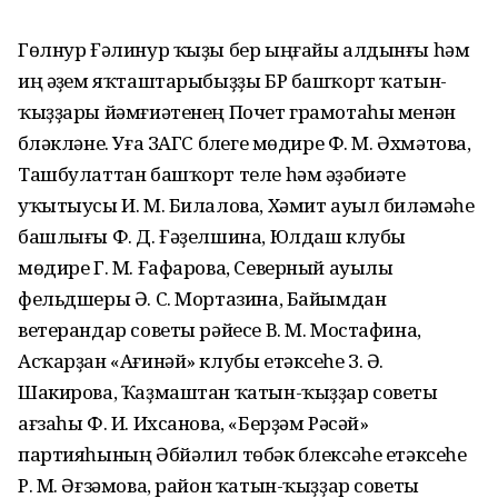
Гөлнур Ғәлинур ҡыҙы бер ыңғайы алдынғы һәм
иң әүҙем яҡташтарыбыҙҙы БР башҡорт ҡатын-
ҡыҙҙары йәмғиәтенең Почет грамотаһы менән
бүләкләне. Уға ЗАГС бүлеге мөдире Ф. М. Әхмәтова,
Ташбулаттан башҡорт теле һәм әҙәбиәте
уҡытыусы И. М. Билалова, Хәмит ауыл биләмәһе
башлығы Ф. Д. Ғәҙелшина, Юлдаш клубы
мөдире Г. М. Ғафарова, Северный ауылы
фельдшеры Ә. С. Мортазина, Байымдан
ветерандар советы рәйесе В. М. Мостафина,
Асҡарҙан «Ағинәй» клубы етәксеһе З. Ә.
Шакирова, Ҡаҙмаштан ҡатын-ҡыҙҙар советы
ағзаһы Ф. И. Ихсанова, «Берҙәм Рәсәй»
партияһының Әбйәлил төбәк бүлексәһе етәксеһе
Р. М. Әғзәмова, район ҡатын-ҡыҙҙар советы