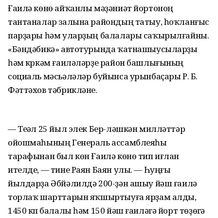
Ғаилә көнө айҡанлы мәҙәниәт йортоноң
тантаналар залына райондың татыу, һоҡланғыс
парҙары һәм уларҙың балалары саҡырылғайны.
«Бәндәбикә» автотурында ҡатнашыусыларҙы
һәм күркәм ғаиләләрҙе район башлығының
социаль мәсьәләләр буйынса урынбаҫары Р. Б.
Фәттәхов тәбрикләне.
— Теүәл 25 йыл элек Бер-ләшкән милләттәр
ойошмаһының Генераль ассамблеяһы
тарафынан был көн Ғаилә көнө тип иғлан
ителде, — тине Раян Баян улы. — Һуңғы
йылдарҙа Әбйәлилдә 200-ҙән ашыу йәш ғаилә
торлаҡ шарттарын яҡшыртыуға ярҙам алды,
1450 күп балалы һәм 150 йәш ғаиләгә йорт төҙөүгә