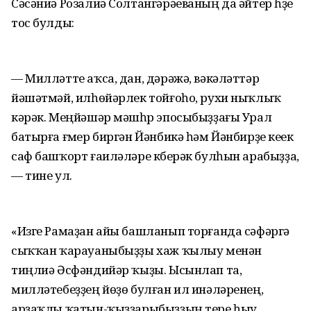
Сәсәниә Розалиә Солтангәрәеваның да әйтер һүҙе
тос булды:
— Милләтте аҡса, дан, дәрәжә, вәкәләттәр
йәшәтмәй, илһөйәрлек тойғоһо, рухи ныҡлыҡ
кәрәк. Меңйәшәр мәшһүр эпосыбыҙҙағы Урал
батырға ғүмер биргән Йәнбикә һәм Йәнбирҙе кеүек
саф башҡорт ғаиләләре күберәк булһын арабыҙҙа,
— тине ул.
«Изге Рамаҙан айы башланып торғанда сәфәргә
сыҡҡан ҡарауаныбыҙҙы хаж ҡылыу менән
тиңлиә Әсфәндийәр ҡыҙы. Ысынлап та,
милләтебеҙҙең йөҙө булған ил инәләренең,
арҙаҡлы ҡатын-ҡыҙҙарыбыҙҙың тере һыу