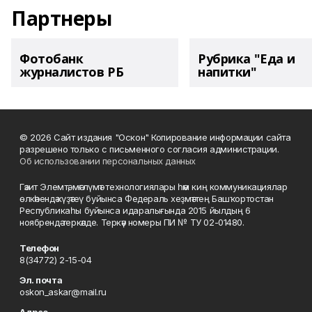
Партнеры
Фотобанк
Рубрика "Еда и
журналистов РБ
напитки"
© 2026 Сайт издания "Оскон" Копирование информации сайта
разрешено только с письменного согласия администрации.
Об использовании персональных данных
Гәзит Элемтә, мәғлүмәт технологиялары һәм киң коммуникациялар
өлкәһендә күҙәтеү буйынса Федераль хеҙмәттең Башҡортостан
Республикаһы буйынса идаралығында 2015 йылдың 6
ноябрендә теркәлде. Теркәү номеры ПИ № ТУ 02-01480.
Телефон
8(34772) 2-15-04
Эл. почта
oskon_askar@mail.ru