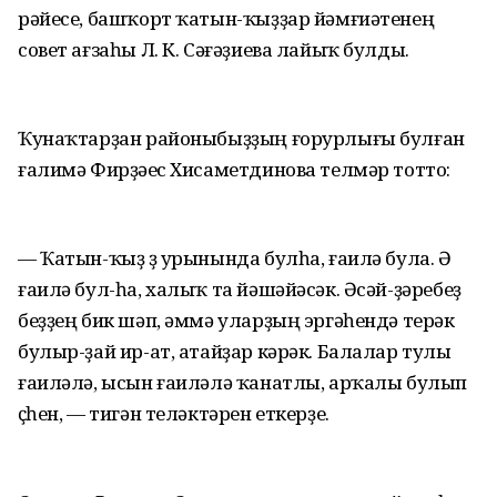
рәйесе, башҡорт ҡатын-ҡыҙҙар йәмғиәтенең
совет ағзаһы Л. К. Сәғәҙиева лайыҡ булды.
Ҡунаҡтарҙан районыбыҙҙың ғорурлығы булған
ғалимә Фирҙәүес Хисаметдинова телмәр тотто:
— Ҡатын-ҡыҙ үҙ урынында булһа, ғаилә була. Ә
ғаилә бул-һа, халыҡ та йәшәйәсәк. Әсәй-ҙәребеҙ
беҙҙең бик шәп, әммә уларҙың эргәһендә терәк
булыр-ҙай ир-ат, атайҙар кәрәк. Балалар тулы
ғаиләлә, ысын ғаиләлә ҡанатлы, арҡалы булып
үҫһен, — тигән теләктәрен еткерҙе.