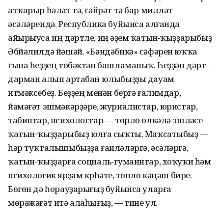
атҡарыр һәләт тә, ғәйрәт тә бар милләт
әсәләрендә. Республика буйынса алғанда
айырыуса иң дәртле, иң әүҙем ҡатын-ҡыҙҙарыбыҙ
Әбйәлилдә йәшәй. «Бәндәбикә» сәфәрен юҡҡа
ғына һеҙҙең төбәктән башламаныҡ. Һеҙҙән дәрт-
дарман алып артабан юлыбыҙҙы дауам
итмәксебеҙ. Беҙҙең менән бергә ғалимдар,
йәмәғәт эшмәкәрҙәре, журналистар, юристар,
табиптар, психологтар — төрлө өлкәлә эшләүсе
ҡатын-ҡыҙҙарыбыҙ юлға сыҡты. Маҡсатыбыҙ —
һәр туҡталышыбыҙҙа ғаиләләргә, әсәләргә,
ҡатын-ҡыҙҙарға социаль-гуманитар, хоҡуҡи һәм
психологик ярҙам күрһәтеү, төплө кәңәш биреү.
Бөгөн дә һорауҙарығыҙ буйынса уларға
мөрәжәғәт итә алаһығыҙ, — тине ул.