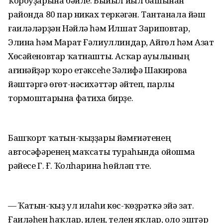
ҡороуҙарына бәйле. Быйыл йыл башынан
районда 80 пар никах теркәгән. Тантанала йәш
ғаиләләрҙән Нәйлә һәм Илшат Зариповтар,
Элина һәм Марат Ғәлиуллиндар, Айгөл һәм Азат
Хөсәйеновтар ҡатнашты. Асҡар ауылының
ағинәйҙәр ҡоро етәксеһе Зәлифә Шакирова
йәштәргә өгөт-нәсихәттәр әйтеп, парлы
тормоштарына фатиха бирҙе.
Башҡорт ҡатын-ҡыҙҙары йәмғиәтенең
автосәфәренең маҡсаты тураһында ойошма
рәйесе Г. Ғ. Ҡолһарина һөйләп үтте.
— Ҡатын-ҡыҙ ул илаһи көс-ҡөҙрәткә эйә зат.
Ғаиләһен һаҡлар, илен, телен яҡлар, оло эштәр