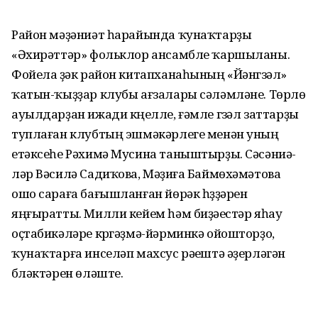
Район мәҙәниәт һарайында ҡунаҡтарҙы
«Әхирәттәр» фольклор ансамбле ҡаршыланы.
Фойела үҙәк район китапханаһының «Йәнгүзәл»
ҡатын-ҡыҙҙар клубы ағзалары сәләмләне. Төрлө
ауылдарҙан ижади күңелле, ғәмле гүзәл заттарҙы
туплаған клубтың эшмәкәрлеге менән уның
етәксеһе Рәхимә Мусина таныштырҙы. Сәсәниә-
ләр Вәсилә Садиҡова, Мәүҙиға Баймөхәмәтова
ошо сараға бағышланған йөрәк һүҙҙәрен
яңғыратты. Милли кейем һәм биҙәүестәр яһау
оҫтабикәләре күргәҙмә-йәрминкә ойошторҙо,
ҡунаҡтарға инселәп махсус рәүештә әҙерләгән
бүләктәрен өләште.