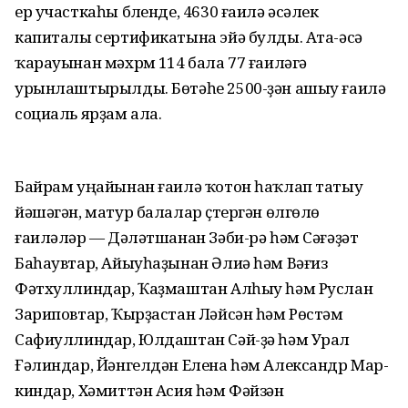
ер участкаһы бүленде, 4630 ғаилә әсәлек
капиталы сертификатына эйә булды. Ата-әсә
ҡарауынан мәхрүм 114 бала 77 ғаиләгә
урынлаштырылды. Бөтәһе 2500-ҙән ашыу ғаилә
социаль ярҙам ала.
Байрам уңайынан ғаилә ҡотон һаҡлап татыу
йәшәгән, матур балалар үҫтергән өлгөлө
ғаиләләр — Дәүләтшанан Зәби-рә һәм Сәғәҙәт
Баһаувтар, Айыуһаҙынан Әлиә һәм Вәғиз
Фәтхуллиндар, Ҡаҙмаштан Алһыу һәм Руслан
Зариповтар, Ҡырҙастан Ләйсән һәм Рөстәм
Сафиуллиндар, Юлдаштан Сәй-ҙә һәм Урал
Ғәлиндар, Йәнгелдән Елена һәм Александр Мар-
киндар, Хәмиттән Асия һәм Фәйзән