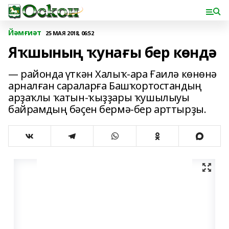
Йәмғиәт
25 МАЯ 2018, 06:52
Яҡшының ҡунағы бер көндә
— районда үткән Халыҡ-ара Ғаилә көнөнә
арналған сараларға Башҡортостандың
арҙаҡлы ҡатын-ҡыҙҙары ҡушылыуы
байрамдың бәҫен бермә-бер арттырҙы.