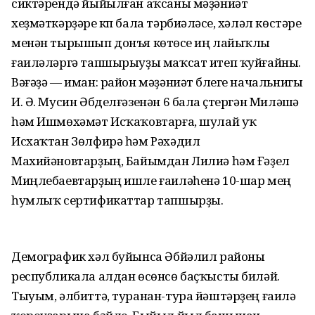
сиктәрендә йыйылған аҡсаны мәҙәниәт
хеҙмәткәрҙәре күп бала тәрбиәләүсе, хәләл көстәре
менән тырышып донъя көтөүсе иң лайыҡлы
ғаиләләргә тапшырыуҙы маҡсат итеп ҡуйғайны.
Вәғәҙә — иман: район мәҙәниәт бүлеге начальнигы
И. Ә. Мусин Әбделғәзенән 6 бала үҫтергән Миләүшә
һәм Ишмөхәмәт Исҡаҡовтарға, шулай уҡ
Исхаҡтан Зөлфирә һәм Рәхәдил
Махийәновтарҙың, Байымдан Лилиә һәм Ғәҙел
Миңлебаевтарҙың ишле ғаиләһенә 10-шар мең
һумлыҡ сертификаттар тапшырҙы.
Демографик хәл буйынса Әбйәлил районы
республикала алдан өсөнсө баҫҡысты биләй.
Тыуым, әлбиттә, туранан-тура йәштәрҙең ғаилә