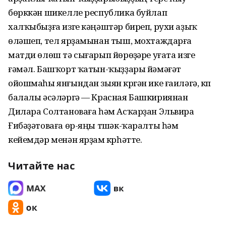
бөрккән шикелле республика буйлап
халҡыбыҙға изге кәңәштәр биреп, рухи аҙыҡ
өләшеп, тел ярҙамынан тыш, мохтаждарға
матди өлөш тә сығарып йөрөүҙәре уғата изге
ғәмәл. Башҡорт ҡатын-ҡыҙҙары йәмәғәт
ойошмаһы янғындан зыян күргән ике ғаиләгә, күп
балалы әсәләргә — Красная Башкириянан
Дилара Солтановаға һәм Асҡарҙан Эльвира
Ғибәҙәтоваға өр-яңы түшәк-ҡаралты һәм
кейемдәр менән ярҙам күрһәтте.
Читайте нас