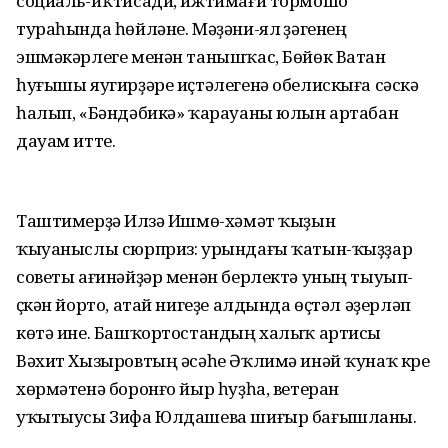
социаль-иҡтисади, ижтимағи тормошо
тураһында һөйләне. Мәҙәни-ял үҙәгенең
эшмәкәрлеге менән танышҡас, Бөйөк Ватан
һуғышы яугирҙәре иҫтәлегенә обелискыға сәскә
һалып, «Бәндәбикә» ҡарауаны юлын артабан
дауам итте.
Таштимерҙә Илүзә Ишмө-хәмәт ҡыҙын
ҡыуаныслы сюрприз: урындағы ҡатын-ҡыҙҙар
советы ағинәйҙәр менән берлектә уның тыуып-
үҫкән йорто, атай нигеҙе алдында өҫтәл әҙерләп
көтә ине. Башҡортостандың халыҡ артисы
Вәхит Хызыровтың әсәһе Әҡлимә инәй ҡунаҡ күреү
хөрмәтенә боронғо йыр һуҙһа, ветеран
уҡытыусы Зифа Юлдашева шиғыр бағышланы.