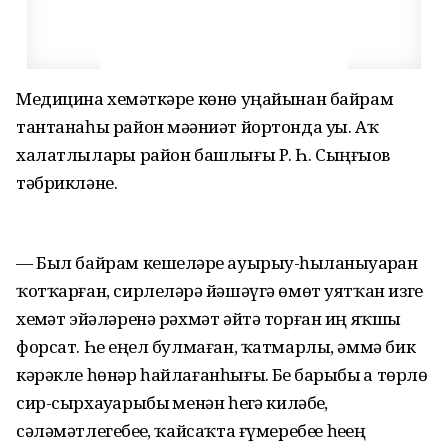
Медицина хеҙмәткәре көнө уңайынан байрам
тантанаһы район мәҙәниәт йортонда уҙҙы. Аҡ
халатлыларҙы район башлығы Р. Һ. Сыңғыҙов
тәбрикләне.
— Был байрам кешеләрҙе ауырыу-һыҙланыуҙарҙан
ҡотҡарған, сирлеләрҙә йәшәүгә өмөт уятҡан изге
хеҙмәт эйәләренә рәхмәт әйтә торған иң яҡшы
форсат. Һеҙ еңел булмаған, ҡатмарлы, әммә бик
кәрәкле һөнәр һайлағанһығыҙ. Беҙ барыбыҙ ҙа төрлө
сир-сырхауҙарыбыҙ менән һеҙгә киләбеҙ,
сәләмәтлегебеҙҙе, ҡайсаҡта ғүмеребеҙҙе һеҙҙең