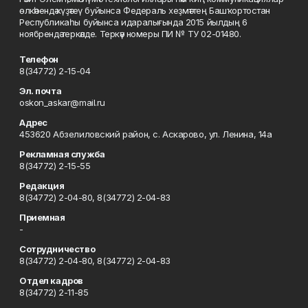
өлкәһендә күҙәтеү буйынса Федераль хеҙмәттең Башҡортостан
Республикаһы буйынса идаралығында 2015 йылдың 6
ноябрендә теркәлде. Теркәү номеры ПИ № ТУ 02-01480.
Телефон
8(34772) 2-15-04
Эл. почта
oskon_askar@mail.ru
Адрес
453620 Абзелиловский район, с. Аскарово, ул. Ленина, 14а
Рекламная служба
8(34772) 2-15-55
Редакция
8(34772) 2-04-80, 8(34772) 2-04-83
Приемная
-
Сотрудничество
8(34772) 2-04-80, 8(34772) 2-04-83
Отдел кадров
8(34772) 2-11-85