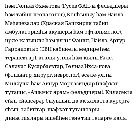
һәм Гөлназ Әхмәтова (Гусев ФАП-ы фельдшеры
һәм табип-неонатолог), Көнһылыу һәм Нәйлә
Мәһәҙиевалар (Красная Башкирия табип
амбулаторияһы акушеры һәм офтальмолог),
ирле-ҡатынлы һәм уллы Фәнил, Нәйлә, Артур
Ғарраповтар (ЭВН кабинеты мөдире һәм
терапевтар), аталы-уллы һәм ҡыҙлы Ғәле,
Салауат Күсәрбаевтар, Гөлназ Ихса-нова
(фтизиатр, хирург, невролог), әсәле-уллы
Миләүшә һәм Айнур Мортазиндар (шәфҡәт
туташы, «Ашығыс ярҙам» фельдшеры). Киләсәктә
ейән-ейәнсәрҙәр быуынын да аҡ халатта күрергә
яҙһын, табиптар, шәфҡәт туташтары
династиялары ишәйһен генә тип теләргә ҡала.