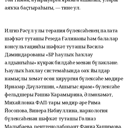
аяҡҡа баҫтыраһығыҙ, — тине ул.
Илгиз Рәсүл улы терапия бүлексәһенең палата
шәфҡәт туташы Резеда Ғәлинаны һәм балалар
консультацияһы шәфҡәт туташы Вәсилә
Дәминдарованы «БР һаулыҡ һаҡлау
алдынғыһы» күкрәк билдәһе менән бүләкләне.
Һаулыҡ һаҡлау системаһында оҙаҡ йылдар
намыҫлы хеҙмәт өсөн хирургия бүлексәһе мөдире
Ирназар Дәүләтшин, «Ашығыс ярҙам» бүлексәһе
фельдшеры Рәшиҙә Ҡарамырҙина, Әлмөхәмәт,
Михайловка ФАП-тары мөдир-ҙәре Рима
Йосопова, Винера Нәбиуллина, наркология
бүлексәһенән шәфҡәт туташы Гөлназ
Малыбаева, рентгенолаборант Фәниә Хашимова,