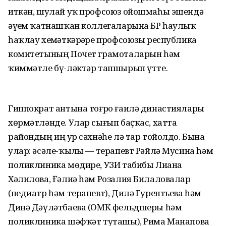
иткән, шулай уҡ профсоюз ойошмаһы эшендә
әүҙем ҡатнашҡан коллегаларына БР һаулыҡ
һаҡлау хеҙмәткәрҙәре профсоюзы республика
комитетының Почет грамоталарын һәм
ҡиммәтле бү-ләктәр тапшырып үтте.
Гиппократ антына тоғро ғаилә династиялары
хөрмәтләнде. Улар сығып баҫҡас, хатта
райондың иң ҙур сәхнәһе лә тар тойолдо. Бына
улар: әсәле-ҡыҙлы — терапевт Рәйлә Мусина һәм
поликлиника мөдире, УЗИ табибы Лиана
Хәлилова, Ғәлиә һәм Розалия Билаловалар
(педиатр һәм терапевт), Дилә Гурентьева һәм
Динә Дәүләтбаева (ОМК фельдшеры һәм
поликлиника шәфҡәт туташы), Рима Манапова