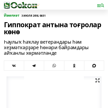
Йәмғиәт
3 ИЮЛЯ 2018, 06:51
Гиппократ антына тоғролар
көнө
Һаулыҡ һаҡлау ветерандары һәм
хеҙмәткәрҙәре һөнәри байрамдары
айҡанлы хөрмәтләнде