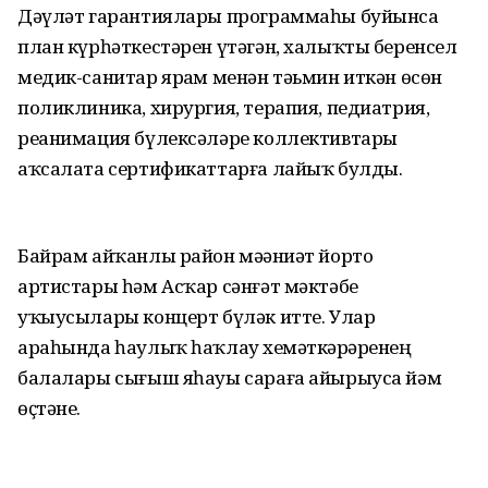
Дәүләт гарантиялары программаһы буйынса
план күрһәткестәрен үтәгән, халыҡты беренсел
медик-санитар ярҙам менән тәьмин иткән өсөн
поликлиника, хирургия, терапия, педиатрия,
реанимация бүлексәләре коллективтары
аҡсалата сертификаттарға лайыҡ булды.
Байрам айҡанлы район мәҙәниәт йорто
артистары һәм Асҡар сәнғәт мәктәбе
уҡыусылары концерт бүләк итте. Улар
араһында һаулыҡ һаҡлау хеҙмәткәрҙәренең
балалары сығыш яһауы сараға айырыуса йәм
өҫтәне.