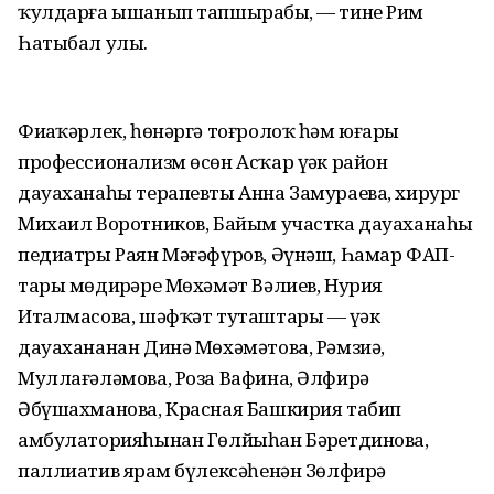
ҡулдарға ышанып тапшырабыҙ, — тине Рим
Һатыбал улы.
Фиҙаҡәрлек, һөнәргә тоғролоҡ һәм юғары
профессионализм өсөн Асҡар үҙәк район
дауаханаһы терапевты Анна Замураева, хирург
Михаил Воротников, Байым участка дауаханаһы
педиатры Раян Мәғәфүров, Әүнәш, Һамар ФАП-
тары мөдирҙәре Мөхәмәт Вәлиев, Нурия
Италмасова, шәфҡәт туташтары — үҙәк
дауахананан Динә Мөхәмәтова, Рәмзиә,
Муллағәләмова, Роза Вафина, Әлфирә
Әбүшахманова, Красная Башкирия табип
амбулаторияһынан Гөлйыһан Бәҙретдинова,
паллиатив ярҙам бүлексәһенән Зөлфирә