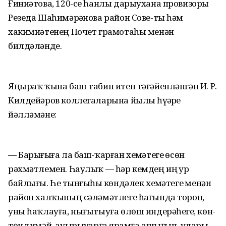
Ғиниәтова, 120-се һанлы дарыухана провизоры
Резеда Шаһимәрҙәнова район Сове-ты һәм
хакимиәтенең Почет грамотаһы менән
билдәләнде.
Яңыраҡ ҡына баш табип итеп тәғәйенләнгән И. Р.
Килдейәров коллегаларына йылы һүҙҙәрҙе
йәлләмәне:
— Барығыҙға ла баш-ҡарған хеҙмәтегеҙ өсөн
рәхмәтлемен. Һаулыҡ — һәр кемдең иң ҙур
байлығы. Һеҙ тынғыһыҙ көндәлек хеҙмәтегеҙ менән
район халҡының сәләмәтлеге һағында тороп,
уны һаҡлауға, нығытыуға өлөш индерәһегеҙ, көн-
төн тимәй, ауырыуҙарға ярҙамға ашығып, уларҙы