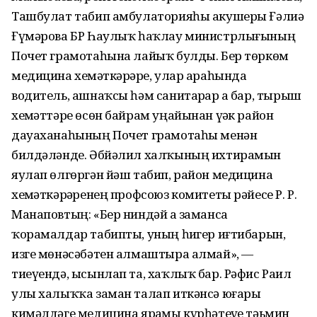
Ташбулат табип амбулаторияһы акушеры Ғәлиә
Ғүмәрова БР Һаулыҡ һаҡлау министрлығының
Почет грамотаһына лайыҡ булды. Бер төркөм
медицина хеҙмәткәрҙәре, улар араһында
водитель, ашнаҡсы һәм санитарҙар ҙа бар, тырыш
хеҙмәттәре өсөн байрам уңайынан үҙәк район
дауаханаһының Почет грамотаһы менән
билдәләнде. Әбйәлил халҡының ихтирамын
яулап өлгөргән йәш табип, район медицина
хеҙмәткәрҙәренең профсоюз комитеты рәйесе Р. Р.
Манаповтың: «Бер ниндәй ҙа заманса
ҡорамалдар табипты, уның һиҙгер иғтибарын,
изге мөнәсәбәтен алмаштыра алмай», —
тиеүендә, ысынлап та, хаҡлыҡ бар. Рәфис Раил
улы халыҡҡа заман талап иткәнсә юғары
кимәлдәге медицина ярҙамы күрһәтеүҙе тәьмин