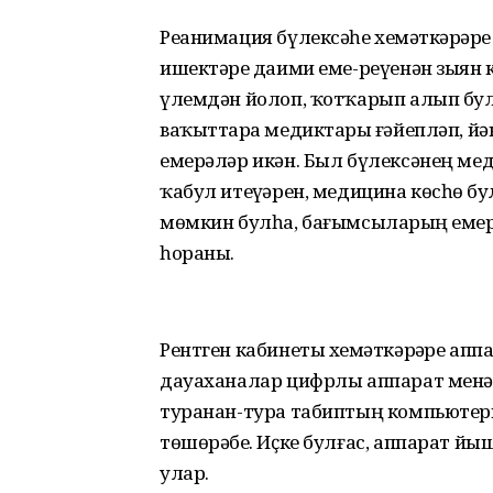
Реанимация бүлексәһе хеҙмәткәрҙәр
ишектәрҙе даими еме-реүенән зыян 
үлемдән йолоп, ҡотҡарып алып бул
ваҡыттарҙа медиктарҙы ғәйепләп, йәк
емерәләр икән. Был бүлексәнең м
ҡабул итеүҙәрен, медицина көсһөҙ б
мөмкин булһа, бағымсыларҙың емерел
һораны.
Рентген кабинеты хеҙмәткәрҙәре ап
дауаханалар цифрлы аппарат менән
туранан-тура табиптың компьютеры
төшөрәбеҙ. Иҫке булғас, аппарат йы
улар.