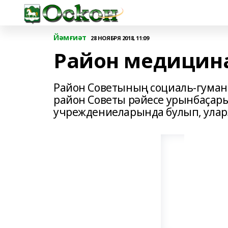
Йәмғиәт
28 НОЯБРЯ 2018, 11:09
Район медицина
Район Советының социаль-гумани
район Советы рәйесе урынбаҫары
учреждениеларында булып, улар