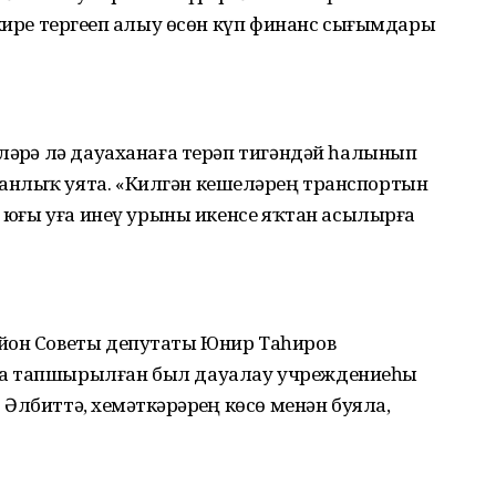
 кире тергеҙеп алыу өсөн күп финанс сығымдары
ләрҙә лә дауаханаға терәп тигәндәй һалынып
нлыҡ уята. «Килгән кешеләрҙең транспортын
ис юғы уға инеү урыны икенсе яҡтан асылырға
айон Советы депутаты Юнир Таһиров
ға тапшырылған был дауалау учреждениеһы
лбиттә, хеҙмәткәрҙәрҙең көсө менән буяла,