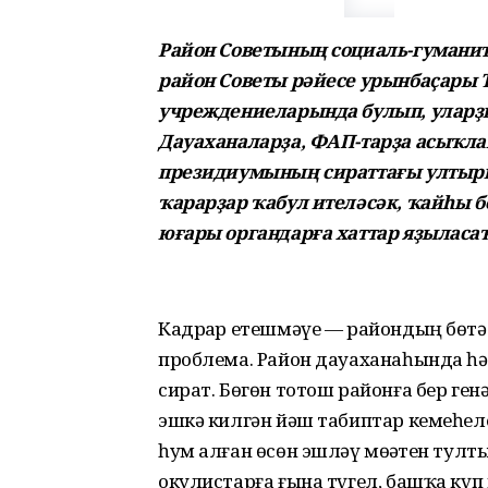
Район Советының социаль-гуманит
район Советы рәйесе урынбаҫары 
учреждениеларында булып, уларҙ
Дауаханаларҙа, ФАП-тарҙа асыҡла
президиумының сираттағы ултыр
ҡарарҙар ҡабул ителәсәк, ҡайһы б
юғары органдарға хаттар яҙыласаҡ
Кадрҙар етешмәүе — райондың бөт
проблема. Район дауаханаһында һ
сират. Бөгөн тотош районға бер ген
эшкә килгән йәш табиптар кемеһел
һум алған өсөн эшләү мөҙҙәтен тул
окулистарға ғына түгел, башҡа күп 