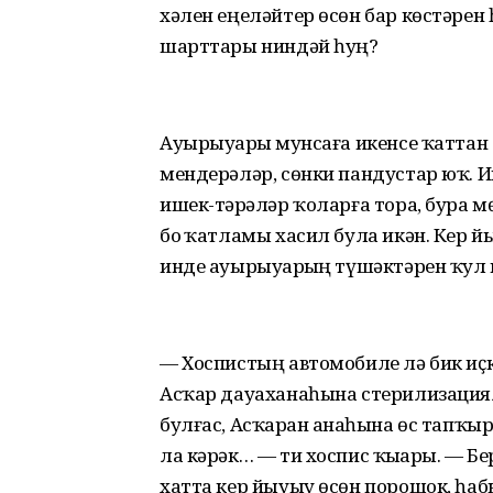
хәлен еңеләйтер өсөн бар көстәрен һа
шарттары ниндәй һуң?
Ауырыуҙарҙы мунсаға икенсе ҡаттан
мендерәләр, сөнки пандустар юҡ. Ик
ишек-тәҙрәләр ҡоларға тора, бура 
боҙ ҡатламы хасил була икән. Кер 
инде ауырыуҙарҙың түшәктәрен ҡул
— Хоспистың автомобиле лә бик иҫк
Асҡар дауаханаһына стерилизациялар
булғас, Асҡарҙан аҙнаһына өс тапҡ
ла кәрәк… — ти хоспис ҡыҙҙары. — Бер
хатта кер йыуыу өсөн порошок, һа