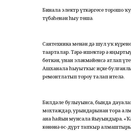
Бинала электр үткәргесе торошо ҡу
түбәһенән һыу төшә.
Сантехника менән дә шул уҡ күренеш
таҙарталар. Тәҙрә-ишектәр ҙә яңырт
бөткән, унан эләкмәйенсә атлап үте
Ашханала һыуытҡыс иҫке булғанлы
ремонтлатып тороу талап ителә.
Билдәле булыуынса, бында дауала
мохтаждар, урындарынан тора алмағ
аҙна һайын мунсала йыуындыра. «Ҡ
көнөнә өс-дүрт тапҡыр алмаштырырғ