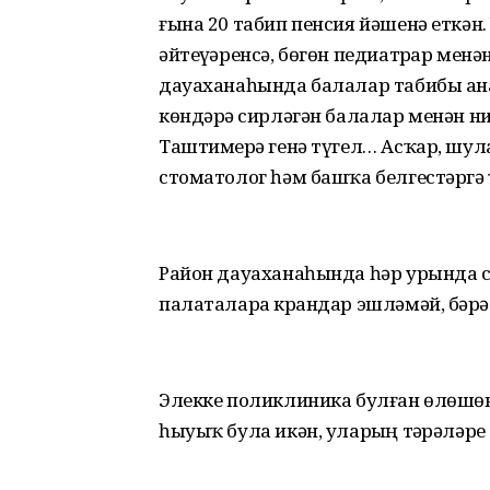
ғына 20 табип пенсия йәшенә еткә
әйтеүҙәренсә, бөгөн педиатрҙар мен
дауаханаһында балалар табибы аҙн
көндәрҙә сирләгән балалар менән н
Таштимерҙә генә түгел… Асҡар, шул
стоматолог һәм башҡа белгестәргә
Район дауаханаһында һәр урында с
палаталарҙа крандар эшләмәй, бәҙр
Элекке поликлиника булған өлөшөн
һыуыҡ була икән, уларҙың тәҙрәләр