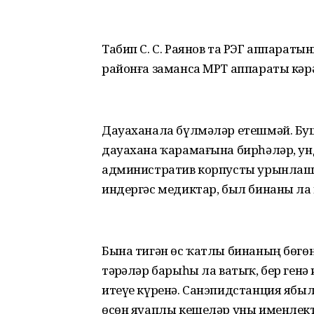
Табип С. С. Раянов та РЭГ аппараты
районға заманса МРТ аппараты кәр
Дауаханала бүлмәләр етешмәй. Бу
дауахана ҡарамағына бирһәләр, у
административ корпусты урынлашт
индергәс медиктар, был бинаны ла
Бына тигән өс ҡатлы бинаның бөгөн
тәҙрәләр барыһы ла ватыҡ, бер генә
итеүе күренә. Санэпидстанция ябы
өсөн яуаплы кешеләр уны именлект