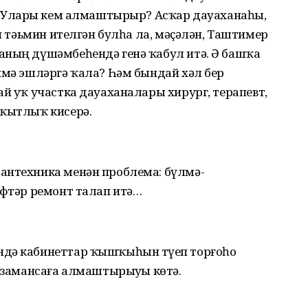
н. Уларҙы кем алмаштырыр? Асҡар дауаханаһы,
ән тәьмин ителгән булһа ла, мәҫәлән, Таштимер
аның дүшәмбеһендә генә ҡабул итә. Ә башҡа
имә эшләргә ҡала? Һәм бындай хәл бер
ай уҡ участка дауаханалары хирург, терапевт,
 ҡытлыҡ кисерә.
антехника менән проблема: бүлмә-
әфтәр ремонт талап итә…
дә кабинеттар ҡышҡыһын түҙеп торғоһоҙ
е замансаға алмаштырыуҙы көтә.