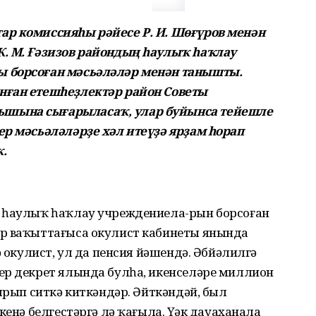
ар комиссияһы рәйесе Р. И. Шөғүров менән
Ҡ. М. Ғәзизов райондың һаулыҡ һаҡлау
ы борсоған мәсьәләләр менән танышты.
нған етешһеҙлектәр район Советы
ышына сығарыласаҡ, улар буйынса тейешле
ер мәсьәләләрҙе хәл итеүҙә ярҙам һорап
.
ә һаулыҡ һаҡлау учреждениела-рын борсоған
әр ваҡыттағыса окулист кабинеты янында
ә окулист, ул да пенсия йәшендә. Әбйәлилгә
ер декрет ялында булһа, икенселәре миллион
тырып ситкә киткәндәр. Әйткәндәй, был
кенә белгестәргә лә ҡағыла. Үҙәк дауаханала