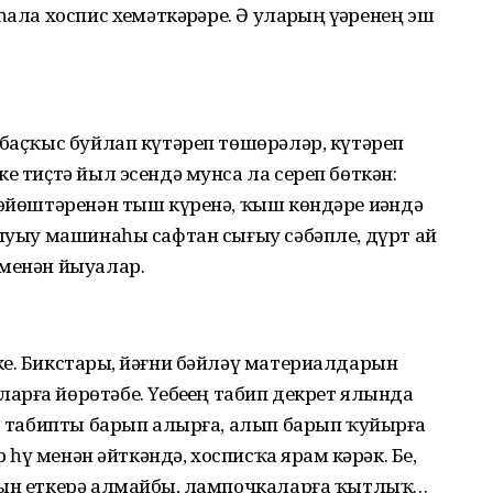
ла хоспис хеҙмәткәрҙәре. Ә уларҙың үҙҙәренең эш
 баҫҡыс буйлап күтәреп төшөрәләр, күтәреп
е тиҫтә йыл эсендә мунса ла сереп бөткән:
мөйөштәренән тыш күренә, ҡыш көндәре иҙәндә
йыуыу машинаһы сафтан сығыу сәбәпле, дүрт ай
 менән йыуалар.
е. Бикстарҙы, йәғни бәйләү материалдарын
ға йөрөтәбеҙ. Үҙебеҙҙең табип декрет ялында
ыр табипты барып алырға, алып барып ҡуйырға
 һүҙ менән әйткәндә, хосписҡа ярҙам кәрәк. Беҙ,
бын еткерә алмайбыҙ, лампочкаларға ҡытлыҡ…