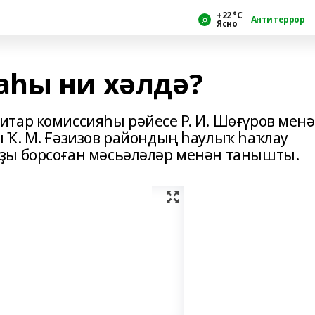
+22 °С
Антитеррор
Ясно
һы ни хәлдә?
тар комиссияһы рәйесе Р. И. Шөғүров мен
 Ҡ. М. Ғәзизов райондың һаулыҡ һаҡлау
ҙы борсоған мәсьәләләр менән танышты.