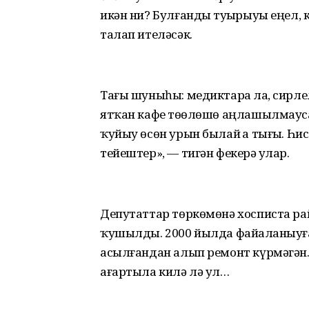
икән ни? Булғанды туҙҙырыуы еңел,
талап ителәсәк.
Тағы шуныһы: медиктарҙа ла, сирле
ятҡан кафе төҙөлөшө аңлашылмауса
ҡуйыу өсөн урын былай ҙа тығыҙ. Һ
тейештер», — тигән фекерҙә улар.
Депутаттар төркөмөнә хосписта р
ҡушылды. 2000 йылда файҙаланыу
асылғандан алып ремонт күрмәгән. Ә
ағартыла килә лә ул…