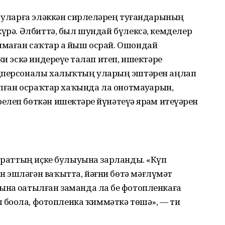
е уларға эләккән сирлеләрҙең туғандарының
күрә. Әлбиттә, был шундай бүлексә, кемделер
маған саҡтар ҙа йыш осрай. Ошондай
и эскә индереүҙе талап итеп, ишектәрҙе
едперсоналы халыҡтың уларҙың эштәрен аңлап
улған осраҡтар хаҡында ла онотмауҙарын,
еп бөткән ишектәрҙе йүнәтеүҙә ярҙам итеүҙәрен
параттың иҫке булыуына зарланды. «Күп
 эшләгән ваҡытта, йәғни бөтә мәғлүмәт
на оҙатылған заманда ла беҙ фотопленкаға
ш боҙола, фотопленка ҡиммәткә төшә», — ти