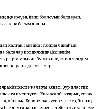
ның иҫкереүен, йыш боҙолоуын белдереп,
әклегенә баҫым яһаны.
шап ҡалған санэпидстанция бинаһын
нда балалар поликлиникаһы йәиһә
ырырға мөмкин булыр ине, тигән тәҡдим
 инеп ҡараны депутаттар.
 яраҡһыҙ хәлгә ҡалыуы аяныс. Ҙур пластик
 ишек тә имен түгел. Уны асарбаҡтарҙың төйәк
лып, ойошма Белоретҡа күсерелгәс тә, бының
ә һаҡлау сараһын күрергә тейеш түгел инеме