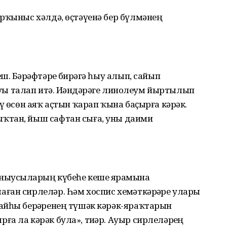
рҡыныс хәлдә, өҫтәүенә бер бүлмәнең
. Бәҙрәфтәрҙе биҙрәгә һыу алып, сайып
ыуҙы талап итә. Иҙәндәрҙәге линолеум йыртылып
ү өсөн аяҡ аҫтын ҡарап ҡына баҫырға кәрәк.
ҡтан, йыш сафтан сыға, уны даими
ныусыларҙың күбеһе кеше ярҙамына
ан сирлеләр. Һәм хоспис хеҙмәткәрҙәре уларҙы
айһы берҙәренең түшәк кәрәк-яраҡтарын
а ла кәрәк була», тиҙәр. Ауыр сирлеләрҙең