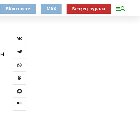
ВКонтакте
MAX
Беҙҙең турала
ән