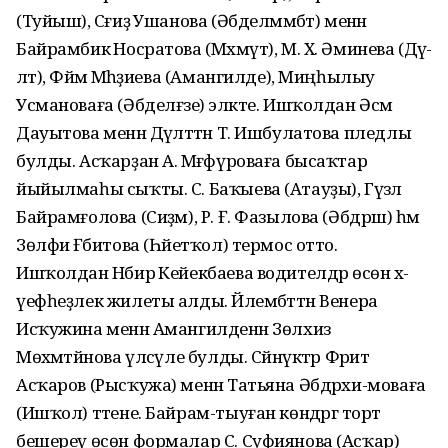
(Туйыш), Сәғиҙә Ушанова (Әбделмәмбәт) менән
Байрамбикә Носратова (Мәхмүт), М. Х. Әминева (Дәү-
ләт), Фәймә Мәһәҙиева (Амангилде), Миңһылыу
Усмановаға (Әбделғәзе) эләкте. Ишҡолдан Әсмә
Дауытова менән Дәүләттән Т. Ишбулатова пледлы
булды. Асҡарҙан А. Мәғәфүроваға бысаҡтар
йыйылмаһы сыҡты. С. Баҡыева (Атауҙы), Гүзәл
Байрамғолова (Сиҙәм), Р. Ғ. Фазылова (Әбдрәш) һәм
Зөлфиә Ғәбитова (Һәйетҡол) термос отто.
Ишҡолдан Нәбирә Кейекбаева водителдәр өсөн хә-
үефһеҙлек жилеты алды. Йәлембәттән Венера
Исҡужина менән Амангилденән Зөлхизә
Мөхәмәтйәнова үлсәүле булды. Сәйнүктәр Фәрит
Асҡаров (Рысҡужа) менән Татьяна Әбдрәхи-моваға
(Ишҡол) тәтене. Байрам-тыуған көндәргә торт
бешереү өсөн формалар С. Суфиянова (Асҡар)