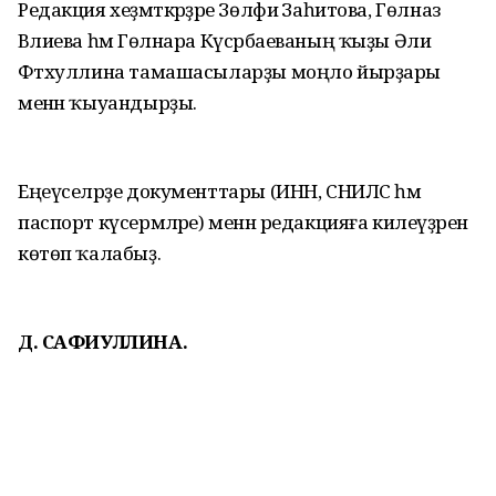
Редакция хеҙмәткәрҙәре Зөлфиә Заһитова, Гөлназ
Вәлиева һәм Гөлнара Күсәрбаеваның ҡыҙы Әлиә
Фәтхуллина тамашасыларҙы моңло йырҙары
менән ҡыуандырҙы.
Еңеүселәрҙе документтары (ИНН, СНИЛС һәм
паспорт күсермәләре) менән редакцияға килеүҙәрен
көтөп ҡалабыҙ.
Д. САФИУЛЛИНА.