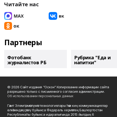
Читайте нас
Партнеры
Фотобанк
Рубрика "Еда и
журналистов РБ
напитки"
© 2026 Сайт издания "Оскон" Копирование информации сайта
разрешено только с письменного согласия администрации.
Об использовании персональных данных
Гәзит Элемтә, мәғлүмәт технологиялары һәм киң коммуникациялар
өлкәһендә күҙәтеү буйынса Федераль хеҙмәттең Башҡортостан
Республикаһы буйынса идаралығында 2015 йылдың 6