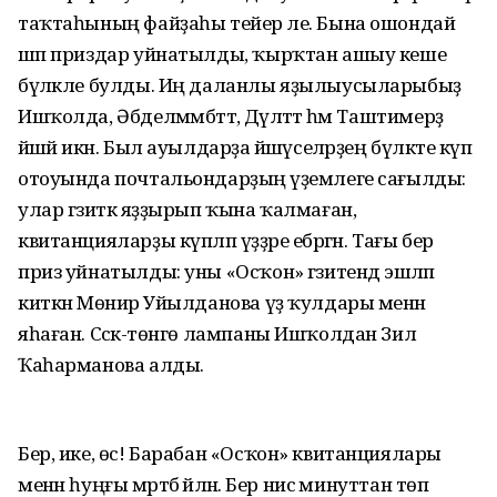
таҡтаһының файҙаһы тейер әле. Бына ошондай
шәп приздар уйнатылды, ҡырҡтан ашыу кеше
бүләкле булды. Иң даланлы яҙылыусыларыбыҙ
Ишҡолда, Әбделмәмбәттә, Дәүләттә һәм Таштимерҙә
йәшәй икән. Был ауылдарҙа йәшәүселәрҙең бүләкте күп
отоуында почтальондарҙың әүҙемлеге сағылды:
улар гәзиткә яҙҙырып ҡына ҡалмаған,
квитанцияларҙы күпләп үҙҙәре ебәргән. Тағы бер
приз уйнатылды: уны «Осҡон» гәзитендә эшләп
киткән Мөнирә Уйылданова үҙ ҡулдары менән
яһаған. Сәскә-төнгө лампаны Ишҡолдан Зилә
Ҡаһарманова алды.
Бер, ике, өс! Барабан «Осҡон» квитанциялары
менән һуңғы мәртәбә әйләнә. Бер нисә минуттан төп