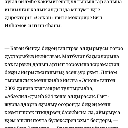
ауыл биләмәһе хакимиәтенең ултырыштар залына
йыйылған халыҡ алдында мәғлүмәт үҙәге
директоры, «Осҡон» гәзите мөхәррире Вил
Илһамов сығыш яһаны.
— Бөгөн бында беҙҙең гәзиттәрҙе алдырыусы тоғро
дуҫтарыбыҙ йыйылған. Матбуғат баҫмаларына
хаҡтарҙың даими артып тороуына ҡарамаҫтан,
беҙҙән айырылмағанығыҙ өсөн ҙур рәхмәт. Дөйөм
тырышлыҡ менән киләһе йылға «Осҡон» гәзитенә
2302 данаға квитанция тултырылһа,
«Абзелил»ды иһә 924 кеше алдырасаҡ. Гәзит-
журналдарға яҙылыу осоронда беҙҙең менән
хеҙмәттәшлек иткәндәрҙең барыһына ла, айырыуса
әүҙем эшләгән почта бүлексәләренә рәхмәт белдерәм, —