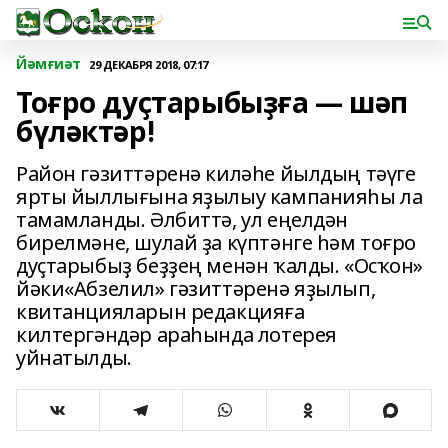
Йәмғиәт
29 ДЕКАБРЯ 2018, 07:17
Тоғро дуҫтарыбыҙға — шәп
бүләктәр!
Район гәзиттәренә киләһе йылдың тәүге
ярты йыллығына яҙылыу кампанияһы ла
тамамланды. Әлбиттә, ул еңелдән
бирелмәне, шулай ҙа күптәнге һәм тоғро
дуҫтарыбыҙ беҙҙең менән ҡалды. «Осҡон»
йәки«Абзелил» гәзиттәренә яҙылып,
квитанцияларын редакцияға
килтергәндәр араһында лотерея
уйнатылды.