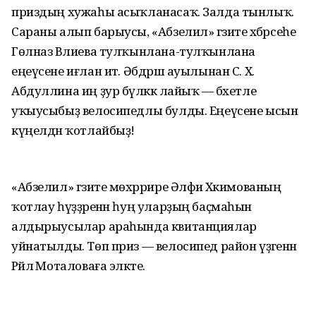
приздың хужаһы асыҡланасаҡ. Залда тынлыҡ.
Сараны алып барыусы, «Абзелил» гәзите хәбәрсеһе
Гөлназ Вәлиева тулҡынлана-тулҡынлана
еңеүсене иғлан итә. Әбдрәш ауылынан С. Х.
Абдуллина иң ҙур бүләккә лайыҡ — бәхетле
уҡыусыбыҙ велосипедлы булды. Еңеүсене ысын
күңелдән ҡотлайбыҙ!
«Абзелил» гәзите мөхәррире Әлфиә Хәкимованың
ҡотлау һүҙҙәренән һуң уларҙың баҫмаһын
алдырыусылар араһында квитанциялар
уйнатылды. Төп приз — велосипед район үҙәгенән
Рәйлә Моталоваға эләкте.