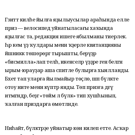
Гәзиттә киләһе йылға яҙылыусылар араһында елле
приз — велосипед уйнатыласағы хаҡында
яҙылғас та, редакция ишеге ябылманы тиерлек.
Һәр кем үҙ ҡулдары менән ҡәҙерле квитанцияны
йәшниккә төшөрөргә тырышты, берәүҙәр
«бисмилла»лап теләһә, икенселәр үҙҙәре генә белгән
ырым-юрауҙар аша сәпитле булырға хыялланды.
Бәхет тап уларға йылмайыр төҫлө, шәп бүләкте
отоу ниәте менән күптәр янды. Төп призға дәғүә
итмәгәндәр, беҙгә «төймә лә бүләк» тип хушһынып,
ҡалған приздарға өмөтләнде.
Ниһайәт, бүләктәрҙе уйнатыр көн килеп етте. Асҡар