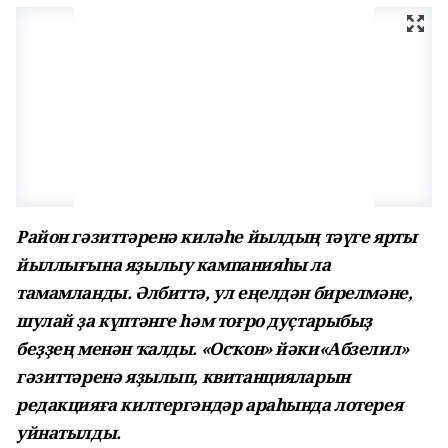
Район гәзиттәренә киләһе йылдың тәүге ярты
йыллығына яҙылыу кампанияһы ла
тамамланды. Әлбиттә, ул еңелдән бирелмәне,
шулай ҙа күптәнге һәм тоғро дуҫтарыбыҙ
беҙҙең менән ҡалды. «Осҡон» йәки«Абзелил»
гәзиттәренә яҙылып, квитанцияларын
редакцияға килтергәндәр араһында лотерея
уйнатылды.