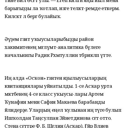
тине Вил Әсғәт улы. — Етеп килгән яңы йыл менән
барығыҙҙы ла ҡотлап, изге теләктә-ремде еткерәм.
Киләсәктә лә бергә булайыҡ.
Әүҙем гәзит уҡыусыларыбыҙҙы район
хакимиәтенең мәғлүмәт-аналитика бүлеге
начальнигы Радик Рәхмәтуллин тәбрикләп үтте.
Иң алда «Осҡон» гәзитенә яҙылыусыларҙың
квитанциялары уйнатылды. 1-се Асҡар урта
мәктәбенең 4-се класс уҡыусы-лары Артем
Ҡунафин менән Сафия Макаева барабанды
әйләндерҙе. Уларҙың еңел ҡулынан иң тәүге булып
Ишҡолдан Таңсулпан Зәйнетдинова сәғәт отто.
Стена сәғәттәре Ф. Б. Шәғәлин (Асҡар), Ғәйәр Вәлиев