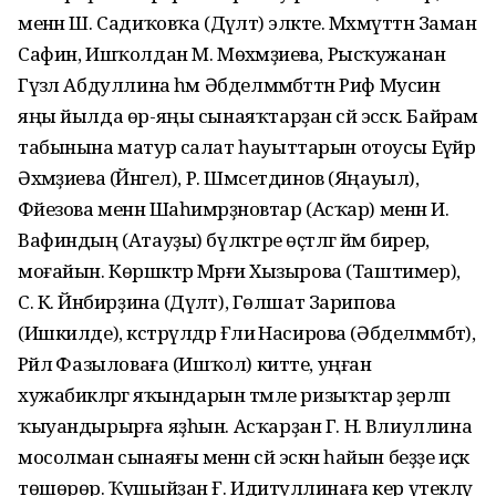
менән Ш. Садиҡовҡа (Дәүләт) эләкте. Мәхмүттән Заман
Сафин, Ишҡолдан М. Мөхәмәҙиева, Рысҡужанан
Гүзәл Абдуллина һәм Әбделмәмбәттән Риф Мусин
яңы йылда өр-яңы сынаяҡтарҙан сәй эсәсәк. Байрам
табынына матур салат һауыттарын отоусы Еүәйрә
Әхмәҙиева (Йәнгел), Р. Шәмсетдинов (Яңауыл),
Фәйезова менән Шаһимәрҙәновтар (Асҡар) менән И.
Вафиндың (Атауҙы) бүләктәре өҫтәлгә йәм бирер,
моғайын. Көршәктәр Мәрғиә Хызырова (Таштимер),
С. К. Йәнбирҙина (Дәүләт), Гөлшат Зарипова
(Ишкилде), кәстрүлдәр Ғәлиә Насирова (Әбделмәмбәт),
Рәйлә Фазыловаға (Ишҡол) китте, уңған
хужабикәләргә яҡындарын тәмле ризыҡтар әҙерләп
ҡыуандырырға яҙһын. Асҡарҙан Г. Н. Вәлиуллина
мосолман сынаяғы менән сәй эскән һайын беҙҙе иҫкә
төшөрөр. Ҡушыйҙан Ғ. Идиәтуллинаға кер үтекләү