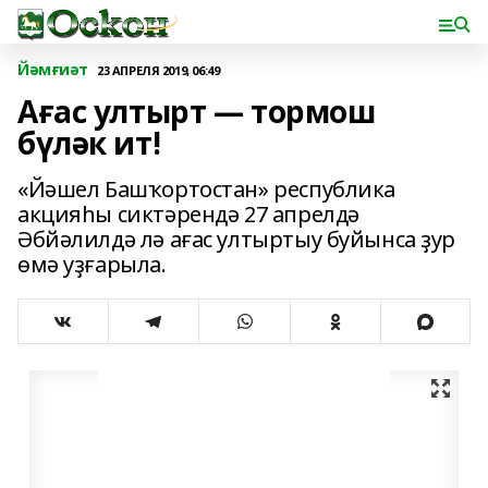
Йәмғиәт
23 АПРЕЛЯ 2019, 06:49
Ағас ултырт — тормош
бүләк ит!
«Йәшел Башҡортостан» республика
акцияһы сиктәрендә 27 апрелдә
Әбйәлилдә лә ағас ултыртыу буйынса ҙур
өмә уҙғарыла.