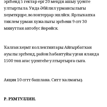
эргәһендә 5 гектар ергә 20 меңдән ашыу үҫенте
ултыртыла. Унда Әбйәлил урмансылығы
хеҙмәткәрҙәре, волонтерҙар эшләйәсәк. Ярлыҡапҡа
тиклем урман хужалығы эргәһенән 9 сәғәт 30
минуттан автобус йөрөйәсәк.
Ҡалған хеҙмәт коллективтары Айғырбатҡан
ауылы эргәһендә, район һабантуйы уҙған яланда
1500 төп ағас үҫентеһе ултыртырға сыға.
Акция 10 сәғәттә башлана. Ситтә ҡалмағыҙ.
Р. РӘХМӘТУЛЛИН.