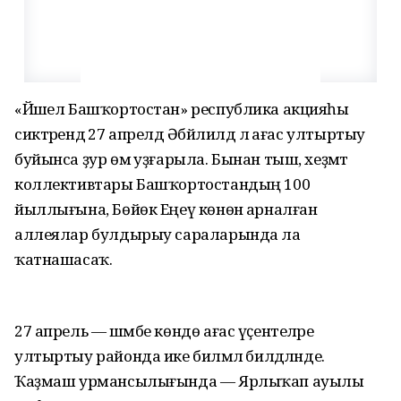
«Йәшел Башҡортостан» республика акцияһы
сиктәрендә 27 апрелдә Әбйәлилдә лә ағас ултыртыу
буйынса ҙур өмә уҙғарыла. Бынан тыш, хеҙмәт
коллективтары Башҡортостандың 100
йыллығына, Бөйөк Еңеү көнөнә арналған
аллеялар булдырыу сараларында ла
ҡатнашасаҡ.
27 апрель — шәмбе көндө ағас үҫентеләре
ултыртыу районда ике биләмәлә билдәләнде.
Ҡаҙмаш урмансылығында — Ярлыҡап ауылы