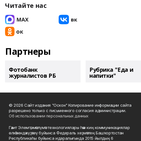
Читайте нас
Партнеры
Фотобанк
Рубрика "Еда и
журналистов РБ
напитки"
© 2026 Сайт издания "Оскон" Копирование информации сайта
разрешено только с письменного согласия администрации.
Об использовании персональных данных
Гәзит Элемтә, мәғлүмәт технологиялары һәм киң коммуникациялар
өлкәһендә күҙәтеү буйынса Федераль хеҙмәттең Башҡортостан
Республикаһы буйынса идаралығында 2015 йылдың 6