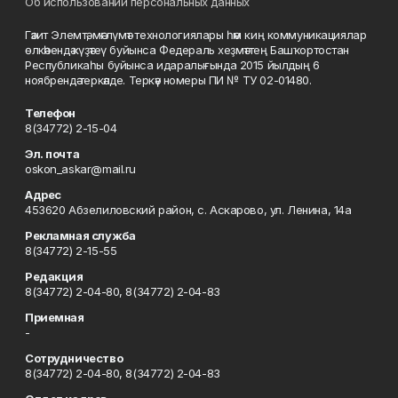
Об использовании персональных данных
Гәзит Элемтә, мәғлүмәт технологиялары һәм киң коммуникациялар
өлкәһендә күҙәтеү буйынса Федераль хеҙмәттең Башҡортостан
Республикаһы буйынса идаралығында 2015 йылдың 6
ноябрендә теркәлде. Теркәү номеры ПИ № ТУ 02-01480.
Телефон
8(34772) 2-15-04
Эл. почта
oskon_askar@mail.ru
Адрес
453620 Абзелиловский район, с. Аскарово, ул. Ленина, 14а
Рекламная служба
8(34772) 2-15-55
Редакция
8(34772) 2-04-80, 8(34772) 2-04-83
Приемная
-
Сотрудничество
8(34772) 2-04-80, 8(34772) 2-04-83