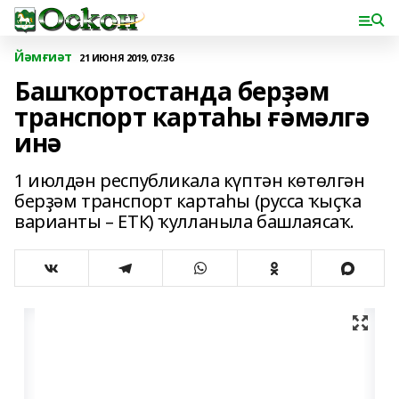
Йәмғиәт
21 ИЮНЯ 2019, 07:36
Башҡортостанда берҙәм
транспорт картаһы ғәмәлгә
инә
1 июлдән республикала күптән көтөлгән
берҙәм транспорт картаһы (русса ҡыҫҡа
варианты – ЕТК) ҡулланыла башлаясаҡ.