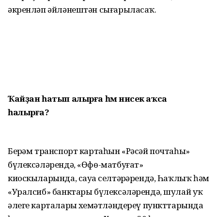
әкренләп әйләнештән сығарыласаҡ.
Ҡайҙан һатып алырға һәм нисек
аҡса
һалырға?
Берҙәм транспорт картаһын «Рәсәй почтаһы»
бүлексәләрендә, «Өфө-матбуғат»
киоскыларында, сауҙа селтәрҙәрендә, Һаҡлыҡ һәм
«Уралсиб» банктары бүлексәләрендә, шулай уҡ
әлеге карталарҙы хеҙмәтләндереү пункттарында