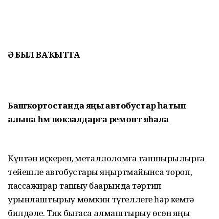
Ә БЫЛ ВАҠЫТТА
Башҡортостанда яңы автобустар һатып
алына һәм вокзалдарға ремонт яһала
Күптән иҫкереп, металлоломға тапшырылырға
тейешле автобустарҙы яңыртмайынса тороп,
пассажирҙар ташыу баҙарында тәртип
урынлаштырыу мөмкин түгеллеге һәр кемгә
билдәле. Тик бығаса алмаштырыу өсөн яңы