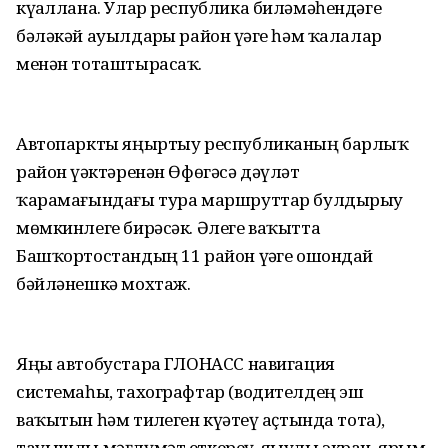
күҙаллана. Улар республика биләмәһендәге
бәләкәй ауылдарҙы район үҙәге һәм ҡалалар
менән тоташтырасаҡ.
Автопаркты яңыртыу республиканың барлыҡ
район үҙәктәренән Өфөгәсә дәүләт
ҡарамағындағы тура маршруттар булдырыу
мөмкинлеге бирәсәк. Әлеге ваҡытта
Башҡортостандың 11 район үҙәге ошондай
бәйләнешкә мохтаж.
Яңы автобустарҙа ГЛОНАСС навигация
системаһы, тахографтар (водителдең эш
ваҡытын һәм тиҙлеген күҙәтеү аҫтында тота),
тауышлы мәғлүмәт еткереү, яҙыулы экран, ярым