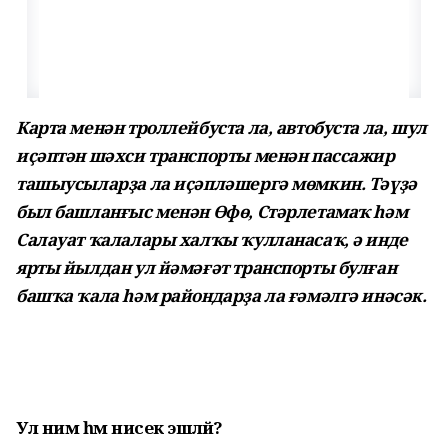
Карта менән троллейбуста ла, автобуста ла, шул
иҫәптән шәхси транспорты менән пассажир
ташыусыларҙа ла иҫәпләшергә мөмкин. Тәүҙә
был башланғыс менән Өфө, Стәрлетамаҡ һәм
Салауат ҡалалары халҡы ҡулланасаҡ, ә инде
ярты йылдан ул йәмәғәт транспорты булған
башҡа ҡала һәм райондарҙа ла ғәмәлгә инәсәк.
Ул нимә һәм нисек эшләй?