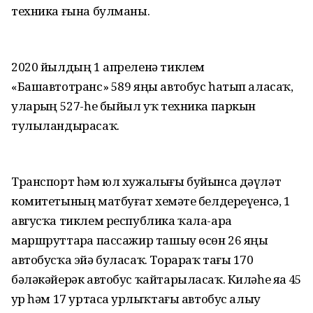
техника ғына булманы.
2020 йылдың 1 апреленә тиклем
«Башавтотранс» 589 яңы автобус һатып аласаҡ,
уларҙың 527-һе быйыл уҡ техника паркын
тулыландырасаҡ.
Транспорт һәм юл хужалығы буйынса дәүләт
комитетының матбуғат хеҙмәте белдереүенсә, 1
авгусҡа тиклем республика ҡала-ара
маршруттарҙа пассажир ташыу өсөн 26 яңы
автобусҡа эйә буласаҡ. Торараҡ тағы 170
бәләкәйерәк автобус ҡайтарыласаҡ. Киләһе яҙҙа 45
ҙур һәм 17 уртаса ҙурлыҡтағы автобус алыу