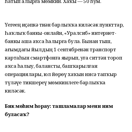
һатып алырға мөмкин. Хаҡы — 50 һум.
Үҙегеҙҙең иҫәпкә тиҙҙән барлыҡҡа киләсәк пункттар,
Һаҡлыҡ банкы-онлайн, «Уралсиб» интернет-
банкы аша аҡса һалырға була. Бынан тыш,
ағымдағы йылдың 1 сентябренән транспорт
картаһын смартфонға яҙҙырып, уға ситтән тороп
аҡса һалыу, балансты, башҡарылған
операцияларҙы, юл йөрөү хаҡын нисә тапҡыр
түләүҙе тикшереү мөмкинлеге барлыҡҡа
киләсәк.
Бик мөһим һорау: ташламалар менән нимә
буласаҡ?