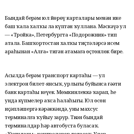
Бындай берҙәм юл йөрөү карталары менән ике
баш ҡала халҡы ла күптән ҡуллана. Мәскәүҙә ул
— «Тройка», Петербургта «Подорожник» тип
атала. Башҡортостан халҡы тиҫтәләрсә исем
араһынан «Алға» тигән атамаға өҫтөнлөк бирҙе.
Асылда берҙәм транспорт картаһы — ул
электрон билет-янсыҡ, ҙурлығы буйынса ғәҙәти
банк картаһы кеүек. Мөмкинлеккә ҡарап, һеҙ
унда күпмелер аҡса һалаһығыҙ. Юл өсөн
иҫәпләшергә кәрәккәндә, уны махсус
терминалға ҡуйыу зарур. Тиҙҙән бындай
терминалдар һәр автобуста буласаҡ.
«Ҡуяндарҙы» контролерҙар тотасаҡ. Улар