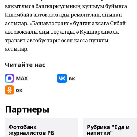
ваҡытлыса башҡарыусының ҡушыуы буйынса
Ишембайҙа автовокзалды ремонтлап, яңынан
астылар. «Башавтотранс» бүлгән аҡсаға Сибай
автовокзалы яңы төҫ алды, ә Кушнаренкола
транзит автобустары өсөн касса пункты
астылар.
Читайте нас
Партнеры
Фотобанк
Рубрика "Еда и
журналистов РБ
напитки"