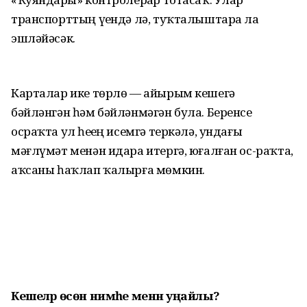
транспорттың үҙендә лә, туҡталыштарҙа ла
эшләйәсәк.
Карталар ике төрлө — айырым кешегә
бәйләнгән һәм бәйләнмәгән була. Беренсе
осраҡта ул һеҙҙең исемгә теркәлә, ундағы
мәғлүмәт менән идара итергә, юғалған ос-раҡта,
аҡсаны һаҡлап ҡалырға мөмкин.
Кешеләр өсөн нимәһе менән уңайлы?