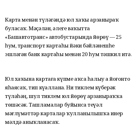
Карта менән түләгәндә юл хаҡы арзаныраҡ
буласаҡ. Мәҫәлән, әлеге ваҡытта
«Башавтотранс» автобустарында йөрөү — 25
һум, транспорт картаһы йәки бәйләнешһеҙ
эшләгән банк картаһы менән 20 һум тәшкил итә.
Юл хаҡына картаға күпме аҡса һалыу ҙа йоғонто
яһаясаҡ, тип күҙаллана. Ни тиклем күберәк
түләһәң, шул тиклем юл йөрөү арзаныраҡҡа
төшәсәк. Ташламалар буйынса теүәл
мәғлүмәттәр карталар ҡулланылышҡа инер
мәлдә аныҡланасаҡ.