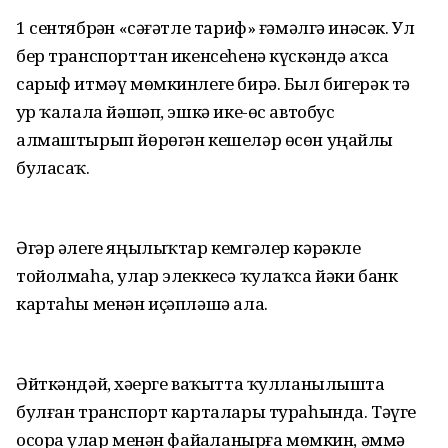
1 сентябрҙән «сәғәтле тариф» ғәмәлгә инәсәк. Ул
бер транспорттан икенсеһенә күскәндә аҡса
сарыф итмәү мөмкинлеге бирә. Был бигерәк тә
ҙур ҡалала йәшәп, эшкә ике-өс автобус
алмаштырып йөрөгән кешеләр өсөн уңайлы
буласаҡ.
Әгәр әлеге яңылыҡтар кемгәлер кәрәкле
тойолмаһа, улар элеккесә ҡулаҡса йәки банк
картаһы менән иҫәпләшә ала.
Әйткәндәй, хәҙерге ваҡытта ҡулланылышта
булған транспорт карталары тураһында. Тәүге
осорҙа улар менән файҙаланырға мөмкин, әммә