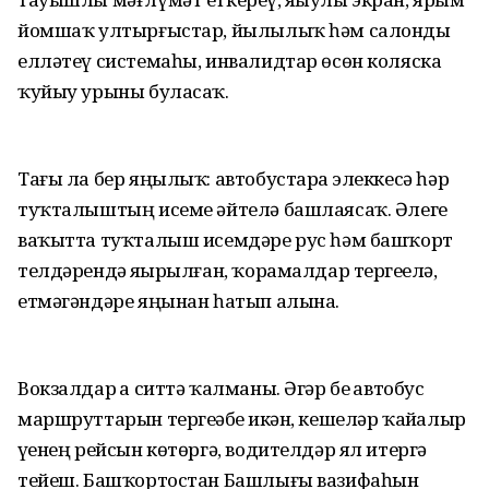
йомшаҡ ултырғыстар, йылылыҡ һәм салонды
елләтеү системаһы, инвалидтар өсөн коляска
ҡуйыу урыны буласаҡ.
Тағы ла бер яңылыҡ: автобустарҙа элеккесә һәр
туҡталыштың исеме әйтелә башлаясаҡ. Әлеге
ваҡытта туҡталыш исемдәре рус һәм башҡорт
телдәрендә яҙҙырылған, ҡорамалдар тергеҙелә,
етмәгәндәре яңынан һатып алына.
Вокзалдар ҙа ситтә ҡалманы. Әгәр беҙ автобус
маршруттарын тергеҙәбеҙ икән, кешеләр ҡайҙалыр
үҙенең рейсын көтөргә, водителдәр ял итергә
тейеш. Башҡортостан Башлығы вазифаһын