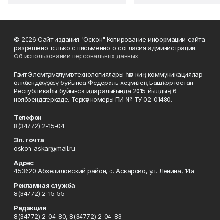
© 2026 Сайт издания "Оскон" Копирование информации сайта
разрешено только с письменного согласия администрации.
Об использовании персональных данных
Гәзит Элемтә, мәғлүмәт технологиялары һәм киң коммуникациялар
өлкәһендә күҙәтеү буйынса Федераль хеҙмәттең Башҡортостан
Республикаһы буйынса идаралығында 2015 йылдың 6
ноябрендә теркәлде. Теркәү номеры ПИ № ТУ 02-01480.
Телефон
8(34772) 2-15-04
Эл. почта
oskon_askar@mail.ru
Адрес
453620 Абзелиловский район, с. Аскарово, ул. Ленина, 14а
Рекламная служба
8(34772) 2-15-55
Редакция
8(34772) 2-04-80, 8(34772) 2-04-83