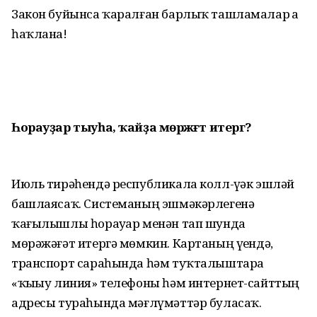
Закон буйынса ҡаралған барлыҡ ташламалар ҙа
һаҡлана!
Һорауҙар тыуһа, ҡайҙа мөрәжәғәт итергә?
Июль тирәһендә республикала колл-үҙәк эшләй
башлаясаҡ. Системаның эшмәкәрлегенә
ҡағылышлы һорауҙар менән тап шунда
мөрәжәғәт итергә мөмкин. Картаның үҙендә,
транспорт сараһында һәм туҡталыштарҙа
«ҡыҙыу линия» телефоны һәм интернет-сайттың
адресы тураһында мәғлүмәттәр буласаҡ.