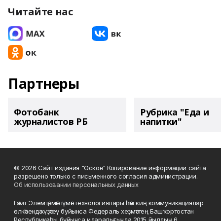
Читайте нас
Партнеры
Фотобанк
Рубрика "Еда и
журналистов РБ
напитки"
© 2026 Сайт издания "Оскон" Копирование информации сайта
разрешено только с письменного согласия администрации.
Об использовании персональных данных
Гәзит Элемтә, мәғлүмәт технологиялары һәм киң коммуникациялар
өлкәһендә күҙәтеү буйынса Федераль хеҙмәттең Башҡортостан
Республикаһы буйынса идаралығында 2015 йылдың 6