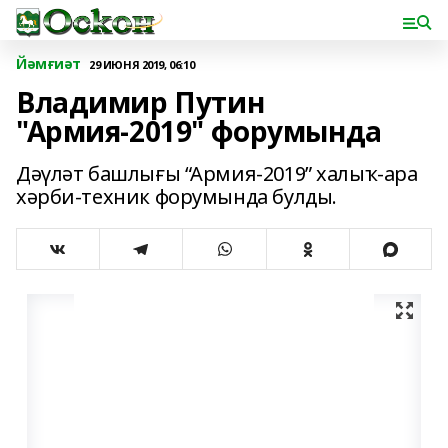
Йәмғиәт
29 ИЮНЯ 2019, 06:10
Владимир Путин
"Армия-2019" форумында
Дәүләт башлығы “Армия-2019” халыҡ-ара
хәрби-техник форумында булды.