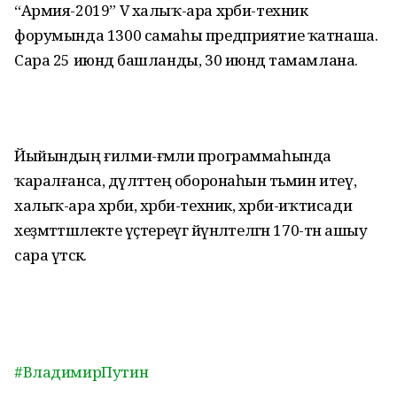
“Армия-2019” V халыҡ-ара хәрби-техник
форумында 1300 самаһы предприятие ҡатнаша.
Сара 25 июндә башланды, 30 июндә тамамлана.
Йыйындың ғилми-ғәмәли программаһында
ҡаралғанса, дәүләттең оборонаһын тәьмин итеү,
халыҡ-ара хәрби, хәрби-техник, хәрби-иҡтисади
хеҙмәттәшлекте үҫтереүгә йүнәлтелгән 170-тән ашыу
сара үтәсәк.
#ВладимирПутин