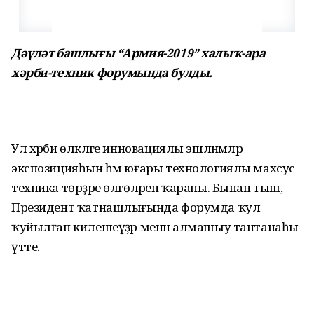
Дәүләт башлығы “Армия-2019” халыҡ-ара
хәрби-техник форумында булды.
Ул хәрби өлкәләге инновациялы эшләнмәләр
экспозицияһын һәм юғары технологиялы махсус
техника төрҙәре өлгөләрен ҡараны. Бынан тыш,
Президент ҡатнашлығында форумда ҡул
ҡуйылған килешеүҙәр менән алмашыу тантанаһы
үтте.