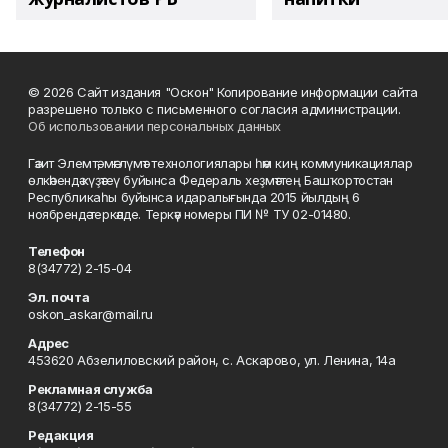
© 2026 Сайт издания "Оскон" Копирование информации сайта
разрешено только с письменного согласия администрации.
Об использовании персональных данных
Гәзит Элемтә, мәғлүмәт технологиялары һәм киң коммуникациялар
өлкәһендә күҙәтеү буйынса Федераль хеҙмәттең Башҡортостан
Республикаһы буйынса идаралығында 2015 йылдың 6
ноябрендә теркәлде. Теркәү номеры ПИ № ТУ 02-01480.
Телефон
8(34772) 2-15-04
Эл. почта
oskon_askar@mail.ru
Адрес
453620 Абзелиловский район, с. Аскарово, ул. Ленина, 14а
Рекламная служба
8(34772) 2-15-55
Редакция