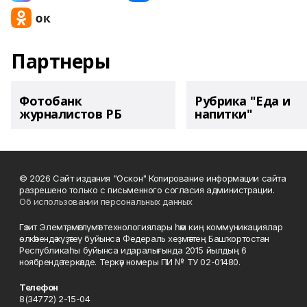
Партнеры
Фотобанк
Рубрика "Еда и
журналистов РБ
напитки"
© 2026 Сайт издания "Оскон" Копирование информации сайта
разрешено только с письменного согласия администрации.
Об использовании персональных данных
Гәзит Элемтә, мәғлүмәт технологиялары һәм киң коммуникациялар
өлкәһендә күҙәтеү буйынса Федераль хеҙмәттең Башҡортостан
Республикаһы буйынса идаралығында 2015 йылдың 6
ноябрендә теркәлде. Теркәү номеры ПИ № ТУ 02-01480.
Телефон
8(34772) 2-15-04