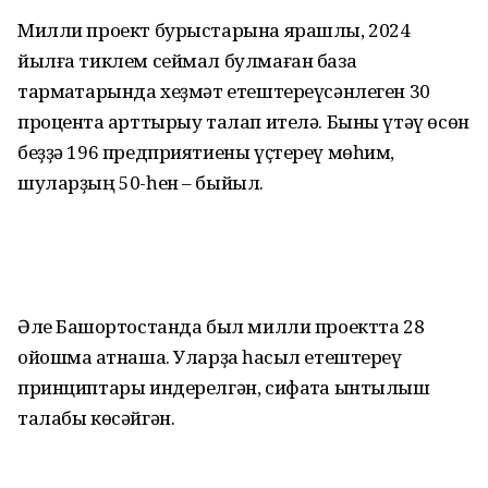
Милли проект бурыстарына ярашлы, 2024
йылға тиклем сеймал булмаған база
тармаҡтарында хеҙмәт етештереүсәнлеген 30
процентҡа арттырыу талап ителә. Быны үтәү өсөн
беҙҙә 196 предприятиены үҫтереү мөһим,
шуларҙың 50-һен – быйыл.
Әле Башҡортостанда был милли проектта 28
ойошма ҡатнаша. Уларҙа һаҡсыл етештереү
принциптары индерелгән, сифатҡа ынтылыш
талабы көсәйгән.