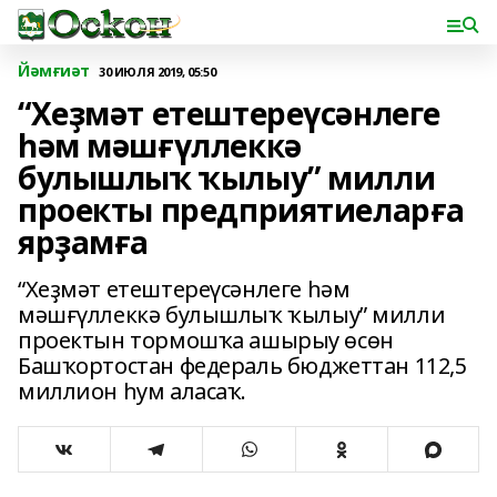
Йәмғиәт
30 ИЮЛЯ 2019, 05:50
“Хеҙмәт етештереүсәнлеге
һәм мәшғүллеккә
булышлыҡ ҡылыу” милли
проекты предприятиеларға
ярҙамға
“Хеҙмәт етештереүсәнлеге һәм
мәшғүллеккә булышлыҡ ҡылыу” милли
проектын тормошҡа ашырыу өсөн
Башҡортостан федераль бюджеттан 112,5
миллион һум аласаҡ.