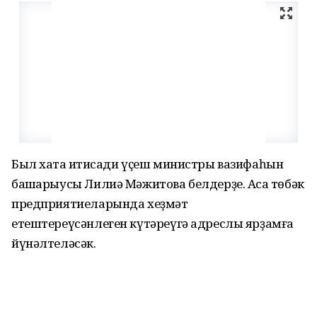
Был хаҡта иҡтисади үҫеш министры вазифаһын
башҡарыусы Лилиә Мәжитова белдерҙе. Аҡса төбәк
предприятиеларында хеҙмәт
етештереүсәнлеген күтәреүгә адреслы ярҙамға
йүнәлтеләсәк.