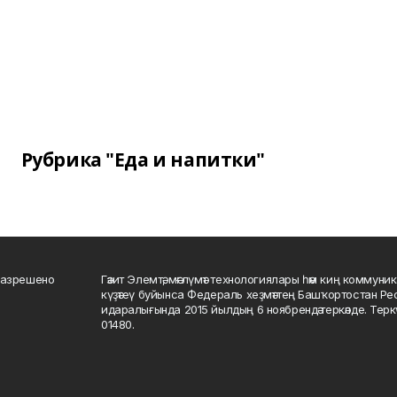
Рубрика "Еда и напитки"
разрешено
Гәзит Элемтә, мәғлүмәт технологиялары һәм киң коммуник
күҙәтеү буйынса Федераль хеҙмәттең Башҡортостан Р
идаралығында 2015 йылдың 6 ноябрендә теркәлде. Тер
01480.