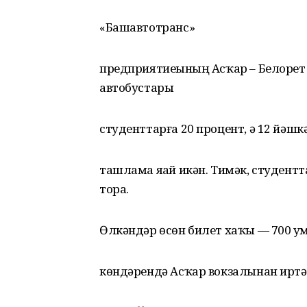
«Башавтотранс»
предприятиеһының Асҡар – Белорет
автобустары
студенттарға 20 процент, ә 12 йәш
ташлама яһай икән. Тимәк, студент
тора.
Өлкәндәр өсөн билет хаҡы — 700 һу
көндәрендә Асҡар вокзалынан иртәнг