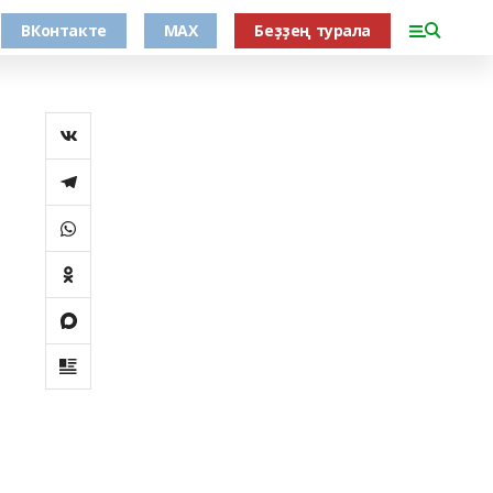
ВКонтакте
MAX
Беҙҙең турала