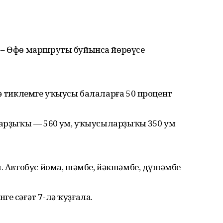
 – Өфө маршруты буйынса йөрөүсе
кә тиклемге уҡыусы балаларға 50 процент
тарҙыҡы — 560 һум, уҡыусыларҙыҡы 350 һум
м. Автобус йома, шәмбе, йәкшәмбе, дүшәмбе
е сәғәт 7-лә ҡуҙғала.