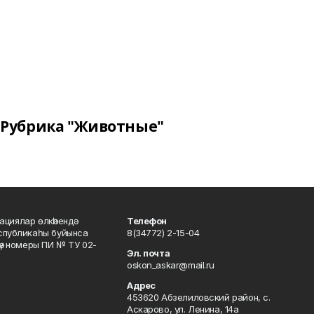
Рубрика "Животные"
ациялар өлкәһендә
Телефон
еспубликаһы буйынса
8(34772) 2-15-04
кәү номеры ПИ № ТУ 02-
Эл. почта
oskon_askar@mail.ru
Адрес
453620 Абзелиловский район, с.
Аскарово, ул. Ленина, 14а