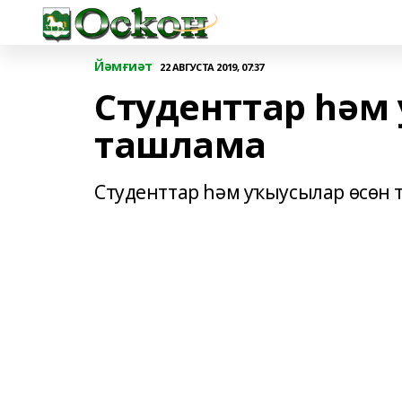
Йәмғиәт
22 АВГУСТА 2019, 07:37
Студенттар һәм
ташлама
Студенттар һәм уҡыусылар өсөн 