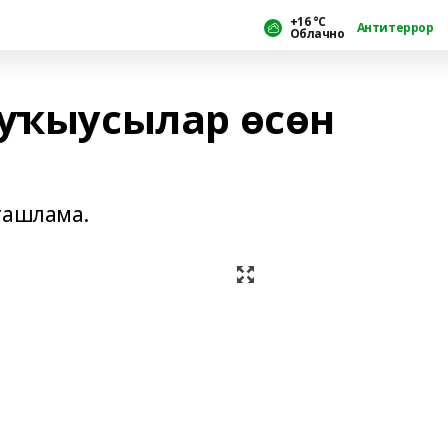
+16 °С
Антитеррор
Облачно
 уҡыусылар өсөн
ташлама.