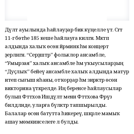
Дәүләт ауылында һайлауҙар бик күңелле үтә. Сәғәт
11-гә бөтәһе 185 кеше һайлауға килгән. Мәктәп
алдында халыҡ өсөн йәрминкә һәм концерт
әҙерләнгән. “Серҙәштәр” фольклор ансамбле,
“Умырзая” халыҡ ансамбле һәм уҡыусыларҙың
“Дуҫлыҡ” бейеү ансамбле халыҡ алдында матур
итеп сығыш яһаны, отҡорҙар һәм зирәктәр өсөн
викторина үткәрелде. Иң беренсе һайлаусылар
булып Фәттәхов Ишдәүләт менән Фәттәхова Фәрүәз
билдәләнде, уларға бүләктәр тапшырылды.
Балалар өсөн батутта һикереү, шәкәрле мамыҡ
ашау мөмкинселеге лә булды.