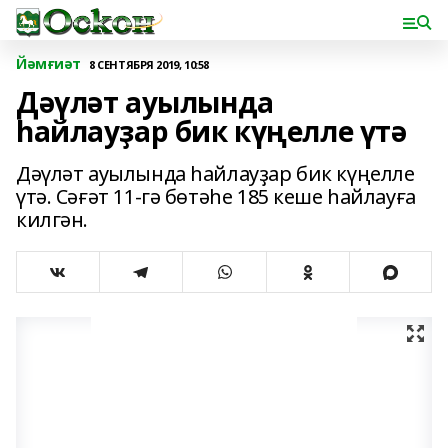
Йәмғиәт
8 СЕНТЯБРЯ 2019, 10:58
Дәүләт ауылында
һайлауҙар бик күңелле үтә
Дәүләт ауылында һайлауҙар бик күңелле
үтә. Сәғәт 11-гә бөтәһе 185 кеше һайлауға
килгән.