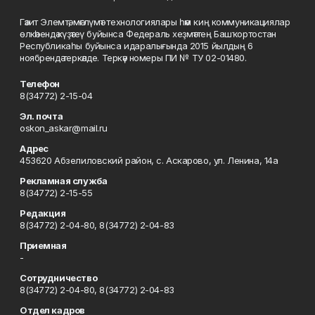
Гәзит Элемтә, мәғлүмәт технологиялары һәм киң коммуникациялар
өлкәһендә күҙәтеү буйынса Федераль хеҙмәттең Башҡортостан
Республикаһы буйынса идаралығында 2015 йылдың 6
ноябрендә теркәлде. Теркәү номеры ПИ № ТУ 02-01480.
Телефон
8(34772) 2-15-04
Эл. почта
oskon_askar@mail.ru
Адрес
453620 Абзелиловский район, с. Аскарово, ул. Ленина, 14а
Рекламная служба
8(34772) 2-15-55
Редакция
8(34772) 2-04-80, 8(34772) 2-04-83
Приемная
-
Сотрудничество
8(34772) 2-04-80, 8(34772) 2-04-83
Отдел кадров