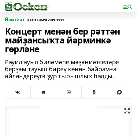
Йәмғиәт
8 СЕНТЯБРЯ 2019, 11:11
Концерт менән бер рәттән
майҙансыҡта йәрминкә
гөрләне
Рауил ауыл биләмәһе мәҙәниәтселәре
берҙәм тауыш биреү көнөн байрамға
әйләндереүгә ҙур тырышлыҡ һалды.