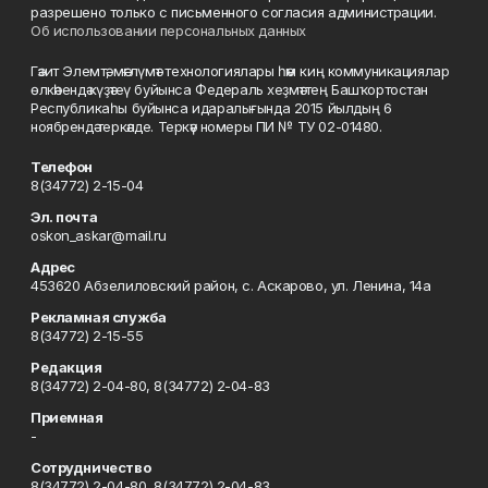
разрешено только с письменного согласия администрации.
Об использовании персональных данных
Гәзит Элемтә, мәғлүмәт технологиялары һәм киң коммуникациялар
өлкәһендә күҙәтеү буйынса Федераль хеҙмәттең Башҡортостан
Республикаһы буйынса идаралығында 2015 йылдың 6
ноябрендә теркәлде. Теркәү номеры ПИ № ТУ 02-01480.
Телефон
8(34772) 2-15-04
Эл. почта
oskon_askar@mail.ru
Адрес
453620 Абзелиловский район, с. Аскарово, ул. Ленина, 14а
Рекламная служба
8(34772) 2-15-55
Редакция
8(34772) 2-04-80, 8(34772) 2-04-83
Приемная
-
Сотрудничество
8(34772) 2-04-80, 8(34772) 2-04-83