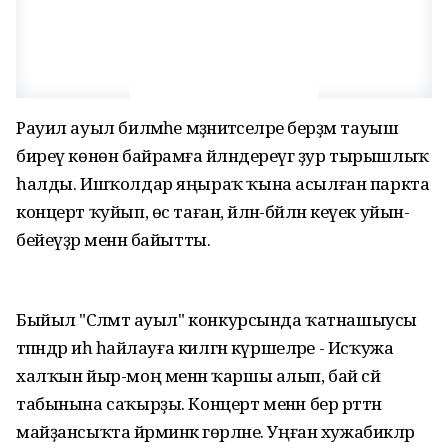
Рауил ауыл биләмәһе мәҙәниәтселәре берҙәм тауыш
биреү көнөн байрамға әйләндереүгә ҙур тырышлыҡ
һалды. Ишҡолдар яңыраҡ ҡына асылған паркта
концерт ҡуйып, өс таған, әйлән-бәйлән кеүек уйын-
бейеүҙәр менән байытты.
Быйыл "Сәләмәт ауыл" конкурсында ҡатнашыусы
тәпәндәр иһә һайлауға килгән күршеләре - Исҡужа
халҡын йыр-моң менән ҡаршы алып, бай сәй
табынына саҡырҙы. Концерт менән бер рәттән
майҙансыҡта йәрминкә гөрләне. Уңған хужабикәләр