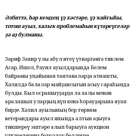
Әлбиттә, һәр кемдең үҙ хәстәре, үҙ ҡайғыһы,
тотош ауыл, халыҡ проблемаһын күтәреүселәр
ҙә аҙ булманы.
Зариф Закир улы ҡабул итеү үткәргәнгә тиклем
Асҡар, Ишҡол, Рауил ауылдарында Белем
байрамы уңайынан тантаналарҙа ҡатнашты,
Хәлилдә балалар майҙансығын асыу сараһында
булды. Был осрашыуҙарҙа ла халыҡ менән
аралашып уларҙың күп кенә һорауҙарына яуап
бирҙе. Хәлил ауылының бер төркөм
ветерандары ауыл янында алтын ҡаҙыуға
тикшереү эштәре алып барыуға аукцион
үткәрелеүенә борсолоу белдерҙе.