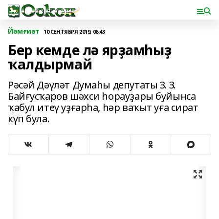
Йәмғиәт
10 СЕНТЯБРЯ 2019, 06:43
Бер кемде лә ярҙамһыҙ
ҡалдырмай
Рәсәй Дәүләт Думаһы депутаты З. З.
Байғусҡаров шәхси һорауҙары буйынса
ҡабул итеү уҙғарһа, һәр ваҡыт уға сират
күп була.