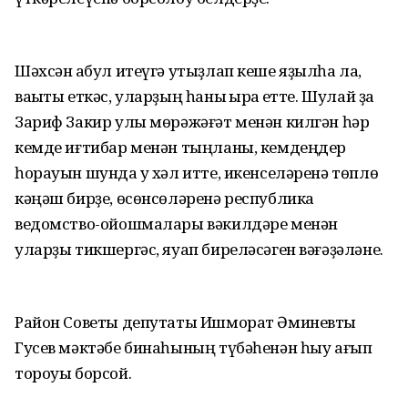
Шәхсән ҡабул итеүгә утыҙлап кеше яҙылһа ла,
ваҡыты еткәс, уларҙың һаны ҡырҡҡа етте. Шулай ҙа
Зариф Закир улы мөрәжәғәт менән килгән һәр
кемде иғтибар менән тыңланы, кемдеңдер
һорауын шунда уҡ хәл итте, икенселәренә төплө
кәңәш бирҙе, өсөнсөләренә республика
ведомство-ойошмалары вәкилдәре менән
уларҙы тикшергәс, яуап биреләсәген вәғәҙәләне.
Район Советы депутаты Ишморат Әминевты
Гусев мәктәбе бинаһының түбәһенән һыу ағып
тороуы борсой.