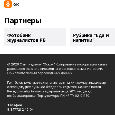
Партнеры
Фотобанк
Рубрика "Еда и
журналистов РБ
напитки"
© 2026 Сайт издания "Оскон" Копирование информации сайта
разрешено только с письменного согласия администрации.
Об использовании персональных данных
Гәзит Элемтә, мәғлүмәт технологиялары һәм киң коммуникациялар
өлкәһендә күҙәтеү буйынса Федераль хеҙмәттең Башҡортостан
Республикаһы буйынса идаралығында 2015 йылдың 6
ноябрендә теркәлде. Теркәү номеры ПИ № ТУ 02-01480.
Телефон
8(34772) 2-15-04