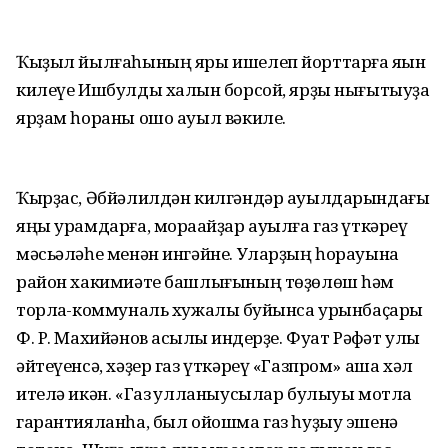
Ҡыҙыл йылғаһының яры ишелеп йорттарға яҡын
килеүе Ишбулды халҡын борсой, ярҙы нығытыуҙа
ярҙам һораны ошо ауыл вәкиле.
Ҡырҙас, Әбйәлилдән килгәндәр ауылдарындағы
яңы урамдарға, мораҡайҙар ауылға газ үткәреү
мәсьәләһе менән ингәйне. Уларҙың һорауына
район хакимиәте башлығының төҙөлөш һәм
торлаҡ-коммуналь хужалыҡ буйынса урынбаҫары
Ф. Р. Махийәнов асыҡлыҡ индерҙе. Фуат Рәфҡәт улы
әйтеүенсә, хәҙер газ үткәреү «Газпром» аша хәл
ителә икән. «Газ ҡулланыусылар булыуы мотлаҡ
гарантияланһа, был ойошма газ һуҙыу эшенә