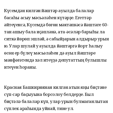
Күсемдән килгән йәштәр ауылда балалар
баҡсаһы асыу мәсьәләһен күтәрҙе. Егеттәр
әйтеүенсә, Күсемдә бөгөн мәктәпкәсә йәштәге 60-
тан ашыу бала иҫәпләнә, ата-әсәләр барыһы ла
ситкә йөрөп эшләй, ә сабыйҙарын ҡалдырыр урын
юҡ. Улар шулай уҡ ауылда йәштәргә йорт һалыу
өсөн ер бүлеү мәсьәләһен дә ауыл йәштәре
мәнфәғәтендә хәл итеүҙә депутаттың булышлыҡ
итеүен һораны.
Красная Башкириянан килгән ҡатын яңы биҫтәне
сүп-сар баҫыуына борсолоу белдерҙе. Был
биҫтәлә балалар күп, улар урын булмағанлыҡтан
сүплек араһында уйнай, тине ул.