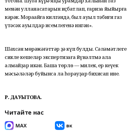
тотона. Шуға күрә яңы урамдар халҡынан газ
менән ҡулланасаҡтарын иҫбатлап, ғариза йыйырға
кәрәк. Мораҡайға килгәндә, был ауыл тәбиғи газ
үтәсәк ауылдар исемлегенә ингән».
Шәхсән мөрәжәғәттәр ҙә күп булды. Сәләмәтлеге
сикле кешеләр экспертизаға йүнәлтмә ала
алмайҙар икән. Башҡа төрлө — милек, ер кеүек
мәсьәләләр буйынса ла һорауҙар бихисап ине.
Р. ДАУЫТОВА.
Читайте нас