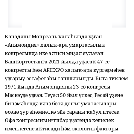
Канаданың Монреаль ҡалаһында уҙған
«Апимондия» халыҡ-ара умартасылыҡ
конгресында ике алтын миҙал яулаған
Башҡортостанға 2021 йылда уҙасаҡ 47-се
конгресты һәм APIEXPO халыҡ-ара күргәҙмәһен
уҙғарыу эстафетаһы тапшырылды. Быға тиклем
1971 йылда Апимондияның 23-сө конгресы
Мәскәүҙә уҙған. Теүәл 50 йыл үткәс, Рәсәй үҙенең
биләмәһендә йәнә бөтә донъя уматасылары
өсөнө ҙур әһәмиәткә эйә сараны ҡабул итәсәк.
Өфө конгресының иғтибар үҙәгендә кешелек
именлегенең иҡтисади һәм экологик факторы