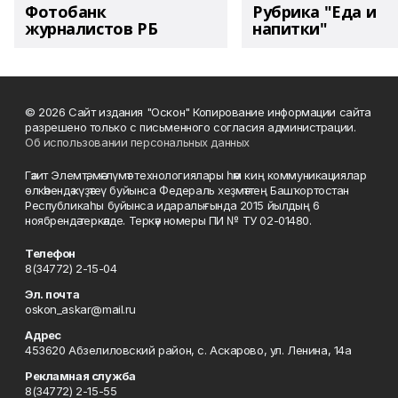
Фотобанк
Рубрика "Еда и
журналистов РБ
напитки"
© 2026 Сайт издания "Оскон" Копирование информации сайта
разрешено только с письменного согласия администрации.
Об использовании персональных данных
Гәзит Элемтә, мәғлүмәт технологиялары һәм киң коммуникациялар
өлкәһендә күҙәтеү буйынса Федераль хеҙмәттең Башҡортостан
Республикаһы буйынса идаралығында 2015 йылдың 6
ноябрендә теркәлде. Теркәү номеры ПИ № ТУ 02-01480.
Телефон
8(34772) 2-15-04
Эл. почта
oskon_askar@mail.ru
Адрес
453620 Абзелиловский район, с. Аскарово, ул. Ленина, 14а
Рекламная служба
8(34772) 2-15-55