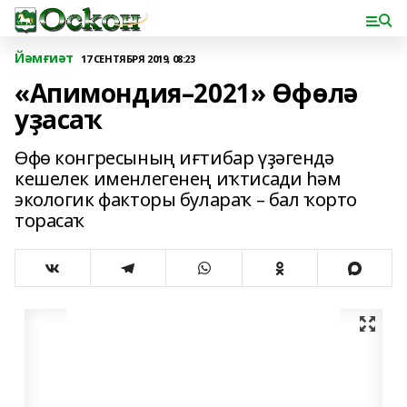
Йәмғиәт
17 СЕНТЯБРЯ 2019, 08:23
«Апимондия–2021» Өфөлә
уҙасаҡ
Өфө конгресының иғтибар үҙәгендә
кешелек именлегенең иҡтисади һәм
экологик факторы булараҡ – бал ҡорто
торасаҡ