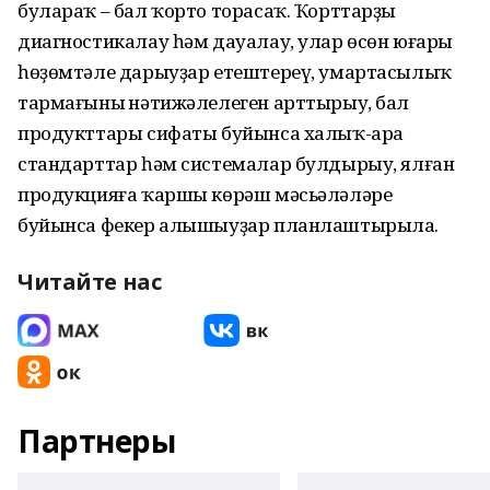
булараҡ – бал ҡорто торасаҡ. Ҡорттарҙы
диагностикалау һәм дауалау, улар өсөн юғары
һөҙөмтәле дарыуҙар етештереү, умартасылыҡ
тармағының нәтижәлелеген арттырыу, бал
продукттары сифаты буйынса халыҡ-ара
стандарттар һәм системалар булдырыу, ялған
продукцияға ҡаршы көрәш мәсьәләләре
буйынса фекер алышыуҙар планлаштырыла.
Читайте нас
Партнеры