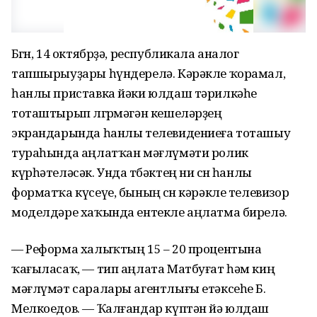
Бөгөн, 14 октябрҙә, республикала аналог
тапшырыуҙары һүндерелә. Кәрәкле ҡорамал,
һанлы приставка йәки юлдаш тәрилкәһе
тоташтырып өлгөрмәгән кешеләрҙең
экрандарында һанлы телевидениеға тоташыу
тураһында аңлатҡан мәғлүмәти ролик
күрһәтеләсәк. Унда төбәктең ни өсөн һанлы
форматҡа күсеүе, бының өсөн кәрәкле телевизор
моделдәре хаҡында ентекле аңлатма бирелә.
— Реформа халыҡтың 15 – 20 процентына
ҡағыласаҡ, — тип аңлата Матбуғат һәм киң
мәғлүмәт саралары агентлығы етәксеһе Б.
Мелкоедов. — Ҡалғандар күптән йә юлдаш