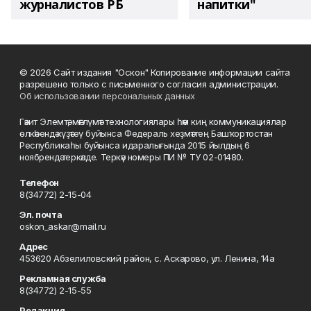
журналистов РБ
напитки"
© 2026 Сайт издания "Оскон" Копирование информации сайта
разрешено только с письменного согласия администрации.
Об использовании персональных данных
Гәзит Элемтә, мәғлүмәт технологиялары һәм киң коммуникациялар
өлкәһендә күҙәтеү буйынса Федераль хеҙмәттең Башҡортостан
Республикаһы буйынса идаралығында 2015 йылдың 6
ноябрендә теркәлде. Теркәү номеры ПИ № ТУ 02-01480.
Телефон
8(34772) 2-15-04
Эл. почта
oskon_askar@mail.ru
Адрес
453620 Абзелиловский район, с. Аскарово, ул. Ленина, 14а
Рекламная служба
8(34772) 2-15-55
Редакция