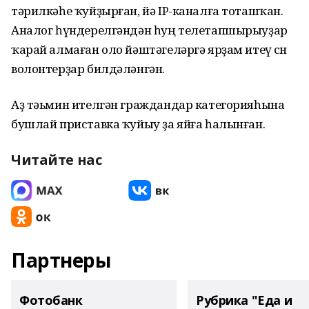
тәрилкәһе ҡуйҙырған, йә IP-каналға тоташҡан.
Аналог һүндерелгәндән һуң телетапшырыуҙар
ҡарай алмаған оло йәштәгеләргә ярҙам итеү өсөн
волонтерҙар билдәләнгән.
Аҙ тәьмин ителгән граждандар категорияһына
бушлай приставка ҡуйыу ҙа яйға һалынған.
Читайте нас
Партнеры
Фотобанк
Рубрика "Еда и