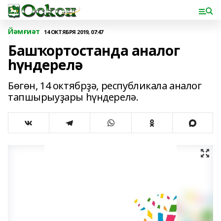
Йәмғиәт
14 ОКТЯБРЯ 2019, 07:47
Башҡортостанда аналог
һүндерелә
Бөгөн, 14 октябрҙә, республикала аналог
тапшырыуҙары һүндерелә.