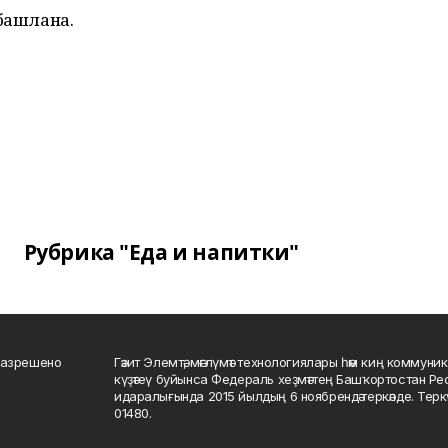
 башлана.
Рубрика "Еда и напитки"
разрешено
Гәзит Элемтә, мәғлүмәт технологиялары һәм киң коммуник
күҙәтеү буйынса Федераль хеҙмәттең Башҡортостан Р
идаралығында 2015 йылдың 6 ноябрендә теркәлде. Тер
01480.