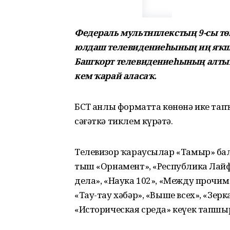
Федераль мультиплекстың 9-сы т
юлдаш телевидениеһының иң яҡш
Башҡорт телевидениеһының алтын
кем ҡарай аласаҡ.
БСТ һанлы форматта көнөнә ике тапҡы
сәғәткә тиклем күрһәтә.
Телевизор ҡараусылар «Тамыр» ба
тыш «Орнамент», «Республика Лайф»
дела», «Наука 102», «Между прочим»
«Тау-тау хәбәр», «Выше всех», «Зер
«Историческая среда» кеүек тапшы