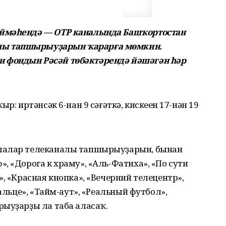
өймәһендә — ОТР каналында Башҡортостан
ы тапшырыуҙарын ҡарарға мөмкин.
 фондын Рәсәй төбәктәрендә йәшәгән һәр
р: иртәнсәк 6-нан 9 сәғәткә, кискеһен 17-нән 19
лалар телеканалы тапшырыуҙарын, бынан
, «Дорога к храму», «Аль-Фатиха», «По сути
, «Красная кнопка», «Вечерний телецентр»,
кальце», «Тайм-аут», «Реальный футбол»,
рыуҙарҙы ла таба аласаҡ.