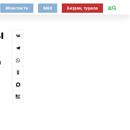
ВКонтакте
MAX
Беҙҙең турала
ы
н