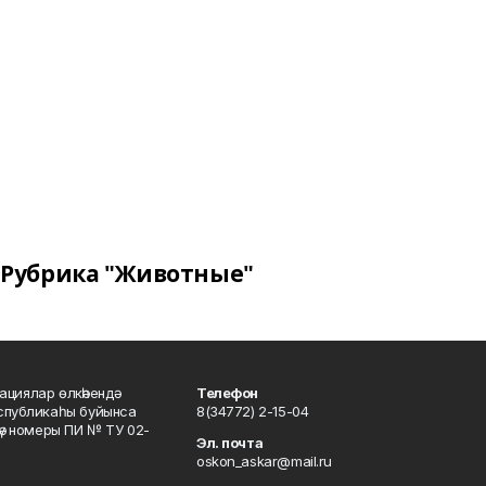
Рубрика "Животные"
ациялар өлкәһендә
Телефон
еспубликаһы буйынса
8(34772) 2-15-04
кәү номеры ПИ № ТУ 02-
Эл. почта
oskon_askar@mail.ru