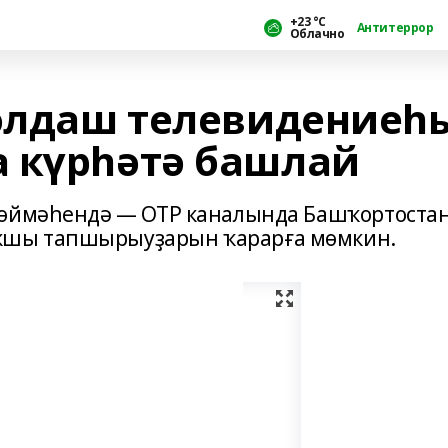
+23 °С
Антитеррор
Облачно
юлдаш телевидениеһ
 күрһәтә башлай
төймәһендә — ОТР каналында Башҡортоста
ҡшы тапшырыуҙарын ҡарарға мөмкин.