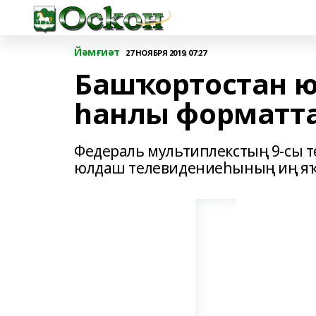
Йәмғиәт
27 НОЯБРЯ 2019, 07:27
Башҡортостан 
һанлы форматта
Федераль мультиплекстың 9-сы 
юлдаш телевидениеһының иң я